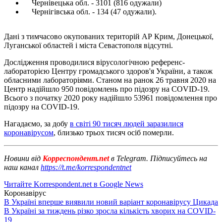
Чернівецька обл. - 3101 (816 одужали)
Чернігівська обл. - 134 (47 одужали).
Дані з тимчасово окупованих територій АР Крим, Донецької,
Луганської областей і міста Севастополя відсутні.
Дослідження проводилися вірусологічною референс-
лабораторією Центру громадського здоров'я України, а також
обласними лабораторіями. Станом на ранок 26 травня 2020 на
Центр надійшло 950 повідомлень про підозру на COVID-19.
Всього з початку 2020 року надійшло 53961 повідомлення про
підозру на COVID-19.
Нагадаємо, за добу
в світі 90 тисяч людей заразилися
коронавірусом
, близько трьох тисяч осіб померли.
Новини від
Корреспондент.net
в Telegram. Підписуйтесь на
наш канал
https://t.me/korrespondentnet
Читайте Korrespondent.net в Google News
Коронавірус
В Україні вперше виявили новий варіант коронавірусу Цикада
В Україні за тиждень різко зросла кількість хворих на COVID-
19