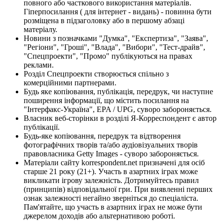
повного або часткового використання матеріалів.
Гіперпосилання ( для інтернет - видань) - повинна бути
розміщена в підзаголовку або в першому абзаці
матеріалу.
Новини з позначками "Думка", "Експертиза", "Заява",
"Регіони", "Гроші", "Влада", "Вибори", "Тест-драйв",
"Спецпроекти", "Промо" публікуються на правах
реклами.
Розділ Спецпроекти створюється спільно з
комерційними партнерами.
Будь яке копіювання, публікація, передрук, чи наступне
поширення інформації, що містить посилання на
"Інтерфакс-Україна", EPA / UPG, суворо забороняється.
Власник веб-сторінки в розділі Я-Корреспондент є автор
публікації.
Будь-яке копіювання, передрук та відтворення
фотографічних творів та/або аудіовізуальних творів
правовласника Getty Images - суворо забороняється.
Матеріали сайту korrespondent.net призначені для осіб
старше 21 року (21+). Участь в азартних іграх може
викликати ігрову залежність. Дотримуйтесь правил
(принципів) відповідальної гри. При виявленні перших
ознак залежності негайно зверніться до спеціаліста.
Пам'ятайте, що участь в азартних іграх не може бути
джерелом доходів або альтернативою роботі.