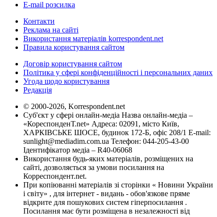
E-mail розсилка
Контакти
Реклама на сайті
Використання матеріалів korrespondent.net
Правила користування сайтом
Договір користування сайтом
Політика у сфері конфіденційності і персональних даних
Угода щодо користування
Редакція
© 2000-2026, Korrespondent.net
Суб'єкт у сфері онлайн-медіа Назва онлайн-медіа –
«КореспонденТ.net» Адреса: 02091, місто Київ,
ХАРКІВСЬКЕ ШОСЕ, будинок 172-Б, офіс 208/1 E-mail:
sunlight@mediadim.com.ua
Телефон: 044-205-43-00
Ідентифікатор медіа – R40-06068
Використання будь-яких матеріалів, розміщених на
сайті, дозволяється за умови посилання на
Корреспондент.net.
При копіюванні матеріалів зі сторінки « Новини України
і світу» , для інтернет - видань - обов'язкове пряме
відкрите для пошукових систем гіперпосилання .
Посилання має бути розміщена в незалежності від