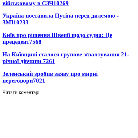
військовому в СЗЧ
10269
Україна поставила Путіна перед дилемою -
ЗМІ
10233
Київ про рішення Швеції щодо судна: Це
прецедент
7568
На Київщині сталося групове зґвалтування 21-
річної дівчини
7261
Зеленський зробив заяву про мирні
переговори
7021
Читати коментарі