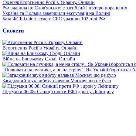
Сюжет
Вторгнення Росії в Україну. Онлайн
РФ вдарила по Слов'янську: є загиблий і п'ятеро поранених
Україна та Польща завершили ексгумації на Волині
База ФСБ і шість суден: СБС уразили 102 цілі РФ
Сюжети
Вторгнення Росії в Україну. Онлайн
Війна на Близькому Сході. Онлайн
"Полювати на лучника, а не на стрілу". Як Україні боротись з 
Загадковий звук вибуху налякав Москву: що це було
Підсумки 06.08: Санкції проти РФ і дрон у Лейпцигу