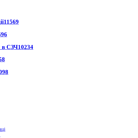
ії
11569
696
 в СЗЧ
10234
58
098
і