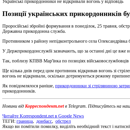
Українські прикордонники не відкривали вогонь у відповідь
Позиції українських прикордонників бул
Проросійські збройні формування в понеділок, 25 травня, обстр
Державна прикордонна служба.
Противником з району непідконтрольного села Олександрівка бу
У Держприкордонслужбі зазначають, що за останні дні це вже 
Так, поблизу КПВВ Мар'їнка по позиціях військовослужбовців 
Ще кілька днів перед цим противник відкривав вогонь зі стріл
вогонь не відкривали, оскільки дотримуються режиму припинен
Як повідомлялося раніше,
прикордонники зі стріляниною затр
прикордонників.
Новини від
Корреспондент.net
в Telegram. Підписуйтесь на на
Читайте Korrespondent.net в Google News
ТЕГИ:
граница
,
донбасс
,
обстрел
Якщо ви помітили помилку, виділіть необхідний текст і натисніт