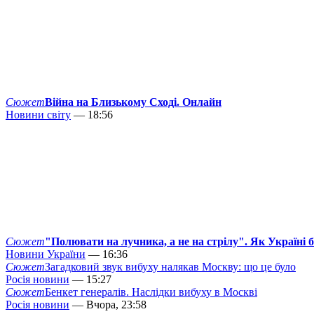
Сюжет
Війна на Близькому Сході. Онлайн
Новини світу
— 18:56
Сюжет
"Полювати на лучника, а не на стрілу". Як Україні 
Новини України
— 16:36
Сюжет
Загадковий звук вибуху налякав Москву: що це було
Росія новини
— 15:27
Сюжет
Бенкет генералів. Наслідки вибуху в Москві
Росія новини
— Вчора, 23:58