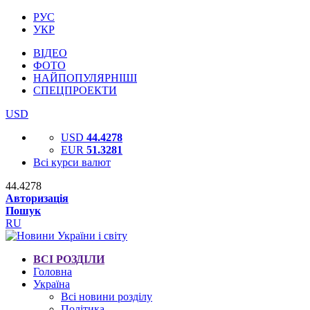
РУС
УКР
ВІДЕО
ФОТО
НАЙПОПУЛЯРНІШІ
СПЕЦПРОЕКТИ
USD
USD
44.4278
EUR
51.3281
Всі курси валют
44.4278
Авторизація
Пошук
RU
ВСІ РОЗДІЛИ
Головна
Україна
Всі новини розділу
Політика