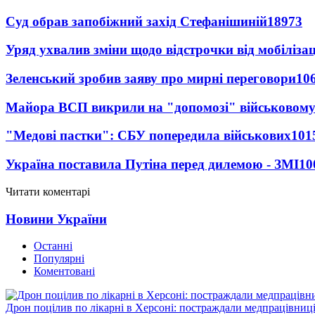
Суд обрав запобіжний захід Стефанішиній
18973
Уряд ухвалив зміни щодо відстрочки від мобілізац
Зеленський зробив заяву про мирні переговори
10
Майора ВСП викрили на "допомозі" військовому
"Медові пастки": СБУ попередила військових
101
Україна поставила Путіна перед дилемою - ЗМІ
10
Читати коментарі
Новини України
Останні
Популярні
Коментовані
Дрон поцілив по лікарні в Херсоні: постраждали медпрацівниц