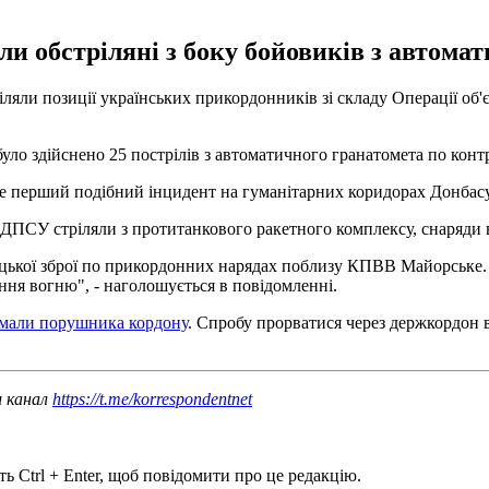
и обстріляні з боку бойовиків з автомат
іляли позиції українських прикордонників зі складу Операції об'
ло здійснено 25 пострілів з автоматичного гранатомета по конт
не перший подібний інцидент на гуманітарних коридорах Донбасу
ДПСУ стріляли з протитанкового ракетного комплексу, снаряди 
ецької зброї по прикордонних нарядах поблизу КПВВ Майорське. 
ня вогню", - наголошується в повідомленні.
имали порушника кордону
. Спробу прорватися через держкордон в
ш канал
https://t.me/korrespondentnet
ь Ctrl + Enter, щоб повідомити про це редакцію.