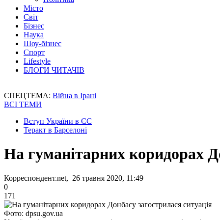
Місто
Світ
Бізнес
Наука
Шоу-бізнес
Спорт
Lifestyle
БЛОГИ ЧИТАЧІВ
СПЕЦТЕМА:
Війна в Ірані
ВСІ ТЕМИ
Вступ України в ЄС
Теракт в Барселоні
На гуманітарних коридорах До
Корреспондент.net, 26 травня 2020, 11:49
0
171
Фото: dpsu.gov.ua