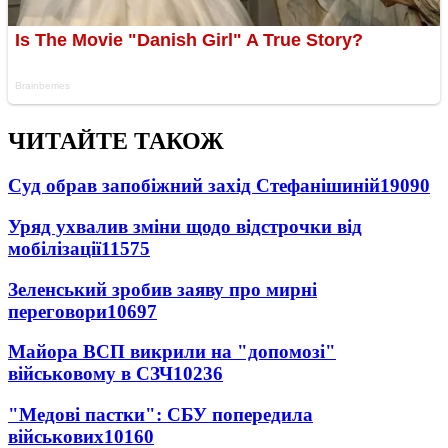
ЧИТАЙТЕ ТАКОЖ
Суд обрав запобіжний захід Стефанішиній
19090
Уряд ухвалив зміни щодо відстрочки від
мобілізації
11575
Зеленський зробив заяву про мирні
переговори
10697
Майора ВСП викрили на "допомозі"
військовому в СЗЧ
10236
"Медові пастки": СБУ попередила
військових
10160