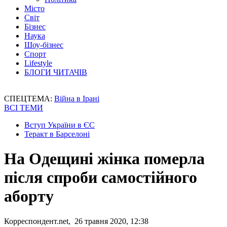
Місто
Світ
Бізнес
Наука
Шоу-бізнес
Спорт
Lifestyle
БЛОГИ ЧИТАЧІВ
СПЕЦТЕМА:
Війна в Ірані
ВСІ ТЕМИ
Вступ України в ЄС
Теракт в Барселоні
На Одещині жінка померла
після спроби самостійного
аборту
Корреспондент.net, 26 травня 2020, 12:38