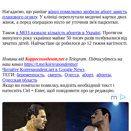
Нагадаємо, що раніше
жінці помилково зробили аборт замість
планового огляду
. У клініці переплутали медичні картки двох
жінок, а перед операцією ніхто не уточнив ім'я пацієнтки.
Також
в МОЗ назвали кількість абортів в Україні
. Протягом
минулого року українки майже 50 тисяч разів позбувалися від
зачатих дітей. Найчастіше це робилося до 12 тижня вагітності.
Новини від
Корреспондент.net
в Telegram. Підписуйтесь на
наш канал
https://t.me/korrespondentnet
Читайте Korrespondent.net в Google News
ТЕГИ:
беременность
,
смерть
,
Одесса
,
аборт
,
аборты
,
Одесская область
Якщо ви помітили помилку, виділіть необхідний текст і
натисніть Ctrl + Enter, щоб повідомити про це редакцію.