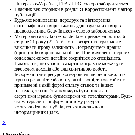
"Інтерфакс-Україна", EPA / UPG, суворо забороняється.
Власник веб-сторінки в розділі Я-Корреспондент є автор
публікації.
Будь-яке копіювання, передрук та відтворення
фотографічних творів та/або аудіовізуальних творів
правовласника Getty Images - суворо забороняється.
Матеріали сайту korrespondent.net призначені для осіб
старше 21 року (21+). Участь в азартних іграх може
викликати ігрову залежність. Дотримуйтесь правил
(принципів) відповідальної гри. При виявленні перших
ознак залежності негайно зверніться до спеціаліста.
Пам'ятайте, що участь в азартних іграх не може бути
джерелом доходів або альтернативою роботі.
Інформаційний ресурс korrespondent.net не проводить
ігри на реальні та/або віртуальні гроші, також сайт не
приймає ні в якій формі оплату ставок та інших
платежів, які пов’язані/можуть бути пов’язані з
азартними іграми, букмекерами чи тоталізаторами. Будь-
які матеріали на інформаційному ресурсі
korrespondent.net публікуються виключно в
інформаційних цілях.
X