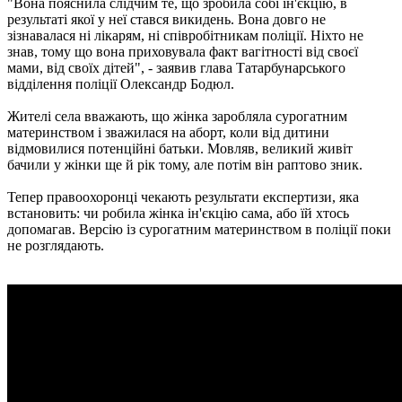
"Вона пояснила слідчим те, що зробила собі ін'єкцію, в
результаті якої у неї стався викидень. Вона довго не
зізнавалася ні лікарям, ні співробітникам поліції. Ніхто не
знав, тому що вона приховувала факт вагітності від своєї
мами, від своїх дітей", - заявив глава Татарбунарського
відділення поліції Олександр Бодюл.
Жителі села вважають, що жінка заробляла сурогатним
материнством і зважилася на аборт, коли від дитини
відмовилися потенційні батьки. Мовляв, великий живіт
бачили у жінки ще й рік тому, але потім він раптово зник.
Тепер правоохоронці чекають результати експертизи, яка
встановить: чи робила жінка ін'єкцію сама, або їй хтось
допомагав. Версію із сурогатним материнством в поліції поки
не розглядають.