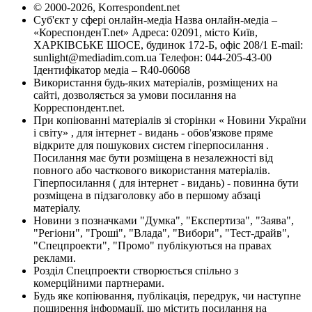
© 2000-2026, Korrespondent.net
Суб'єкт у сфері онлайн-медіа Назва онлайн-медіа –
«КореспонденТ.net» Адреса: 02091, місто Київ,
ХАРКІВСЬКЕ ШОСЕ, будинок 172-Б, офіс 208/1 E-mail:
sunlight@mediadim.com.ua
Телефон: 044-205-43-00
Ідентифікатор медіа – R40-06068
Використання будь-яких матеріалів, розміщених на
сайті, дозволяється за умови посилання на
Корреспондент.net.
При копіюванні матеріалів зі сторінки « Новини України
і світу» , для інтернет - видань - обов'язкове пряме
відкрите для пошукових систем гіперпосилання .
Посилання має бути розміщена в незалежності від
повного або часткового використання матеріалів.
Гіперпосилання ( для інтернет - видань) - повинна бути
розміщена в підзаголовку або в першому абзаці
матеріалу.
Новини з позначками "Думка", "Експертиза", "Заява",
"Регіони", "Гроші", "Влада", "Вибори", "Тест-драйв",
"Спецпроекти", "Промо" публікуються на правах
реклами.
Розділ Спецпроекти створюється спільно з
комерційними партнерами.
Будь яке копіювання, публікація, передрук, чи наступне
поширення інформації, що містить посилання на