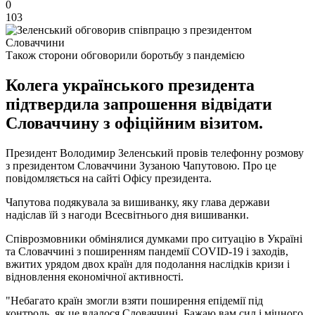
0
103
Також сторони обговорили боротьбу з пандемією
Колега українського президента
підтвердила запрошення відвідати
Словаччину з офіційним візитом.
Президент Володимир Зеленський провів телефонну розмову
з президентом Словаччини Зузаною Чапутовою. Про це
повідомляється на сайті Офісу президента.
Чапутова подякувала за вишиванку, яку глава держави
надіслав їй з нагоди Всесвітнього дня вишиванки.
Співрозмовники обмінялися думками про ситуацію в Україні
та Словаччині з поширенням пандемії COVID-19 і заходів,
вжитих урядом двох країн для подолання наслідків кризи і
відновлення економічної активності.
"Небагато країн змогли взяти поширення епідемії під
контроль, як це вдалося Словаччині. Бажаю вам сил і міцного