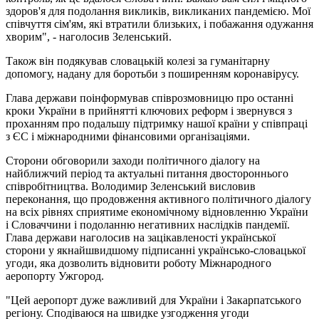
здоров'я для подолання викликів, викликаних пандемією. Мої
співчуття сім'ям, які втратили близьких, і побажання одужання
хворим", - наголосив Зеленський.
Також він подякував словацькій колезі за гуманітарну
допомогу, надану для боротьби з поширенням коронавірусу.
Глава держави поінформував співрозмовницю про останні
кроки України в прийнятті ключових реформ і звернувся з
проханням про подальшу підтримку нашої країни у співпраці
з ЄС і міжнародними фінансовими організаціями.
Сторони обговорили заходи політичного діалогу на
найближчий період та актуальні питання двостороннього
співробітництва. Володимир Зеленський висловив
переконання, що продовження активного політичного діалогу
на всіх рівнях сприятиме економічному відновленню України
і Словаччини і подоланню негативних наслідків пандемії.
Глава держави наголосив на зацікавленості української
сторони у якнайшвидшому підписанні українсько-словацької
угоди, яка дозволить відновити роботу Міжнародного
аеропорту Ужгород.
"Цей аеропорт дуже важливий для України і Закарпатського
регіону. Сподіваюся на швидке узгодження угоди