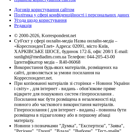
Договір користування сайтом
Політика у сфері конфіденційності і персональних даних
Угода щодо користування
Редакція
© 2000-2026, Korrespondent.net
Суб'єкт у сфері онлайн-медіа Назва онлайн-медіа –
«КореспонденТ.net» Адреса: 02091, місто Київ,
ХАРКІВСЬКЕ ШОСЕ, будинок 172-Б, офіс 208/1 E-mail:
sunlight@mediadim.com.ua
Телефон: 044-205-43-00
Ідентифікатор медіа – R40-06068
Використання будь-яких матеріалів, розміщених на
сайті, дозволяється за умови посилання на
Корреспондент.net.
При копіюванні матеріалів зі сторінки « Новини України
і світу» , для інтернет - видань - обов'язкове пряме
відкрите для пошукових систем гіперпосилання .
Посилання має бути розміщена в незалежності від
повного або часткового використання матеріалів.
Гіперпосилання ( для інтернет - видань) - повинна бути
розміщена в підзаголовку або в першому абзаці
матеріалу.
Новини з позначками "Думка", "Експертиза", "Заява",
"Регіони", "Гроші", "Влада", "Вибори", "Тест-драйв",