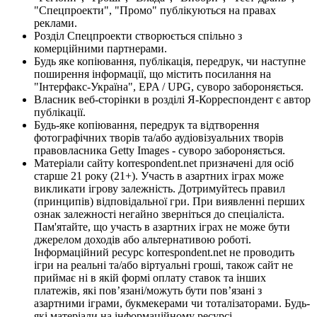
"Спецпроекти", "Промо" публікуються на правах
реклами.
Розділ Спецпроекти створюється спільно з
комерційними партнерами.
Будь яке копіювання, публікація, передрук, чи наступне
поширення інформації, що містить посилання на
"Інтерфакс-Україна", EPA / UPG, суворо забороняється.
Власник веб-сторінки в розділі Я-Корреспондент є автор
публікації.
Будь-яке копіювання, передрук та відтворення
фотографічних творів та/або аудіовізуальних творів
правовласника Getty Images - суворо забороняється.
Матеріали сайту korrespondent.net призначені для осіб
старше 21 року (21+). Участь в азартних іграх може
викликати ігрову залежність. Дотримуйтесь правил
(принципів) відповідальної гри. При виявленні перших
ознак залежності негайно зверніться до спеціаліста.
Пам'ятайте, що участь в азартних іграх не може бути
джерелом доходів або альтернативою роботі.
Інформаційний ресурс korrespondent.net не проводить
ігри на реальні та/або віртуальні гроші, також сайт не
приймає ні в якій формі оплату ставок та інших
платежів, які пов’язані/можуть бути пов’язані з
азартними іграми, букмекерами чи тоталізаторами. Будь-
які матеріали на інформаційному ресурсі