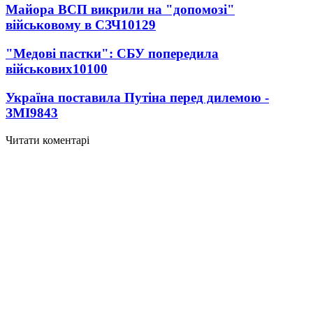
Майора ВСП викрили на "допомозі"
військовому в СЗЧ
10129
"Медові пастки": СБУ попередила
військових
10100
Україна поставила Путіна перед дилемою -
ЗМІ
9843
Читати коментарі