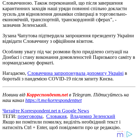
Словаччиною. Також переконаний, що після завершення
карантинних заходів наші уряди повинні спільно докласти
зусиль для відновлення динаміки співпраці в торговельно-
економічній, транспортній, транскордонній сферах", -
зазначив Зеленський.
Зузана Чапутова підтвердила запрошення президенту України
відвідати Словаччину з офіційним візитом.
Особливу увагу під час розмови було приділено ситуації на
Донбасі і стану виконання домовленостей Паризького саміту в
нормандському форматі.
Нагадаємо,
Словаччина запропонувала допомогу Україні
в
боротьбі з пандемією COVID-19 після запиту Києва.
Новини від
Корреспондент.net
в Telegram. Підписуйтесь на
наш канал
https://t.me/korrespondentnet
Читайте Korrespondent.net в Google News
ТЕГИ:
переговоры
,
Словакия
,
Владимир Зеленский
Якщо ви помітили помилку, виділіть необхідний текст і
натисніть Ctrl + Enter, щоб повідомити про це редакцію.