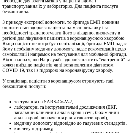
необхідне для взяття мазків у пацієнта вдома і
транспортування їх у лабораторію. Для пацієнта послуга
безкоштовна.
З приводу екстреної допомоги, то бригада ЕМП повинна
оцінити стан здоров'я пацієнта на місці виклику і за
необхідності транспортувати його в лікарню, визначену в
регіоні для лікування пацієнтів з коронавірусною хворобою.
Якщо пацієнт не потребує госпіталізації, бригада ЕМП надає
йому необхідну медичну допомогу, надає рекомендації щодо
самоізоляції і напрямок на тестування для мобільної бригади.
Відзначається, що Нацслужба здоров'я платить "екстренній" за
кожен виїзд до пацієнтів як зі встановленим діагнозом
COVID-19, так і з підозрою на коронавірусну хворобу.
У стаціонарі пацієнти з коронавірусом отримують такі
безкоштовні послуги:
тестування на SARS-Co-V-2,
лабораторні та інструментальні дослідження (ЕКГ,
загальний клінічний аналіз крові і сечі, біохімічний
аналіз крові, визначення рівня глюкози крові),
медичну допомогу відповідно до галузевих стандартів,
кисневу підтримку,