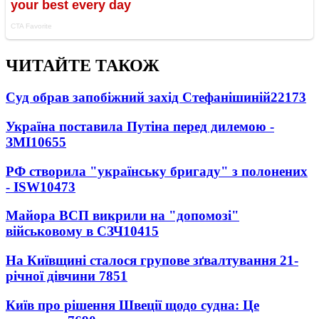
ЧИТАЙТЕ ТАКОЖ
Суд обрав запобіжний захід Стефанішиній
22173
Україна поставила Путіна перед дилемою -
ЗМІ
10655
РФ створила "українську бригаду" з полонених
- ISW
10473
Майора ВСП викрили на "допомозі"
військовому в СЗЧ
10415
На Київщині сталося групове зґвалтування 21-
річної дівчини
7851
Київ про рішення Швеції щодо судна: Це