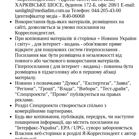
ХАРКІВСЬКЕ ШОСЕ, будинок 172-Б, офіс 208/1 E-mail:
sunlight@mediadim.com.ua
Телефон: 044-205-43-00
Ідентифікатор медіа – R40-06068
Використання будь-яких матеріалів, розміщених на
сайті, дозволяється за умови посилання на
Корреспондент.net.
При копіюванні матеріалів зі сторінки « Новини України
і світу» , для інтернет - видань - обов'язкове пряме
відкрите для пошукових систем гіперпосилання .
Посилання має бути розміщена в незалежності від
повного або часткового використання матеріалів.
Гіперпосилання ( для інтернет - видань) - повинна бути
розміщена в підзаголовку або в першому абзаці
матеріалу.
Новини з позначками "Думка", "Експертиза", "Заява",
"Регіони", "Гроші", "Влада", "Вибори", "Тест-драйв",
"Спецпроекти", "Промо" публікуються на правах
реклами.
Розділ Спецпроекти створюється спільно з
комерційними партнерами.
Будь яке копіювання, публікація, передрук, чи наступне
поширення інформації, що містить посилання на
"Інтерфакс-Україна", EPA / UPG, суворо забороняється.
Власник веб-сторінки в розділі Я-Корреспондент є автор
публікації.