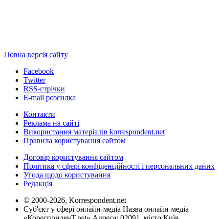
Повна версія сайту
Facebook
Twitter
RSS-стрічки
E-mail розсилка
Контакти
Реклама на сайті
Використання матеріалів korrespondent.net
Правила користування сайтом
Договір користування сайтом
Політика у сфері конфіденційності і персональних даних
Угода щодо користування
Редакція
© 2000-2026, Korrespondent.net
Суб'єкт у сфері онлайн-медіа Назва онлайн-медіа –
«КореспонденТ.net» Адреса: 02091, місто Київ,