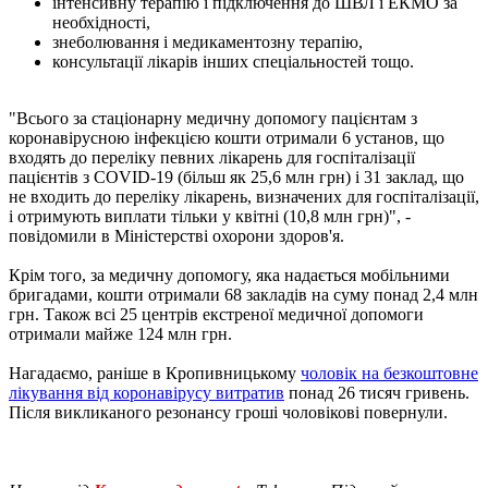
інтенсивну терапію і підключення до ШВЛ і ЕКМО за
необхідності,
знеболювання і медикаментозну терапію,
консультації лікарів інших спеціальностей тощо.
"Всього за стаціонарну медичну допомогу пацієнтам з
коронавірусною інфекцією кошти отримали 6 установ, що
входять до переліку певних лікарень для госпіталізації
пацієнтів з COVID-19 (більш як 25,6 млн грн) і 31 заклад, що
не входить до переліку лікарень, визначених для госпіталізації,
і отримують виплати тільки у квітні (10,8 млн грн)", -
повідомили в Міністерстві охорони здоров'я.
Крім того, за медичну допомогу, яка надається мобільними
бригадами, кошти отримали 68 закладів на суму понад 2,4 млн
грн. Також всі 25 центрів екстреної медичної допомоги
отримали майже 124 млн грн.
Нагадаємо, раніше в Кропивницькому
чоловік на безкоштовне
лікування від коронавірусу витратив
понад 26 тисяч гривень.
Після викликаного резонансу гроші чоловікові повернули.