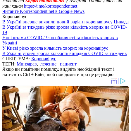
Новини від
Корреспондент.net
у Telegram. Підписуйтесь на
наш канал
https://t.me/korrespondentnet
Читайте Korrespondent.net в Google News
Коронавірус
В Україні вперше виявили новий варіант коронавірусу Цикада
В Україні за тиждень різко зросла кількість хворих на COVID-
19
Нові штами COVID-19: особливості та кількість хворих в
Україні
У Києві різко зросла кількість хворих на коронавірус
В Україні утричі зросла кількість випадків COVID за тиждень
СПЕЦТЕМА:
Коронавірус
ТЕГИ:
Минздрав
,
лечение
,
пациент
Якщо ви помітили помилку, виділіть необхідний текст і
натисніть Ctrl + Enter, щоб повідомити про це редакцію.