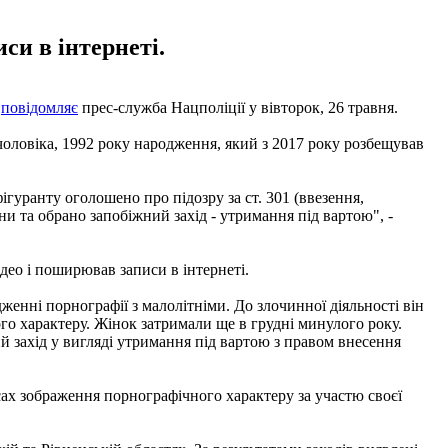
си в інтернеті.
е
повідомляє
прес-служба Нацполіції у вівторок, 26 травня.
чоловіка, 1992 року народження, який з 2017 року розбещував
гуранту оголошено про підозру за ст. 301 (ввезення,
и та обрано запобіжний захід - утримання під вартою", -
део і поширював записи в інтернеті.
енні порнографії з малолітніми. До злочинної діяльності він
ного характеру. Жінок затримали ще в грудні минулого року.
й захід у вигляді утримання під вартою з правом внесення
сах зображення порнографічного характеру за участю своєї