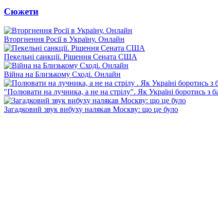
Сюжети
Вторгнення Росії в Україну. Онлайн
Пекельні санкції. Рішення Сената США
Війна на Близькому Сході. Онлайн
"Полювати на лучника, а не на стрілу". Як Україні боротись з 
Загадковий звук вибуху налякав Москву: що це було