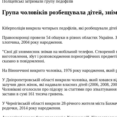
Поліцейські затримали групу педофілів
Група чоловіків розбещувала дітей, знім
Кіберполіція викрила чотирьох педофілів, які розбещували діте
Правоохоронці провели 54 обшуки в різних областях України. З
хлопчика, 2004 року народження.
"Свої дії зловмисник знімав на мобільний телефон. Створений 
виготовлення, збут і розповсюдження порнографічних предметів)
сказано в повідомленні.
На Вінниччині викрито чоловіка, 1976 року народження, який р
У Дніпропетровській області викрили чоловіка, який ховався ві
залучив двох жінок, які надавали власних дітей (2006, 2008, 20
Чоловікові оголосили про підозру за статтями про зґвалтуванн
застави в сумі 161 тисяча гривень.
У Чернігівській області викрили 28-річного жителя міста Бахм
родички, 2014 року народження.