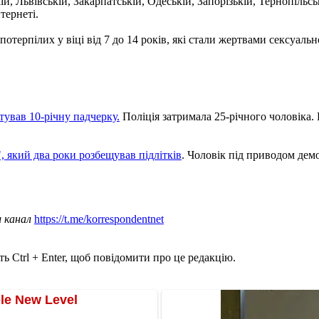
, Львівській, Закарпатській, Одеській, Запорізькій, Тернопільськ
тернеті.
отерпілих у віці від 7 до 14 років, які стали жертвами сексуально
тував 10-річну падчерку.
Поліція затримала 25-річного чоловіка. В
 який два роки розбещував підлітків
. Чоловік під приводом дем
ш канал
https://t.me/korrespondentnet
ь Ctrl + Enter, щоб повідомити про це редакцію.