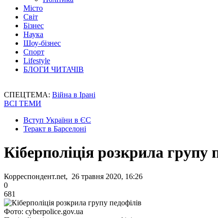
Місто
Світ
Бізнес
Наука
Шоу-бізнес
Спорт
Lifestyle
БЛОГИ ЧИТАЧІВ
СПЕЦТЕМА:
Війна в Ірані
ВСІ ТЕМИ
Вступ України в ЄС
Теракт в Барселоні
Кіберполіція розкрила групу 
Корреспондент.net, 26 травня 2020, 16:26
0
681
Фото: cyberpolice.gov.ua