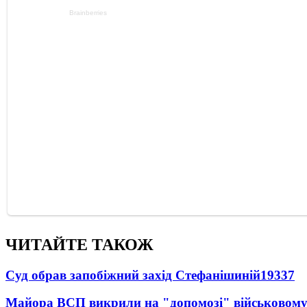
ЧИТАЙТЕ ТАКОЖ
Суд обрав запобіжний захід Стефанішиній
19337
Майора ВСП викрили на "допомозі" військовому