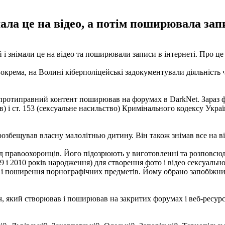
ала це на відео, а потім поширювала запи
й і знімали це на відео та поширювали записи в інтернеті. Про ц
окрема, на Волині кіберполіцейські задокументували діяльність 
протиправний контент поширював на форумах в DarkNet. Зараз фі
 і ст. 153 (сексуальне насильство) Кримінального кодексу Україн
озбещував власну малолітнью дитину. Він також знімав все на ві
д правоохоронців. Його підозрюють у виготовленні та розповсюдж
09 і 2010 років народження) для створення фото і відео сексуаль
я і поширення порнографічних предметів. Йому обрано запобіжни
ач, який створював і поширював на закритих форумах і веб-ресур