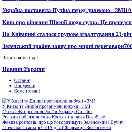
Україна поставила Путіна перед дилемою - ЗМІ
10
Київ про рішення Швеції щодо судна: Це прецеден
На Київщині сталося групове зґвалтування 21-річ
Зеленський зробив заяву про мирні переговори
70
Читати коментарі
Новини України
Останні
Популярні
Коментовані
У Києві та Дніпрі прогриміли вибухи - ЗМІ
Сюжет
Вторгнення Росії в Україну. Онлайн
Росіяни наблизилися до Костянтинівки - DeepState
Жовква розповів, про що говоритимуть Зеленський і Вучич
"Пекельні" санкції США для РФ: реакція Зеленського