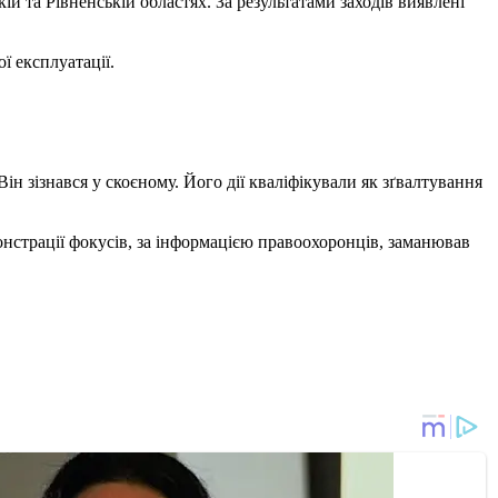
ій та Рівненській областях. За результатами заходів виявлені
ї експлуатації.
ін зізнався у скоєному. Його дії кваліфікували як зґвалтування
онстрації фокусів, за інформацією правоохоронців, заманював