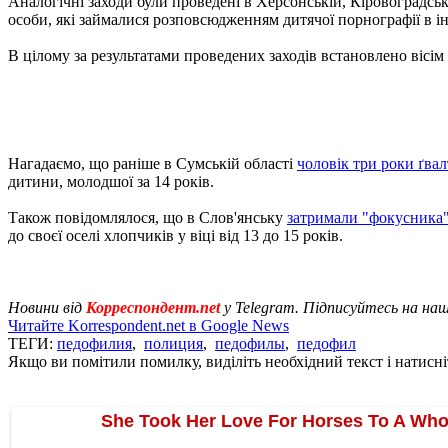
Аналогічні заходи були проведені в Херсонській, Кіровоградській
особи, які займалися розповсюдженням дитячої порнографії в ін
В цілому за результатами проведених заходів встановлено вісім п
Нагадаємо, що раніше в Сумській області
чоловік три роки ґвал
дитини, молодшої за 14 років.
Також повідомлялося, що в Слов'янську
затримали "фокусника",
до своєї оселі хлопчиків у віці від 13 до 15 років.
Новини від
Корреспондент.net
у Telegram. Підписуйтесь на на
Читайте Korrespondent.net в Google News
ТЕГИ:
педофилия
,
полиция
,
педофилы
,
педофил
Якщо ви помітили помилку, виділіть необхідний текст і натисніт