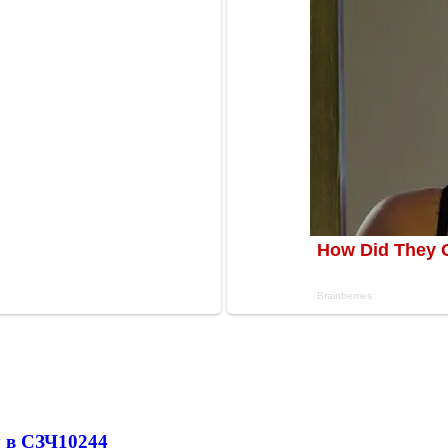
 в СЗЧ
10244