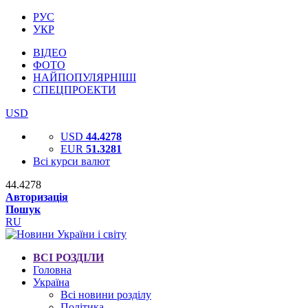
РУС
УКР
ВІДЕО
ФОТО
НАЙПОПУЛЯРНІШІ
СПЕЦПРОЕКТИ
USD
USD
44.4278
EUR
51.3281
Всі курси валют
44.4278
Авторизація
Пошук
RU
ВСІ РОЗДІЛИ
Головна
Україна
Всі новини розділу
Політика