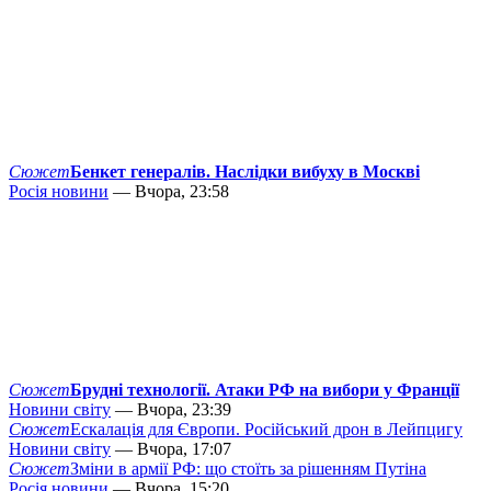
Сюжет
Бенкет генералів. Наслідки вибуху в Москві
Росія новини
— Вчора, 23:58
Сюжет
Брудні технології. Атаки РФ на вибори у Франції
Новини світу
— Вчора, 23:39
Сюжет
Ескалація для Європи. Російський дрон в Лейпцигу
Новини світу
— Вчора, 17:07
Сюжет
Зміни в армії РФ: що стоїть за рішенням Путіна
Росія новини
— Вчора, 15:20