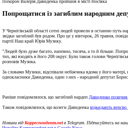
Похорон Валерія Давиденка пройшов в місті Носівка
Попрощатися із загиблим народним депут
У Чернігівській області сотні людей провели в останню путь н
звідки загиблий був родом. Про це у вівторок, 26 травня, пові
партії Наш край Юрія Музику.
"Людей було дуже багато, напевно, тисяча, а то й більше. Попро
тих, які входять в його 208 округ. Були також голови Чернігівсь
розповів Музика.
За словами Музики, відспівали небіжчика вдома у його матері,
однокласники Давиденка, один з них - народний депутат Борис 
Раніше повідомлялося, що загиблий нардеп
Давиденко позичив
Також повідомлялося, що колеги Давиденка
відкидають версію
Новини від
Корреспондент.net
в Telegram. Підписуйтесь на на
Читайте Korrespondent.net в Google News