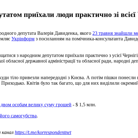
атом приїхали люди практично зі всієї Ч
ародного депутата Валерія Давиденка, якого
23 травня знайшли м
домляє
Укрінформ
з посиланням на помічника-консультанта Давиде
щатися з народним депутатом приїхали практично з усієї Чернігівс
кої обласної державної адміністрації та обласної ради, народні де
 куди тіло привезли напередодні з Києва. А потім пішки понесл
Приходько. Квітів було так багато, що для них виділили окремий
 двом особам велику суму грошей
- $ 1,5 млн.
 його самогубства
.
ш канал
https://t.me/korrespondentnet