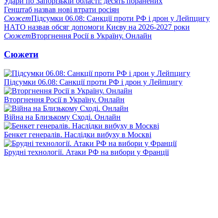
Удари по Запорізькій області: десять поранених
Генштаб назвав нові втрати росіян
Сюжет
Підсумки 06.08: Санкції проти РФ і дрон у Лейпцигу
НАТО назвав обсяг допомоги Києву на 2026-2027 роки
Сюжет
Вторгнення Росії в Україну. Онлайн
Сюжети
Підсумки 06.08: Санкції проти РФ і дрон у Лейпцигу
Вторгнення Росії в Україну. Онлайн
Війна на Близькому Сході. Онлайн
Бенкет генералів. Наслідки вибуху в Москві
Брудні технології. Атаки РФ на вибори у Франції