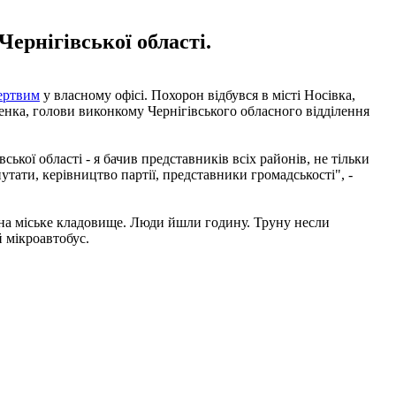
ернігівської області.
ертвим
у власному офісі. Похорон відбувся в місті Носівка,
нка, голови виконкому Чернігівського обласного відділення
ької області - я бачив представників всіх районів, не тільки
путати, керівництво партії, представники громадськості", -
и на міське кладовище. Люди йшли годину. Труну несли
 мікроавтобус.