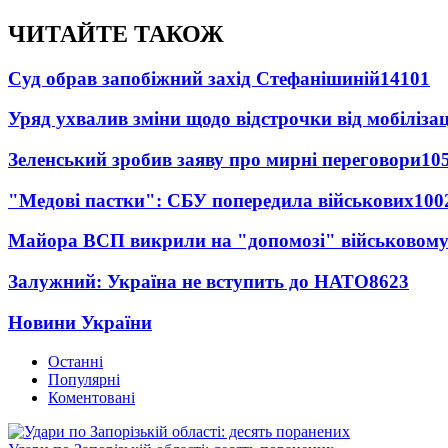
ЧИТАЙТЕ ТАКОЖ
Суд обрав запобіжний захід Стефанішиній
14101
Уряд ухвалив зміни щодо відстрочки від мобілізац
Зеленський зробив заяву про мирні переговори
10
"Медові пастки": СБУ попередила військових
100
Майора ВСП викрили на "допомозі" військовому
Залужний: Україна не вступить до НАТО
8623
Новини України
Останні
Популярні
Коментовані