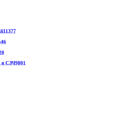
ії
11377
546
20
 в СЗЧ
9801