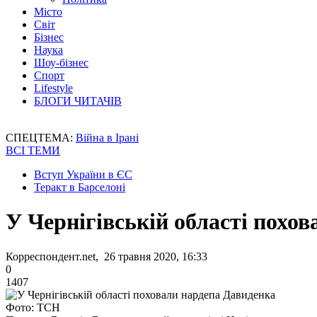
Місто
Світ
Бізнес
Наука
Шоу-бізнес
Спорт
Lifestyle
БЛОГИ ЧИТАЧІВ
СПЕЦТЕМА:
Війна в Ірані
ВСІ ТЕМИ
Вступ України в ЄС
Теракт в Барселоні
У Чернігівській області похо
Корреспондент.net, 26 травня 2020, 16:33
0
1407
Фото: ТСН