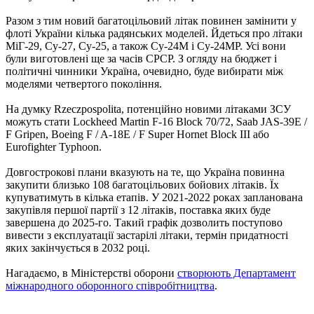
Разом з тим новий багатоцільовий літак повинен замінити у
флоті України кілька радянських моделей. Йдеться про літаки
МіГ-29, Су-27, Су-25, а також Су-24М і Су-24МР. Усі вони
були виготовлені ще за часів СРСР. З огляду на бюджет і
політичні чинники Україна, очевидно, буде вибирати між
моделями четвертого покоління.
На думку Rzeczpospolita, потенційно новими літаками ЗСУ
можуть стати Lockheed Martin F-16 Block 70/72, Saab JAS-39E /
F Gripen, Boeing F / A-18E / F Super Hornet Block III або
Eurofighter Typhoon.
Довгострокові плани вказують на те, що Україна повинна
закупити близько 108 багатоцільових бойових літаків. Їх
купуватимуть в кілька етапів. У 2021-2022 роках запланована
закупівля першої партії з 12 літаків, поставка яких буде
завершена до 2025-го. Такий графік дозволить поступово
вивести з експлуатації застарілі літаки, термін придатності
яких закінчується в 2032 році.
Нагадаємо, в Міністерстві оборони
створюють Департамент
міжнародного оборонного співробітництва
.