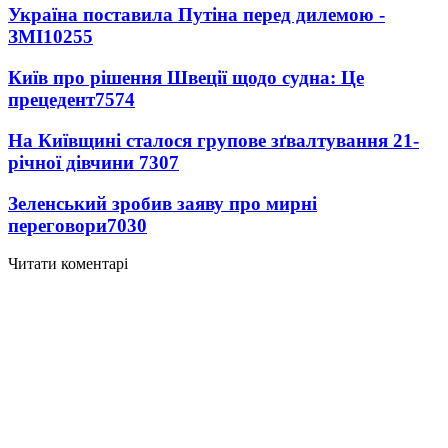
Україна поставила Путіна перед дилемою -
ЗМІ
10255
Київ про рішення Швеції щодо судна: Це
прецедент
7574
На Київщині сталося групове зґвалтування 21-
річної дівчини
7307
Зеленський зробив заяву про мирні
переговори
7030
Читати коментарі