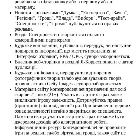
розміщена в підзаголовку або в першому абзаці
матеріалу.
Новини з позначками "Думка", "Експертиза", "Заява",
"Регіони", "Гроші", "Влада", "Вибори", "Тест-драйв",
"Спецпроекти", "Промо" публікуються на правах
реклами.
Розділ Спецпроекти створюється спільно з
комерційними партнерами.
Будь яке копіювання, публікація, передрук, чи наступне
поширення інформації, що містить посилання на
"Інтерфакс-Україна", EPA / UPG, суворо забороняється.
Власник веб-сторінки в розділі Я-Корреспондент є автор
публікації.
Будь-яке копіювання, передрук та відтворення
фотографічних творів та/або аудіовізуальних творів
правовласника Getty Images - суворо забороняється.
Матеріали сайту korrespondent.net призначені для осіб
старше 21 року (21+). Участь в азартних іграх може
викликати ігрову залежність. Дотримуйтесь правил
(принципів) відповідальної гри. При виявленні перших
ознак залежності негайно зверніться до спеціаліста.
Пам'ятайте, що участь в азартних іграх не може бути
джерелом доходів або альтернативою роботі.
Інформаційний ресурс korrespondent.net не проводить
ігри на реальні та/або віртуальні гроші, також сайт не