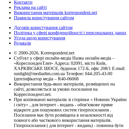
Контакти
Реклама на сайті
Використання матеріалів korrespondent.net
Правила користування сайтом
Договір користування сайтом
Політика у сфері конфіденційності і персональних даних
Угода щодо користування
Редакція
© 2000-2026, Korrespondent.net
Суб'єкт у сфері онлайн-медіа Назва онлайн-медіа –
«КореспонденТ.net» Адреса: 02091, місто Київ,
ХАРКІВСЬКЕ ШОСЕ, будинок 172-Б, офіс 208/1 E-mail:
sunlight@mediadim.com.ua
Телефон: 044-205-43-00
Ідентифікатор медіа – R40-06068
Використання будь-яких матеріалів, розміщених на
сайті, дозволяється за умови посилання на
Корреспондент.net.
При копіюванні матеріалів зі сторінки « Новини України
і світу» , для інтернет - видань - обов'язкове пряме
відкрите для пошукових систем гіперпосилання .
Посилання має бути розміщена в незалежності від
повного або часткового використання матеріалів.
Гіперпосилання ( для інтернет - видань) - повинна бути