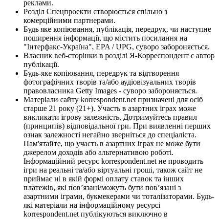
реклами.
Розділ Спецпроекти створюється спільно з
комерційними партнерами.
Будь яке копіювання, публікація, передрук, чи наступне
поширення інформації, що містить посилання на
"Інтерфакс-Україна", EPA / UPG, суворо забороняється.
Власник веб-сторінки в розділі Я-Корреспондент є автор
публікації.
Будь-яке копіювання, передрук та відтворення
фотографічних творів та/або аудіовізуальних творів
правовласника Getty Images - суворо забороняється.
Матеріали сайту korrespondent.net призначені для осіб
старше 21 року (21+). Участь в азартних іграх може
викликати ігрову залежність. Дотримуйтесь правил
(принципів) відповідальної гри. При виявленні перших
ознак залежності негайно зверніться до спеціаліста.
Пам'ятайте, що участь в азартних іграх не може бути
джерелом доходів або альтернативою роботі.
Інформаційний ресурс korrespondent.net не проводить
ігри на реальні та/або віртуальні гроші, також сайт не
приймає ні в якій формі оплату ставок та інших
платежів, які пов’язані/можуть бути пов’язані з
азартними іграми, букмекерами чи тоталізаторами. Будь-
які матеріали на інформаційному ресурсі
korrespondent.net публікуються виключно в