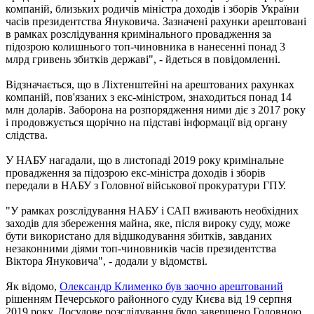
компаній, близьких родичів міністра доходів і зборів України
часів президентства Януковича. Зазначені рахунки арештовані
в рамках розслідування кримінального провадження за
підозрою колишнього топ-чиновника в нанесенні понад 3
млрд гривень збитків державі", - йдеться в повідомленні.
Відзначається, що в Ліхтенштейні на арештованих рахунках
компаній, пов'язаних з екс-міністром, знаходиться понад 14
млн доларів. Заборона на розпорядження ними діє з 2017 року
і продовжується щорічно на підставі інформації від органу
слідства.
У НАБУ нагадали, що в листопаді 2019 року кримінальне
провадження за підозрою екс-міністра доходів і зборів
передали в НАБУ з Головної військової прокуратури ГПУ.
"У рамках розслідування НАБУ і САП вживають необхідних
заходів для збереження майна, яке, після вироку суду, може
бути використано для відшкодування збитків, завданих
незаконними діями топ-чиновників часів президентства
Віктора Януковича", - додали у відомстві.
Як відомо,
Олександр Клименко був заочно арештований
рішенням Печерського районного суду Києва від 19 серпня
2019 року. Досудове розслідування було завершено Головною