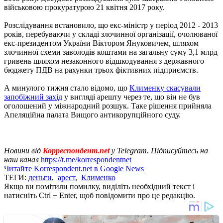
військовою прокуратурою 21 квітня 2017 року.
Розслідування встановило, що екс-міністр у період 2012 - 2013
років, перебуваючи у складі злочинної організації, очолюваної
екс-президентом України Віктором Януковичем, шляхом
злочинної схеми заволодів коштами на загальну суму 3,1 млрд
гривень шляхом незаконного відшкодування з державного
бюджету ПДВ на рахунки трьох фіктивних підприємств.
А минулого тижня стало відомо, що
Клименку скасували
запобіжний захід
у вигляді арешту через те, що він не був
оголошений у міжнародний розшук. Таке рішення прийняла
Апеляційна палата Вищого антикорупційного суду.
Новини від
Корреспондент.net
у Telegram. Підписуйтесь на
наш канал
https://t.me/korrespondentnet
Читайте Korrespondent.net в Google News
ТЕГИ:
деньги
,
арест
,
Клименко
Якщо ви помітили помилку, виділіть необхідний текст і
натисніть Ctrl + Enter, щоб повідомити про це редакцію.