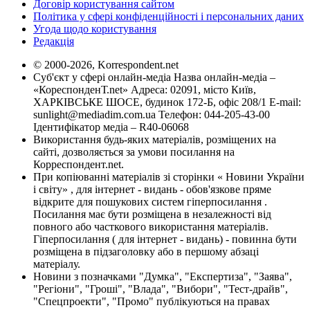
Договір користування сайтом
Політика у сфері конфіденційності і персональних даних
Угода щодо користування
Редакція
© 2000-2026, Korrespondent.net
Суб'єкт у сфері онлайн-медіа Назва онлайн-медіа –
«КореспонденТ.net» Адреса: 02091, місто Київ,
ХАРКІВСЬКЕ ШОСЕ, будинок 172-Б, офіс 208/1 E-mail:
sunlight@mediadim.com.ua
Телефон: 044-205-43-00
Ідентифікатор медіа – R40-06068
Використання будь-яких матеріалів, розміщених на
сайті, дозволяється за умови посилання на
Корреспондент.net.
При копіюванні матеріалів зі сторінки « Новини України
і світу» , для інтернет - видань - обов'язкове пряме
відкрите для пошукових систем гіперпосилання .
Посилання має бути розміщена в незалежності від
повного або часткового використання матеріалів.
Гіперпосилання ( для інтернет - видань) - повинна бути
розміщена в підзаголовку або в першому абзаці
матеріалу.
Новини з позначками "Думка", "Експертиза", "Заява",
"Регіони", "Гроші", "Влада", "Вибори", "Тест-драйв",
"Спецпроекти", "Промо" публікуються на правах