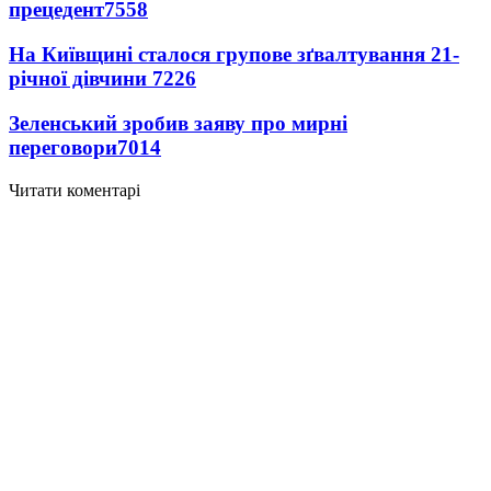
прецедент
7558
На Київщині сталося групове зґвалтування 21-
річної дівчини
7226
Зеленський зробив заяву про мирні
переговори
7014
Читати коментарі