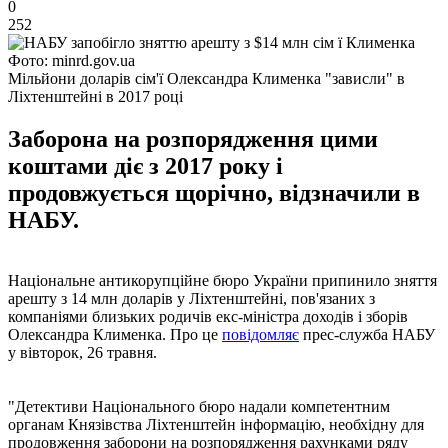
0
252
Фото: minrd.gov.ua
Мільйони доларів сім'ї Олександра Клименка "зависли" в
Ліхтенштейні в 2017 році
Заборона на розпорядження цими
коштами діє з 2017 року і
продовжується щорічно, відзначили в
НАБУ.
Національне антикорупційне бюро України припинило зняття
арешту з 14 млн доларів у Ліхтенштейні, пов'язаних з
компаніями близьких родичів екс-міністра доходів і зборів
Олександра Клименка. Про це
повідомляє
прес-служба НАБУ
у вівторок, 26 травня.
"Детективи Національного бюро надали компетентним
органам Князівства Ліхтенштейн інформацію, необхідну для
продовження заборони на розпорядження рахунками ряду