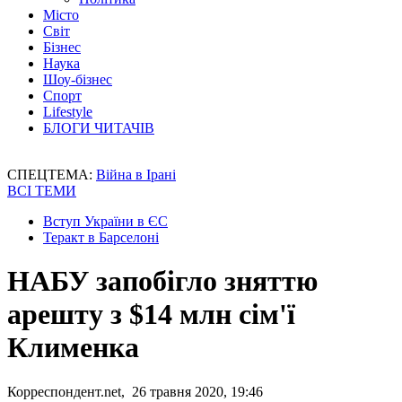
Місто
Світ
Бізнес
Наука
Шоу-бізнес
Спорт
Lifestyle
БЛОГИ ЧИТАЧІВ
СПЕЦТЕМА:
Війна в Ірані
ВСІ ТЕМИ
Вступ України в ЄС
Теракт в Барселоні
НАБУ запобігло зняттю
арешту з $14 млн сім'ї
Клименка
Корреспондент.net, 26 травня 2020, 19:46