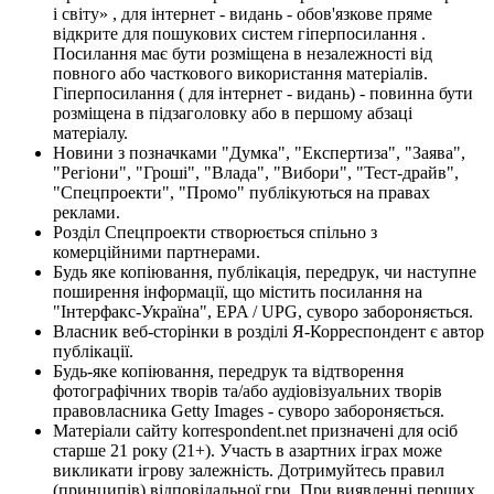
і світу» , для інтернет - видань - обов'язкове пряме
відкрите для пошукових систем гіперпосилання .
Посилання має бути розміщена в незалежності від
повного або часткового використання матеріалів.
Гіперпосилання ( для інтернет - видань) - повинна бути
розміщена в підзаголовку або в першому абзаці
матеріалу.
Новини з позначками "Думка", "Експертиза", "Заява",
"Регіони", "Гроші", "Влада", "Вибори", "Тест-драйв",
"Спецпроекти", "Промо" публікуються на правах
реклами.
Розділ Спецпроекти створюється спільно з
комерційними партнерами.
Будь яке копіювання, публікація, передрук, чи наступне
поширення інформації, що містить посилання на
"Інтерфакс-Україна", EPA / UPG, суворо забороняється.
Власник веб-сторінки в розділі Я-Корреспондент є автор
публікації.
Будь-яке копіювання, передрук та відтворення
фотографічних творів та/або аудіовізуальних творів
правовласника Getty Images - суворо забороняється.
Матеріали сайту korrespondent.net призначені для осіб
старше 21 року (21+). Участь в азартних іграх може
викликати ігрову залежність. Дотримуйтесь правил
(принципів) відповідальної гри. При виявленні перших