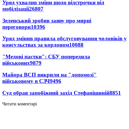
Уряд ухвалив зміни щодо відстрочки від
мобілізації
26807
Зеленський зробив заяву про мирні
переговори
10396
Уряд змінив правила обслуговування чоловіків у
консульствах за кордоном
10088
"Медові пастки": СБУ попередила
військових
9879
Майора ВСП викрили на "допомозі"
військовому в СЗЧ
9496
Суд обрав запобіжний захід Стефанішиній
8851
Читати коментарі