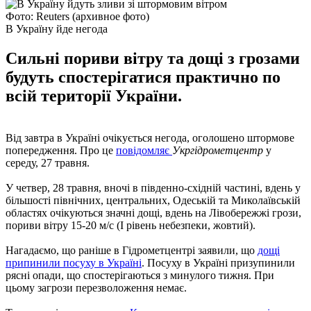
Фото: Reuters (архивное фото)
В Україну йде негода
Сильні пориви вітру та дощі з грозами
будуть спостерігатися практично по
всій території України.
Від завтра в Україні очікується негода, оголошено штормове
попередження. Про це
повідомляє
Укргідрометцентр
у
середу, 27 травня.
У четвер, 28 травня, вночі в південно-східній частині, вдень у
більшості північних, центральних, Одеській та Миколаївській
областях очікуються значні дощі, вдень на Лівобережжі грози,
пориви вітру 15-20 м/с (I рівень небезпеки, жовтий).
Нагадаємо, що раніше в Гідрометцентрі заявили, що
дощі
припинили посуху в Україні
. Посуху в Україні призупинили
рясні опади, що спостерігаються з минулого тижня. При
цьому загрози перезволоження немає.