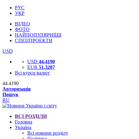
РУС
УКР
ВІДЕО
ФОТО
НАЙПОПУЛЯРНІШІ
СПЕЦПРОЕКТИ
USD
USD
44.4190
EUR
51.3207
Всі курси валют
44.4190
Авторизація
Пошук
RU
ВСІ РОЗДІЛИ
Головна
Україна
Всі новини розділу
Політика