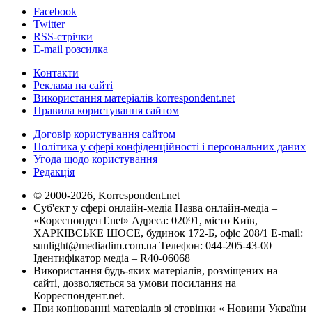
Facebook
Twitter
RSS-стрічки
E-mail розсилка
Контакти
Реклама на сайті
Використання матеріалів korrespondent.net
Правила користування сайтом
Договір користування сайтом
Політика у сфері конфіденційності і персональних даних
Угода щодо користування
Редакція
© 2000-2026, Korrespondent.net
Суб'єкт у сфері онлайн-медіа Назва онлайн-медіа –
«КореспонденТ.net» Адреса: 02091, місто Київ,
ХАРКІВСЬКЕ ШОСЕ, будинок 172-Б, офіс 208/1 E-mail:
sunlight@mediadim.com.ua
Телефон: 044-205-43-00
Ідентифікатор медіа – R40-06068
Використання будь-яких матеріалів, розміщених на
сайті, дозволяється за умови посилання на
Корреспондент.net.
При копіюванні матеріалів зі сторінки « Новини України