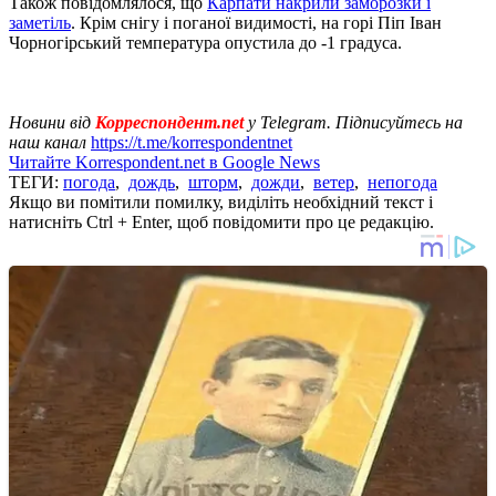
Також повідомлялося, що
Карпати накрили заморозки і
заметіль
. Крім снігу і поганої видимості, на горі Піп Іван
Чорногірський температура опустила до -1 градуса.
Новини від
Корреспондент.net
у Telegram. Підписуйтесь на
наш канал
https://t.me/korrespondentnet
Читайте Korrespondent.net в Google News
ТЕГИ:
погода
,
дождь
,
шторм
,
дожди
,
ветер
,
непогода
Якщо ви помітили помилку, виділіть необхідний текст і
натисніть Ctrl + Enter, щоб повідомити про це редакцію.