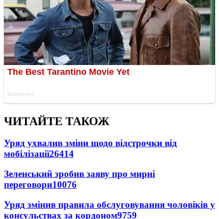
ЧИТАЙТЕ ТАКОЖ
Уряд ухвалив зміни щодо відстрочки від
мобілізації
26414
Зеленський зробив заяву про мирні
переговори
10076
Уряд змінив правила обслуговування чоловіків у
консульствах за кордоном
9759