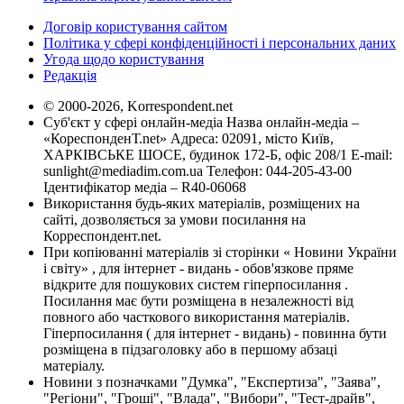
Договір користування сайтом
Політика у сфері конфіденційності і персональних даних
Угода щодо користування
Редакція
© 2000-2026, Korrespondent.net
Суб'єкт у сфері онлайн-медіа Назва онлайн-медіа –
«КореспонденТ.net» Адреса: 02091, місто Київ,
ХАРКІВСЬКЕ ШОСЕ, будинок 172-Б, офіс 208/1 E-mail:
sunlight@mediadim.com.ua
Телефон: 044-205-43-00
Ідентифікатор медіа – R40-06068
Використання будь-яких матеріалів, розміщених на
сайті, дозволяється за умови посилання на
Корреспондент.net.
При копіюванні матеріалів зі сторінки « Новини України
і світу» , для інтернет - видань - обов'язкове пряме
відкрите для пошукових систем гіперпосилання .
Посилання має бути розміщена в незалежності від
повного або часткового використання матеріалів.
Гіперпосилання ( для інтернет - видань) - повинна бути
розміщена в підзаголовку або в першому абзаці
матеріалу.
Новини з позначками "Думка", "Експертиза", "Заява",
"Регіони", "Гроші", "Влада", "Вибори", "Тест-драйв",