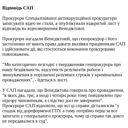
Відповідь САП
Прокурори Спеціалізованої антикорупційної прокуратури
записувати відео не стали, а опублікували відкритий лист у
відповідь на відеозвернення Венедіктової.
Прокурори нагадали Венедіктовій, що генпрокурор і його
заступники не мають права давати вказівки працівникам САП
і здійснювати дії, які стосуються виконання прокурорами
повноважень.
"Ми категорично незгодні з твердженням генпрокурора про
нашу бездіяльність, відсутність результатів роботи і
звинувачення в порушенні розумних строків у кримінальних
провадженнях", - йдеться в листі.
У САП нагадали, що Венедіктова говорила про провадження,
"в яких два, три, а іноді і чотири роки тому повідомлено про
підозру чиновникам, а слідство досі не завершено".
Прокурори САП відповіли, що всі ці справи дісталися їм "у
спадок від дореформеної ГПУ, а тому потрібно перш за все
запитати у генерального прокурора, чому ці справи так довго
не передавалися в суд".