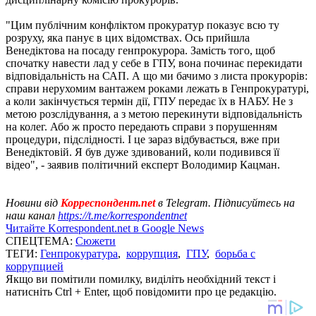
"Цим публічним конфліктом прокуратур показує всю ту
розруху, яка панує в цих відомствах. Ось прийшла
Венедіктова на посаду генпрокурора. Замість того, щоб
спочатку навести лад у себе в ГПУ, вона починає перекидати
відповідальність на САП. А що ми бачимо з листа прокурорів:
справи нерухомим вантажем роками лежать в Генпрокуратурі,
а коли закінчується термін дії, ГПУ передає їх в НАБУ. Не з
метою розслідування, а з метою перекинути відповідальність
на колег. Або ж просто передають справи з порушенням
процедури, підслідності. І це зараз відбувається, вже при
Венедіктовій. Я був дуже здивований, коли подивився її
відео", - заявив політичний експерт Володимир Кацман.
Новини від
Корреспондент.net
в Telegram. Підписуйтесь на
наш канал
https://t.me/korrespondentnet
Читайте Korrespondent.net в Google News
СПЕЦТЕМА:
Сюжети
ТЕГИ:
Генпрокуратура
,
коррупция
,
ГПУ
,
борьба с
коррупцией
Якщо ви помітили помилку, виділіть необхідний текст і
натисніть Ctrl + Enter, щоб повідомити про це редакцію.