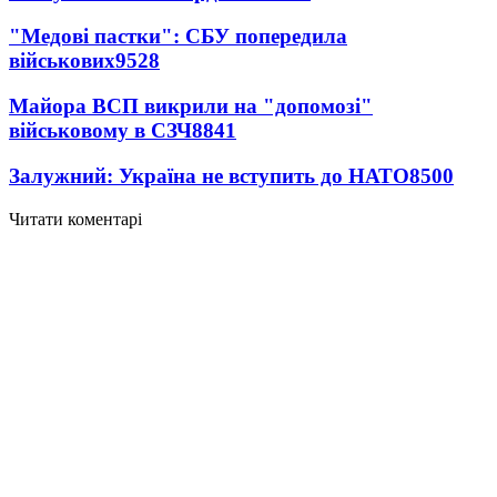
"Медові пастки": СБУ попередила
військових
9528
Майора ВСП викрили на "допомозі"
військовому в СЗЧ
8841
Залужний: Україна не вступить до НАТО
8500
Читати коментарі