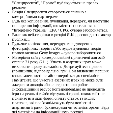
"Спецпроекти", "Промо" публікуються на правах
реклами.
Розділ Спецпроекти створюється спільно з
комерційними партнерами.
Будь яке копіювання, публікація, передрук, чи наступне
поширення інформації, що містить посилання на
"Інтерфакс-Україна", EPA / UPG, суворо забороняється.
Власник веб-сторінки в розділі Я-Корреспондент є автор
публікації.
Будь-яке копіювання, передрук та відтворення
фотографічних творів та/або аудіовізуальних творів
правовласника Getty Images - суворо забороняється.
Матеріали сайту korrespondent.net призначені для осіб
старше 21 року (21+). Участь в азартних іграх може
викликати ігрову залежність. Дотримуйтесь правил
(принципів) відповідальної гри. При виявленні перших
ознак залежності негайно зверніться до спеціаліста.
Пам'ятайте, що участь в азартних іграх не може бути
джерелом доходів або альтернативою роботі.
Інформаційний ресурс korrespondent.net не проводить
ігри на реальні та/або віртуальні гроші, також сайт не
приймає ні в якій формі оплату ставок та інших
платежів, які пов’язані/можуть бути пов’язані з
азартними іграми, букмекерами чи тоталізаторами. Будь-
які матеріали на інформаційному ресурсі