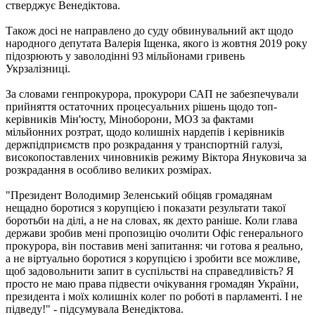
стверджує Венедіктова.
Також досі не направлено до суду обвинувальний акт щодо
народного депутата Валерія Іщенка, якого із жовтня 2019 року
підозрюють у заволодінні 93 мільйонами гривень
Укрзалізниці.
За словами генпрокурора, прокурори САП не забезпечували
прийняття остаточних процесуальних рішень щодо топ-
керівників Мін'юсту, Міноборони, МОЗ за фактами
мільйонних розтрат, щодо колишніх нардепів і керівників
держпідприємств про розкрадання у транспортній галузі,
високопоставлених чиновників режиму Віктора Януковича за
розкрадання в особливо великих розмірах.
"Президент Володимир Зеленський обіцяв громадянам
нещадно боротися з корупцією і показати результати такої
боротьби на ділі, а не на словах, як дехто раніше. Коли глава
держави зробив мені пропозицію очолити Офіс генерального
прокурора, він поставив мені запитання: чи готова я реально,
а не віртуально боротися з корупцією і зробити все можливе,
щоб задовольнити запит в суспільстві на справедливість? Я
просто не маю права підвести очікування громадян України,
президента і моїх колишніх колег по роботі в парламенті. І не
підведу!" - підсумувала Венедіктова.