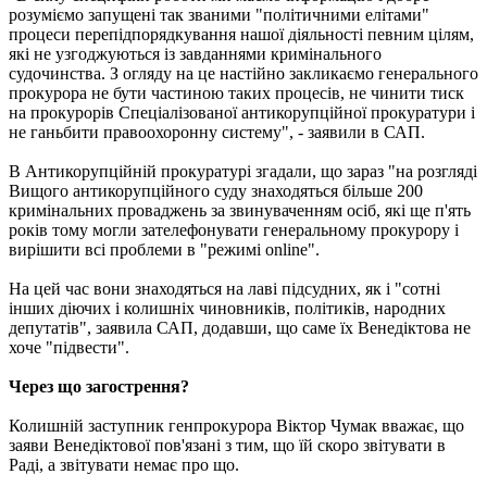
розуміємо запущені так званими "політичними елітами"
процеси перепідпорядкування нашої діяльності певним цілям,
які не узгоджуються із завданнями кримінального
судочинства. З огляду на це настійно закликаємо генерального
прокурора не бути частиною таких процесів, не чинити тиск
на прокурорів Спеціалізованої антикорупційної прокуратури і
не ганьбити правоохоронну систему", - заявили в САП.
В Антикорупційній прокуратурі згадали, що зараз "на розгляді
Вищого антикорупційного суду знаходяться більше 200
кримінальних проваджень за звинуваченням осіб, які ще п'ять
років тому могли зателефонувати генеральному прокурору і
вирішити всі проблеми в "режимі online".
На цей час вони знаходяться на лаві підсудних, як і "сотні
інших діючих і колишніх чиновників, політиків, народних
депутатів", заявила САП, додавши, що саме їх Венедіктова не
хоче "підвести".
Через що загострення?
Колишній заступник генпрокурора Віктор Чумак вважає, що
заяви Венедіктової пов'язані з тим, що їй скоро звітувати в
Раді, а звітувати немає про що.