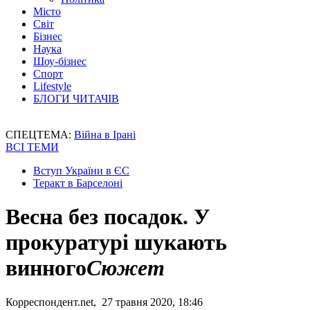
Місто
Світ
Бізнес
Наука
Шоу-бізнес
Спорт
Lifestyle
БЛОГИ ЧИТАЧІВ
СПЕЦТЕМА:
Війна в Ірані
ВСІ ТЕМИ
Вступ України в ЄС
Теракт в Барселоні
Весна без посадок. У
прокуратурі шукають
винного
Сюжет
Корреспондент.net, 27 травня 2020, 18:46