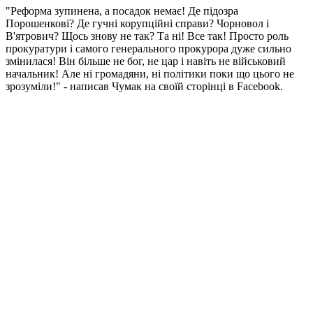
"Реформа зупинена, а посадок немає! Де підозра
Порошенкові? Де гучні корупційні справи? Чорновол і
В'ятрович? Щось знову не так? Та ні! Все так! Просто роль
прокуратури і самого генерального прокурора дуже сильно
змінилася! Він більше не бог, не цар і навіть не військовий
начальник! Але ні громадяни, ні політики поки що цього не
зрозуміли!" - написав Чумак на своїй сторінці в Facebook.