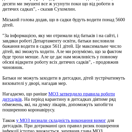
десяти ми змушені все ж усунути поки що від роботи в
дитячих садках", - сказав Сухомлин.
Міський голова додав, що в садки будуть водити понад 5600
дітей.
"За інформацією, яку ми отримали від батьків і на сайті, і
завдяки роботі Департаменту освіти, батьки висловили
бажання водити в садки 5611 дітей. Це максимальне число
дітей, які зможуть ходити. Але ми розуміємо, що за фактом
буде трохи менше. Але це дає нам можливість у повному
обсязі відкрити роботу всіх дитячих садків", - продовжив
чиновник.
Батьки не можуть заходити в дитсадки, дітей зустрічатимуть
вихователі у дворі, нагадав мер.
Нагадаємо, що раніше
МОЗ затвердило правила роботи
дитсадків
. На період карантину в дитсадках діятиме ряд
обмежень, які, на думку лікарів, допоможуть запобігти
поширенню коронавірусу.
Також
у МОЗ визнали складність виконання вимог
для
дитсадків. При дотриманні цих правил ризик поширення
інфекції істотно знижується, запевнив глава МОЗ.