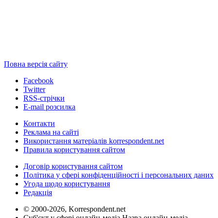
Повна версія сайту
Facebook
Twitter
RSS-стрічки
E-mail розсилка
Контакти
Реклама на сайті
Використання матеріалів korrespondent.net
Правила користування сайтом
Договір користування сайтом
Політика у сфері конфіденційності і персональних даних
Угода щодо користування
Редакція
© 2000-2026, Korrespondent.net
Суб'єкт у сфері онлайн-медіа Назва онлайн-медіа –