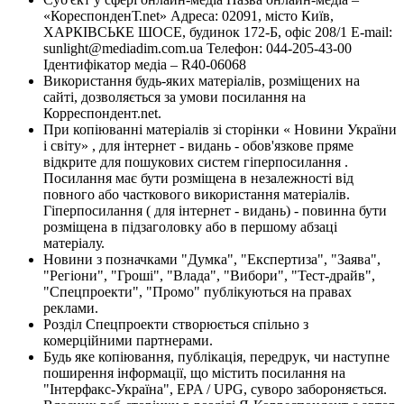
«КореспонденТ.net» Адреса: 02091, місто Київ,
ХАРКІВСЬКЕ ШОСЕ, будинок 172-Б, офіс 208/1 E-mail:
sunlight@mediadim.com.ua
Телефон: 044-205-43-00
Ідентифікатор медіа – R40-06068
Використання будь-яких матеріалів, розміщених на
сайті, дозволяється за умови посилання на
Корреспондент.net.
При копіюванні матеріалів зі сторінки « Новини України
і світу» , для інтернет - видань - обов'язкове пряме
відкрите для пошукових систем гіперпосилання .
Посилання має бути розміщена в незалежності від
повного або часткового використання матеріалів.
Гіперпосилання ( для інтернет - видань) - повинна бути
розміщена в підзаголовку або в першому абзаці
матеріалу.
Новини з позначками "Думка", "Експертиза", "Заява",
"Регіони", "Гроші", "Влада", "Вибори", "Тест-драйв",
"Спецпроекти", "Промо" публікуються на правах
реклами.
Розділ Спецпроекти створюється спільно з
комерційними партнерами.
Будь яке копіювання, публікація, передрук, чи наступне
поширення інформації, що містить посилання на
"Інтерфакс-Україна", EPA / UPG, суворо забороняється.