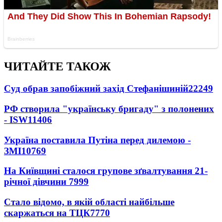
ЧИТАЙТЕ ТАКОЖ
Суд обрав запобіжний захід Стефанішиній
22249
РФ створила "українську бригаду" з полонених
- ISW
11406
Україна поставила Путіна перед дилемою -
ЗМІ
10769
На Київщині сталося групове зґвалтування 21-
річної дівчини
7999
Стало відомо, в якій області найбільше
скаржаться на ТЦК
7770