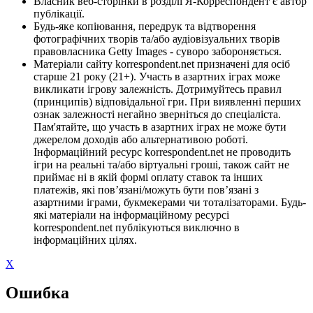
Власник веб-сторінки в розділі Я-Корреспондент є автор
публікації.
Будь-яке копіювання, передрук та відтворення
фотографічних творів та/або аудіовізуальних творів
правовласника Getty Images - суворо забороняється.
Матеріали сайту korrespondent.net призначені для осіб
старше 21 року (21+). Участь в азартних іграх може
викликати ігрову залежність. Дотримуйтесь правил
(принципів) відповідальної гри. При виявленні перших
ознак залежності негайно зверніться до спеціаліста.
Пам'ятайте, що участь в азартних іграх не може бути
джерелом доходів або альтернативою роботі.
Інформаційний ресурс korrespondent.net не проводить
ігри на реальні та/або віртуальні гроші, також сайт не
приймає ні в якій формі оплату ставок та інших
платежів, які пов’язані/можуть бути пов’язані з
азартними іграми, букмекерами чи тоталізаторами. Будь-
які матеріали на інформаційному ресурсі
korrespondent.net публікуються виключно в
інформаційних цілях.
X
Ошибка