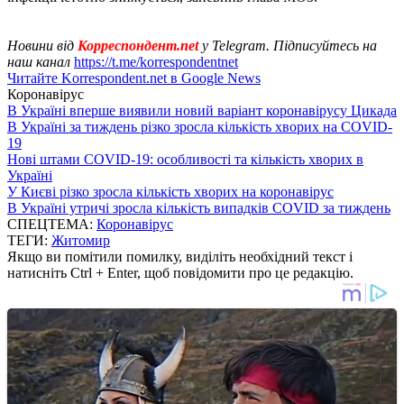
Новини від
Корреспондент.net
у Telegram. Підписуйтесь на
наш канал
https://t.me/korrespondentnet
Читайте Korrespondent.net в Google News
Коронавірус
В Україні вперше виявили новий варіант коронавірусу Цикада
В Україні за тиждень різко зросла кількість хворих на COVID-
19
Нові штами COVID-19: особливості та кількість хворих в
Україні
У Києві різко зросла кількість хворих на коронавірус
В Україні утричі зросла кількість випадків COVID за тиждень
СПЕЦТЕМА:
Коронавірус
ТЕГИ:
Житомир
Якщо ви помітили помилку, виділіть необхідний текст і
натисніть Ctrl + Enter, щоб повідомити про це редакцію.