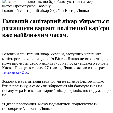
Фото: Прес-служба Кабміну
Головний санітарний лікар України Віктор Ляшко
Головний санітарний лікар збирається
розглянути варіант політичної кар'єри
вже найближчим часом.
Головний санітарний лікар України, заступник керівника
міністерства охорони здоров'я Віктор Ляшко не виключив, що
може висунути свою кандидатуру на посаду міського голови
Києва. Про це, в середу, 27 травня, Ляшко заявив в програмі
телеканалу Zik
.
Зокрема, на запитання ведучої, чи не планує Віктор Ляшко
йти в політику, а саме - чи збирається він балотуватися на
посаду мера Києва, санітарний лікар відповів, що подумає про
це.
"Цікава пропозиція. Можу подивитися, подискутувати і
поговорити", - сказав Ляшко.