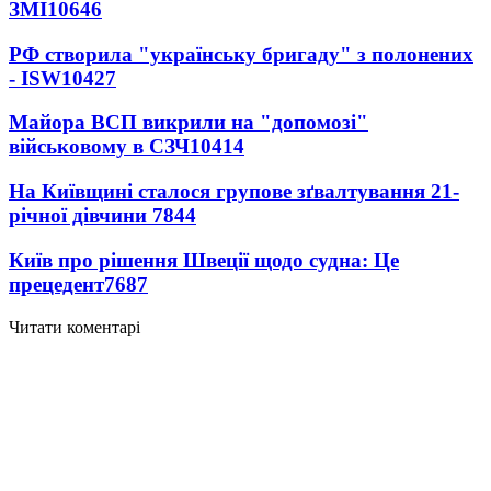
ЗМІ
10646
РФ створила "українську бригаду" з полонених
- ISW
10427
Майора ВСП викрили на "допомозі"
військовому в СЗЧ
10414
На Київщині сталося групове зґвалтування 21-
річної дівчини
7844
Київ про рішення Швеції щодо судна: Це
прецедент
7687
Читати коментарі