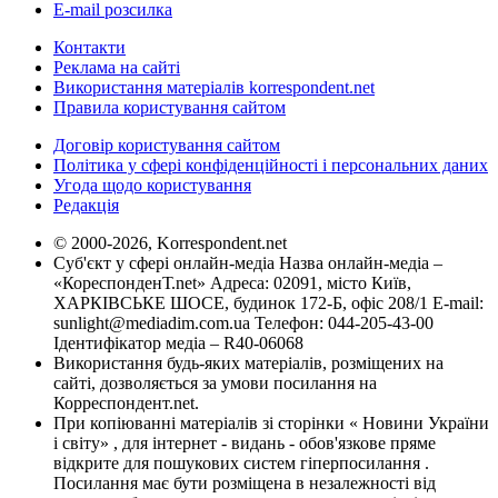
E-mail розсилка
Контакти
Реклама на сайті
Використання матеріалів korrespondent.net
Правила користування сайтом
Договір користування сайтом
Політика у сфері конфіденційності і персональних даних
Угода щодо користування
Редакція
© 2000-2026, Korrespondent.net
Суб'єкт у сфері онлайн-медіа Назва онлайн-медіа –
«КореспонденТ.net» Адреса: 02091, місто Київ,
ХАРКІВСЬКЕ ШОСЕ, будинок 172-Б, офіс 208/1 E-mail:
sunlight@mediadim.com.ua
Телефон: 044-205-43-00
Ідентифікатор медіа – R40-06068
Використання будь-яких матеріалів, розміщених на
сайті, дозволяється за умови посилання на
Корреспондент.net.
При копіюванні матеріалів зі сторінки « Новини України
і світу» , для інтернет - видань - обов'язкове пряме
відкрите для пошукових систем гіперпосилання .
Посилання має бути розміщена в незалежності від