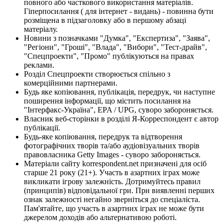
повного або часткового використання матеріалів.
Гіперпосилання ( для інтернет - видань) - повинна бути
розміщена в підзаголовку або в першому абзаці
матеріалу.
Новини з позначками "Думка", "Експертиза", "Заява",
"Регіони", "Гроші", "Влада", "Вибори", "Тест-драйв",
"Спецпроекти", "Промо" публікуються на правах
реклами.
Розділ Спецпроекти створюється спільно з
комерційними партнерами.
Будь яке копіювання, публікація, передрук, чи наступне
поширення інформації, що містить посилання на
"Інтерфакс-Україна", EPA / UPG, суворо забороняється.
Власник веб-сторінки в розділі Я-Корреспондент є автор
публікації.
Будь-яке копіювання, передрук та відтворення
фотографічних творів та/або аудіовізуальних творів
правовласника Getty Images - суворо забороняється.
Матеріали сайту korrespondent.net призначені для осіб
старше 21 року (21+). Участь в азартних іграх може
викликати ігрову залежність. Дотримуйтесь правил
(принципів) відповідальної гри. При виявленні перших
ознак залежності негайно зверніться до спеціаліста.
Пам'ятайте, що участь в азартних іграх не може бути
джерелом доходів або альтернативою роботі.