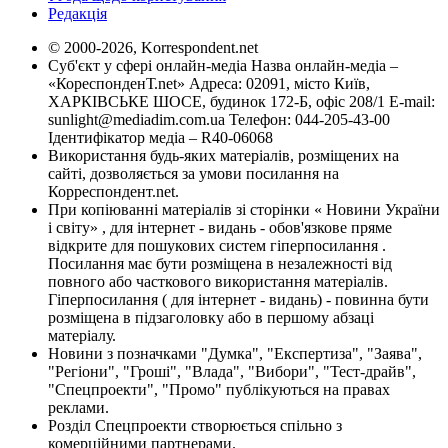
Редакція
© 2000-2026, Korrespondent.net
Суб'єкт у сфері онлайн-медіа Назва онлайн-медіа –
«КореспонденТ.net» Адреса: 02091, місто Київ,
ХАРКІВСЬКЕ ШОСЕ, будинок 172-Б, офіс 208/1 E-mail:
sunlight@mediadim.com.ua
Телефон: 044-205-43-00
Ідентифікатор медіа – R40-06068
Використання будь-яких матеріалів, розміщених на
сайті, дозволяється за умови посилання на
Корреспондент.net.
При копіюванні матеріалів зі сторінки « Новини України
і світу» , для інтернет - видань - обов'язкове пряме
відкрите для пошукових систем гіперпосилання .
Посилання має бути розміщена в незалежності від
повного або часткового використання матеріалів.
Гіперпосилання ( для інтернет - видань) - повинна бути
розміщена в підзаголовку або в першому абзаці
матеріалу.
Новини з позначками "Думка", "Експертиза", "Заява",
"Регіони", "Гроші", "Влада", "Вибори", "Тест-драйв",
"Спецпроекти", "Промо" публікуються на правах
реклами.
Розділ Спецпроекти створюється спільно з
комерційними партнерами.