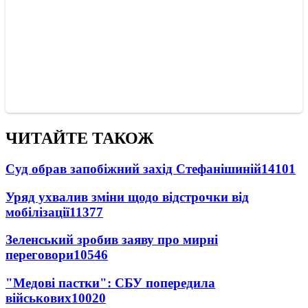
ЧИТАЙТЕ ТАКОЖ
Суд обрав запобіжний захід Стефанішиній
14101
Уряд ухвалив зміни щодо відстрочки від
мобілізації
11377
Зеленський зробив заяву про мирні
переговори
10546
"Медові пастки": СБУ попередила
військових
10020