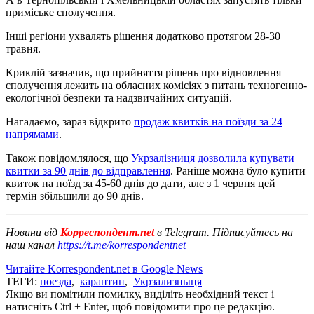
приміське сполучення.
Інші регіони ухвалять рішення додатково протягом 28-30
травня.
Криклій зазначив, що прийняття рішень про відновлення
сполучення лежить на обласних комісіях з питань техногенно-
екологічної безпеки та надзвичайних ситуацій.
Нагадаємо, зараз відкрито
продаж квитків на поїзди за 24
напрямами
.
Також повідомлялося, що
Укрзалізниця дозволила купувати
квитки за 90 днів до відправлення
. Раніше можна було купити
квиток на поїзд за 45-60 днів до дати, але з 1 червня цей
термін збільшили до 90 днів.
Новини від
Корреспондент.net
в Telegram. Підписуйтесь на
наш канал
https://t.me/korrespondentnet
Читайте Korrespondent.net в Google News
ТЕГИ:
поезда
,
карантин
,
Укрзализныця
Якщо ви помітили помилку, виділіть необхідний текст і
натисніть Ctrl + Enter, щоб повідомити про це редакцію.