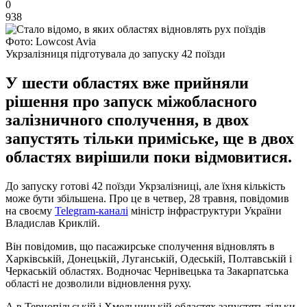
0
938
Фото: Lowcost Avia
Укрзалізниця підготувала до запуску 42 поїзди
У шести областях вже прийняли
рішення про запуск міжобласного
залізничного сполучення, в двох
запустять тільки приміське, ще в двох
областях вирішили поки відмовитися.
До запуску готові 42 поїзди Укрзалізниці, але їхня кількість
може бути збільшена. Про це в четвер, 28 травня, повідомив
на своєму
Telegram-каналі
міністр інфраструктури України
Владислав Криклій.
Він повідомив, що пасажирське сполучення відновлять в
Харківській, Донецькій, Луганській, Одеській, Полтавській і
Черкаській областях. Водночас Чернівецька та Закарпатська
області не дозволили відновлення руху.
А в Тернопільській і Хмельницькій областях запустять тільки