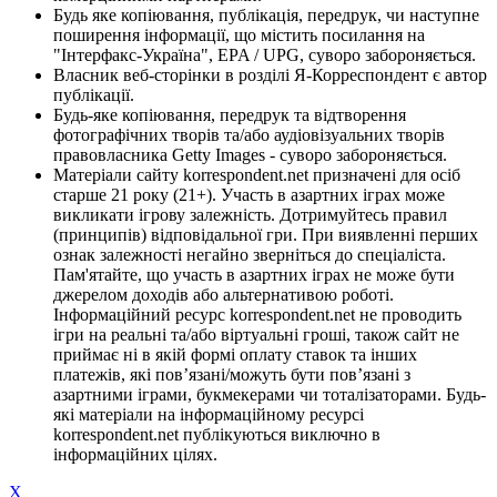
Будь яке копіювання, публікація, передрук, чи наступне
поширення інформації, що містить посилання на
"Інтерфакс-Україна", EPA / UPG, суворо забороняється.
Власник веб-сторінки в розділі Я-Корреспондент є автор
публікації.
Будь-яке копіювання, передрук та відтворення
фотографічних творів та/або аудіовізуальних творів
правовласника Getty Images - суворо забороняється.
Матеріали сайту korrespondent.net призначені для осіб
старше 21 року (21+). Участь в азартних іграх може
викликати ігрову залежність. Дотримуйтесь правил
(принципів) відповідальної гри. При виявленні перших
ознак залежності негайно зверніться до спеціаліста.
Пам'ятайте, що участь в азартних іграх не може бути
джерелом доходів або альтернативою роботі.
Інформаційний ресурс korrespondent.net не проводить
ігри на реальні та/або віртуальні гроші, також сайт не
приймає ні в якій формі оплату ставок та інших
платежів, які пов’язані/можуть бути пов’язані з
азартними іграми, букмекерами чи тоталізаторами. Будь-
які матеріали на інформаційному ресурсі
korrespondent.net публікуються виключно в
інформаційних цілях.
X