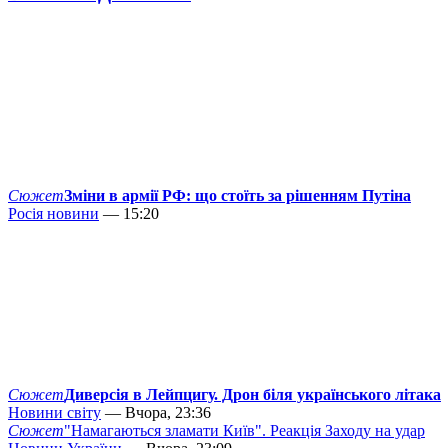
Сюжет
Зміни в армії РФ: що стоїть за рішенням Путіна
Росія новини
— 15:20
Сюжет
Диверсія в Лейпцигу. Дрон біля українського літака
Новини світу
— Вчора, 23:36
Сюжет
"Намагаються зламати Київ". Реакція Заходу на удар