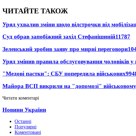
ЧИТАЙТЕ ТАКОЖ
Уряд ухвалив зміни щодо відстрочки від мобілізац
Суд обрав запобіжний захід Стефанішиній
11787
Зеленський зробив заяву про мирні переговори
10
Уряд змінив правила обслуговування чоловіків у
"Медові пастки": СБУ попередила військових
994
Майора ВСП викрили на "допомозі" військовому
Читати коментарі
Новини України
Останні
Популярні
Коментовані