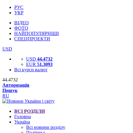
РУС
УКР
ВІДЕО
ФОТО
НАЙПОПУЛЯРНІШІ
СПЕЦПРОЕКТИ
USD
USD
44.4732
EUR
51.3093
Всі курси валют
44.4732
Авторизація
Пошук
RU
ВСІ РОЗДІЛИ
Головна
Україна
Всі новини розділу
Політика