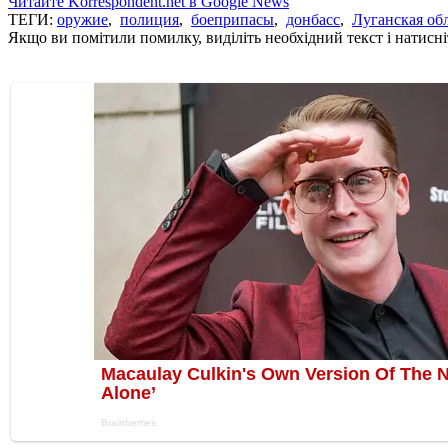
Читайте Korrespondent.net в Google News
ТЕГИ:
оружие
,
полиция
,
боеприпасы
,
донбасс
,
Луганская об
Якщо ви помітили помилку, виділіть необхідний текст і натисніт