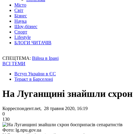
Місто
Світ
Бізнес
Наука
Шоу-бізнес
Спорт
Lifestyle
БЛОГИ ЧИТАЧІВ
СПЕЦТЕМА:
Війна в Ірані
ВСІ ТЕМИ
Вступ України в ЄС
Теракт в Барселоні
На Луганщині знайшли схрон 
Корреспондент.net, 28 травня 2020, 16:19
0
130
Фото: lg.npu.gov.ua