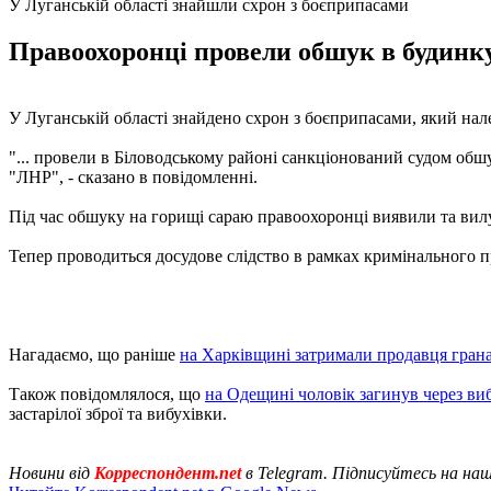
У Луганській області знайшли схрон з боєприпасами
Правоохоронці провели обшук в будинку
У Луганській області знайдено схрон з боєприпасами, який нал
"... провели в Біловодському районі санкціонований судом обш
"ЛНР", - сказано в повідомленні.
Під час обшуку на горищі сараю правоохоронці виявили та вилу
Тепер проводиться досудове слідство в рамках кримінального 
Нагадаємо, що раніше
на Харківщині затримали продавця гран
Також повідомлялося, що
на Одещині чоловік загинув через виб
застарілої зброї та вибухівки.
Новини від
Корреспондент.net
в Telegram. Підписуйтесь на на