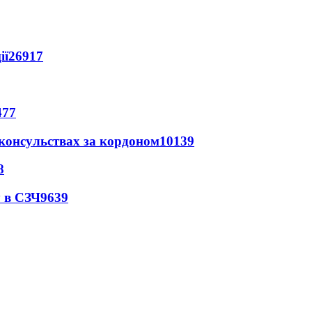
ії
26917
477
 консульствах за кордоном
10139
8
 в СЗЧ
9639