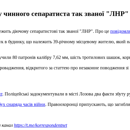
 чинного сепаратиста так званої "ЛНР" 
ежить діючому сепаратистові так званої "ЛНР". Про це
повідомл
ук в будинку, що належить 39-річному місцевому жителю, який на
чили 80 патронів калібру 7,62 мм, шість тротилових шашок, кор
провадження, відкритого за статтею про незаконне поводження 
ат
. Поліцейські задокументували в місті Лозова два факти збуту р
ух снаряда часів війни
. Правоохоронці припускають, що загибли
ш канал
https://t.me/korrespondentnet