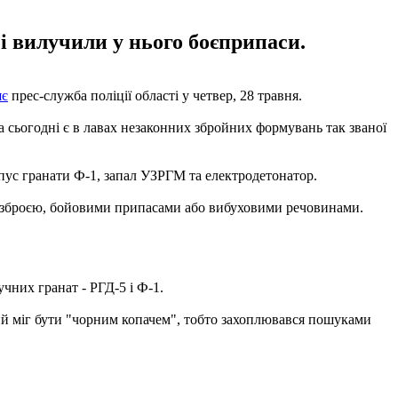
і вилучили у нього боєприпаси.
яє
прес-служба поліції області у четвер, 28 травня.
 сьогодні є в лавах незаконних збройних формувань так званої
пус гранати Ф-1, запал УЗРГМ та електродетонатор.
зі зброєю, бойовими припасами або вибуховими речовинами.
учних гранат - РГД-5 і Ф-1.
й міг бути "чорним копачем", тобто захоплювався пошуками