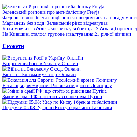
Зеленський розповів про антибалістику Freyja
Федоров відповів, чи сподівається повернутися на посаду міні
Марганець без води: Зеленський різко відреагував
Коли мовчить зв'язок - мовчить уся бригада. Зв'язківці просять
На Київщині сталося групове зґвалтування 21-річної дівчини
Сюжети
Вторгнення Росії в Україну. Онлайн
Війна на Близькому Сході. Онлайн
Ескалація для Європи. Російський дрон в Лейпцигу
Зміни в армії РФ: що стоїть за рішенням Путіна
Підсумки 05.08: Удар по Києву і брак антибалістики