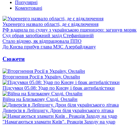
Популярні
Коментовані
Укренерго назвало області, де є відключення
РФ вдарила по судну з українською пшеницею: загинув моряк
Суд обрав запобіжний захід Стефанішиній
Стало відомо, як відпрацювала ППО
До Києва прибув глава МЗС Азербайджану
Сюжети
Вторгнення Росії в Україну. Онлайн
Підсумки 05.08: Удар по Києву і брак антибалістики
Війна на Близькому Сході. Онлайн
Диверсія в Лейпцигу. Дрон біля українського літака
"Намагаються зламати Київ". Реакція Заходу на удар