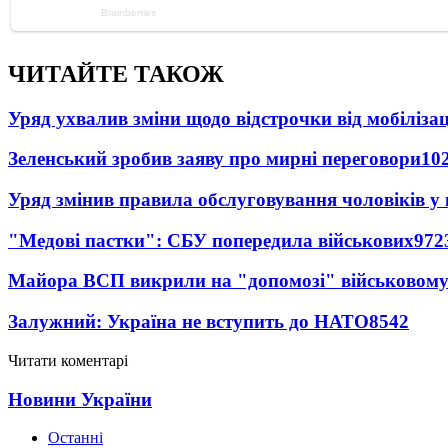
ЧИТАЙТЕ ТАКОЖ
Уряд ухвалив зміни щодо відстрочки від мобілізац
Зеленський зробив заяву про мирні переговори
10
Уряд змінив правила обслуговування чоловіків у
"Медові пастки": СБУ попередила військових
972
Майора ВСП викрили на "допомозі" військовому
Залужний: Україна не вступить до НАТО
8542
Читати коментарі
Новини України
Останні