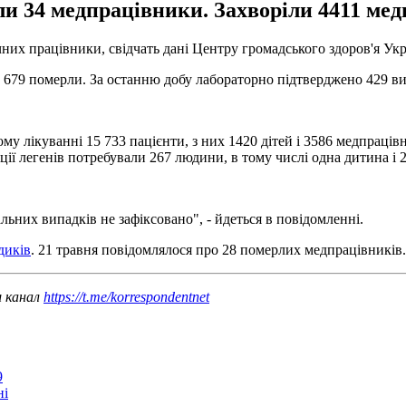
ли 34 медпрацівники. Захворіли 4411 мед
чних працівники, свідчать дані Центру громадського здоров'я Укр
679 померли. За останню добу лабораторно підтверджено 429 вип
у лікуванні 15 733 пацієнти, з них 1420 дітей і 3586 медпрацівни
ії легенів потребували 267 людини, в тому числі одна дитина і 
ьних випадків не зафіксовано", - йдеться в повідомленні.
диків
. 21 травня повідомлялося про 28 померлих медпрацівників.
ш канал
https://t.me/korrespondentnet
9
ні