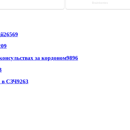
ії
26569
209
 консульствах за кордоном
9896
3
 в СЗЧ
9263