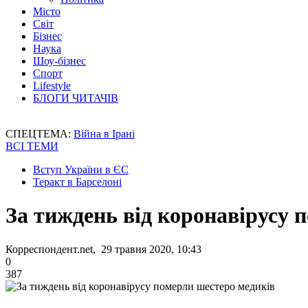
Місто
Світ
Бізнес
Наука
Шоу-бізнес
Спорт
Lifestyle
БЛОГИ ЧИТАЧІВ
СПЕЦТЕМА:
Війна в Ірані
ВСІ ТЕМИ
Вступ України в ЄС
Теракт в Барселоні
За тиждень від коронавірусу 
Корреспондент.net, 29 травня 2020, 10:43
0
387