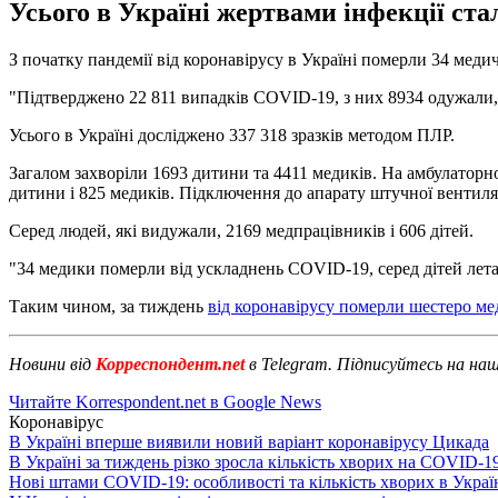
Усього в Україні жертвами інфекції ста
З початку пандемії від коронавірусу в Україні померли 34 меди
"Підтверджено 22 811 випадків COVID-19, з них 8934 одужали, 
Усього в Україні досліджено 337 318 зразків методом ПЛР.
Загалом захворіли 1693 дитини та 4411 медиків. На амбулаторном
дитини і 825 медиків. Підключення до апарату штучної вентиляц
Серед людей, які видужали, 2169 медпрацівників і 606 дітей.
"34 медики померли від ускладнень COVID-19, серед дітей летал
Таким чином, за тиждень
від коронавірусу померли шестеро ме
Новини від
Корреспондент.net
в Telegram. Підписуйтесь на на
Читайте Korrespondent.net в Google News
Коронавірус
В Україні вперше виявили новий варіант коронавірусу Цикада
В Україні за тиждень різко зросла кількість хворих на COVID-1
Нові штами COVID-19: особливості та кількість хворих в Украї