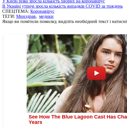
У Києві різко зросла кількість хворих на коронавірус
В Україні утричі зросла кількість випадків COVID за тиждень
СПЕЦТЕМА:
Коронавірус
ТЕГИ:
Минздрав
,
медики
Якщо ви помітили помилку, виділіть необхідний текст і натисніт