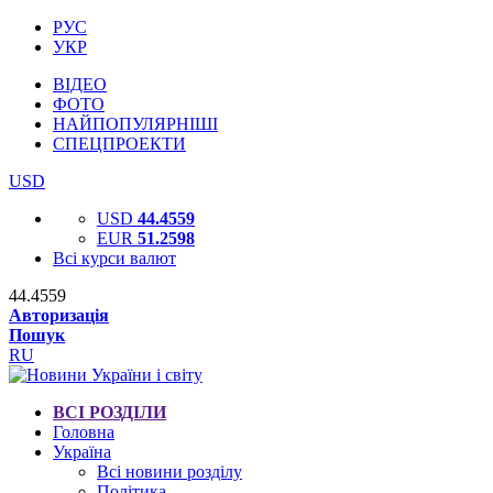
РУС
УКР
ВІДЕО
ФОТО
НАЙПОПУЛЯРНІШІ
СПЕЦПРОЕКТИ
USD
USD
44.4559
EUR
51.2598
Всі курси валют
44.4559
Авторизація
Пошук
RU
ВСІ РОЗДІЛИ
Головна
Україна
Всі новини розділу
Політика