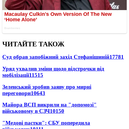
ЧИТАЙТЕ ТАКОЖ
Суд обрав запобіжний захід Стефанішиній
17781
Уряд ухвалив зміни щодо відстрочки від
мобілізації
11515
Зеленський зробив заяву про мирні
переговори
10643
Майора ВСП викрили на "допомозі"
військовому в СЗЧ
10150
"Медові пастки": СБУ попередила