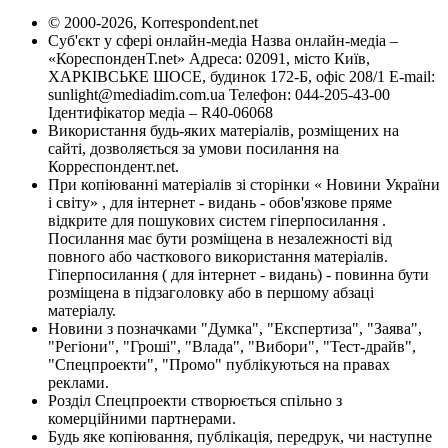
© 2000-2026, Korrespondent.net
Суб'єкт у сфері онлайн-медіа Назва онлайн-медіа –
«КореспонденТ.net» Адреса: 02091, місто Київ,
ХАРКІВСЬКЕ ШОСЕ, будинок 172-Б, офіс 208/1 E-mail:
sunlight@mediadim.com.ua
Телефон: 044-205-43-00
Ідентифікатор медіа – R40-06068
Використання будь-яких матеріалів, розміщених на
сайті, дозволяється за умови посилання на
Корреспондент.net.
При копіюванні матеріалів зі сторінки « Новини України
і світу» , для інтернет - видань - обов'язкове пряме
відкрите для пошукових систем гіперпосилання .
Посилання має бути розміщена в незалежності від
повного або часткового використання матеріалів.
Гіперпосилання ( для інтернет - видань) - повинна бути
розміщена в підзаголовку або в першому абзаці
матеріалу.
Новини з позначками "Думка", "Експертиза", "Заява",
"Регіони", "Гроші", "Влада", "Вибори", "Тест-драйв",
"Спецпроекти", "Промо" публікуються на правах
реклами.
Розділ Спецпроекти створюється спільно з
комерційними партнерами.
Будь яке копіювання, публікація, передрук, чи наступне