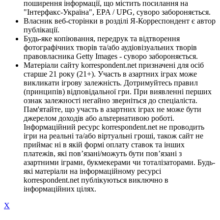
поширення інформації, що містить посилання на
"Інтерфакс-Україна", EPA / UPG, суворо забороняється.
Власник веб-сторінки в розділі Я-Корреспондент є автор
публікації.
Будь-яке копіювання, передрук та відтворення
фотографічних творів та/або аудіовізуальних творів
правовласника Getty Images - суворо забороняється.
Матеріали сайту korrespondent.net призначені для осіб
старше 21 року (21+). Участь в азартних іграх може
викликати ігрову залежність. Дотримуйтесь правил
(принципів) відповідальної гри. При виявленні перших
ознак залежності негайно зверніться до спеціаліста.
Пам'ятайте, що участь в азартних іграх не може бути
джерелом доходів або альтернативою роботі.
Інформаційний ресурс korrespondent.net не проводить
ігри на реальні та/або віртуальні гроші, також сайт не
приймає ні в якій формі оплату ставок та інших
платежів, які пов’язані/можуть бути пов’язані з
азартними іграми, букмекерами чи тоталізаторами. Будь-
які матеріали на інформаційному ресурсі
korrespondent.net публікуються виключно в
інформаційних цілях.
X