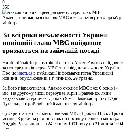
0
356
Аваков залишається главою МВС вже за четвертого прем'єр-
міністра
За всі роки незалежності України
нинішній глава МВС найдовше
тримається на займаній посаді.
Нинішній міністр внутрішніх справ Арсен Аваков найдовше
за попередників керує МВС за період незалежності України.
Про це
йдеться
в публікації інформагентства Українські
новини, опублікованій в п'ятницю, 29 травня.
За його підрахунками, Аваков очолює МВС вже 6 років і 4
міс. На другому місці перебуває Юрій Кравченко, який
керував міністерством 5 років і 9 міс. Замикає трійку Юрій
Луценко, котрий двічі обіймав посаду міністра.
Сумарно за цей час він очолював МВС 3 роки і 11 міс. Трохи
менше, 3 роки, керівний стаж на посаді у першого міністра
Андрія Василишина: з 24 серпня 1991 року по 21 липня 1994
року.