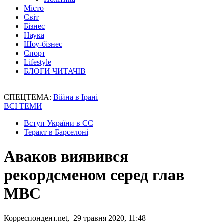
Місто
Світ
Бізнес
Наука
Шоу-бізнес
Спорт
Lifestyle
БЛОГИ ЧИТАЧІВ
СПЕЦТЕМА:
Війна в Ірані
ВСІ ТЕМИ
Вступ України в ЄС
Теракт в Барселоні
Аваков виявився
рекордсменом серед глав
МВС
Корреспондент.net, 29 травня 2020, 11:48