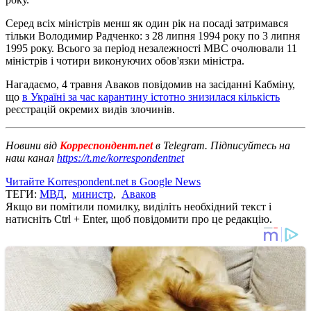
Серед всіх міністрів менш як один рік на посаді затримався
тільки Володимир Радченко: з 28 липня 1994 року по 3 липня
1995 року. Всього за період незалежності МВС очолювали 11
міністрів і чотири виконуючих обов'язки міністра.
Нагадаємо, 4 травня Аваков повідомив на засіданні Кабміну,
що
в Україні за час карантину істотно знизилася кількість
реєстрацій окремих видів злочинів.
Новини від
Корреспондент.net
в Telegram. Підписуйтесь на
наш канал
https://t.me/korrespondentnet
Читайте Korrespondent.net в Google News
ТЕГИ:
МВД
,
министр
,
Аваков
Якщо ви помітили помилку, виділіть необхідний текст і
натисніть Ctrl + Enter, щоб повідомити про це редакцію.