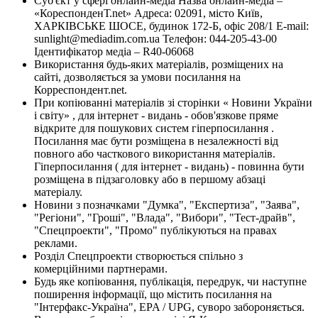
Суб'єкт у сфері онлайн-медіа Назва онлайн-медіа –
«КореспонденТ.net» Адреса: 02091, місто Київ,
ХАРКІВСЬКЕ ШОСЕ, будинок 172-Б, офіс 208/1 E-mail:
sunlight@mediadim.com.ua
Телефон: 044-205-43-00
Ідентифікатор медіа – R40-06068
Використання будь-яких матеріалів, розміщених на
сайті, дозволяється за умови посилання на
Корреспондент.net.
При копіюванні матеріалів зі сторінки « Новини України
і світу» , для інтернет - видань - обов'язкове пряме
відкрите для пошукових систем гіперпосилання .
Посилання має бути розміщена в незалежності від
повного або часткового використання матеріалів.
Гіперпосилання ( для інтернет - видань) - повинна бути
розміщена в підзаголовку або в першому абзаці
матеріалу.
Новини з позначками "Думка", "Експертиза", "Заява",
"Регіони", "Гроші", "Влада", "Вибори", "Тест-драйв",
"Спецпроекти", "Промо" публікуються на правах
реклами.
Розділ Спецпроекти створюється спільно з
комерційними партнерами.
Будь яке копіювання, публікація, передрук, чи наступне
поширення інформації, що містить посилання на
"Інтерфакс-Україна", EPA / UPG, суворо забороняється.