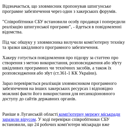
Відзначається, що зловмисник пропонував шпигунське
програмне забезпечення через один з хакерських форумів.
"Співробітники СБУ встановили особу продавця і попередили
реалізацію шпигунської програми", - йдеться в повідомленні
відомства.
Під час обшуку у зловмисника вилучили комп'ютерну техніку
та зразки шкідливого програмного забезпечення.
Хакеру готується повідомлення про підозру за статтею про
створення з метою використання, розповсюдження або збуту
шкідливих програмних чи технічних засобів, а також їх
розповсюдження або збут (ст.361-1 КК України).
Зараз перевіряється реалізація зловмисником програмного
забезпечення на інших хакерських ресурсах і відповідно
можливі факти його використання для несанкціоновного
доступу до сайтів державних органів.
Раніше в Луганській області
комп'ютерну мережу міськради
заразили вірусом
. У ході перевірки співробітники СБУ
встановили, що 24 робочих комп'ютери міськради вже