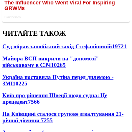
ЧИТАЙТЕ ТАКОЖ
Суд обрав запобіжний захід Стефанішиній
19721
Майора ВСП викрили на "допомозі"
військовому в СЗЧ
10265
Україна поставила Путіна перед дилемою -
ЗМІ
10225
Київ про рішення Швеції щодо судна: Це
прецедент
7566
На Київщині сталося групове зґвалтування 21-
річної дівчини
7255