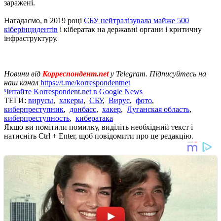
заражені.
Нагадаємо, в 2019 році
СБУ нейтралізувала майже 500
кіберінцидентів
і кібератак на державні органи і критичну
інфраструктуру.
Новини від
Корреспондент.net
у Telegram. Підписуйтесь на
наш канал
https://t.me/korrespondentnet
Читайте Korrespondent.net в Google News
ТЕГИ:
вирусы
,
хакеры
,
СБУ
,
Вирус
,
фото
,
киберпреступник
,
донбасс
,
хакер
,
Луганская область
,
киберпреступность
,
кибератака
Якщо ви помітили помилку, виділіть необхідний текст і
натисніть Ctrl + Enter, щоб повідомити про це редакцію.