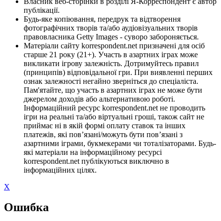
Власник веб-сторінки в розділі Я-Корреспондент є автор
публікації.
Будь-яке копіювання, передрук та відтворення
фотографічних творів та/або аудіовізуальних творів
правовласника Getty Images - суворо забороняється.
Матеріали сайту korrespondent.net призначені для осіб
старше 21 року (21+). Участь в азартних іграх може
викликати ігрову залежність. Дотримуйтесь правил
(принципів) відповідальної гри. При виявленні перших
ознак залежності негайно зверніться до спеціаліста.
Пам'ятайте, що участь в азартних іграх не може бути
джерелом доходів або альтернативою роботі.
Інформаційний ресурс korrespondent.net не проводить
ігри на реальні та/або віртуальні гроші, також сайт не
приймає ні в якій формі оплату ставок та інших
платежів, які пов’язані/можуть бути пов’язані з
азартними іграми, букмекерами чи тоталізаторами. Будь-
які матеріали на інформаційному ресурсі
korrespondent.net публікуються виключно в
інформаційних цілях.
X
Ошибка