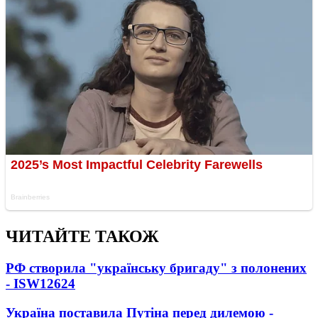
ЧИТАЙТЕ ТАКОЖ
РФ створила "українську бригаду" з полонених
- ISW
12624
Україна поставила Путіна перед дилемою -