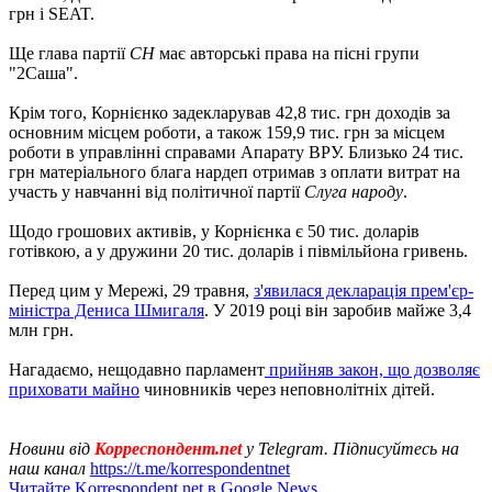
грн і SEAT.
Ще глава партії
СН
має авторські права на пісні групи
"2Саша".
Крім того, Корнієнко задекларував 42,8 тис. грн доходів за
основним місцем роботи, а також 159,9 тис. грн за місцем
роботи в управлінні справами Апарату ВРУ. Близько 24 тис.
грн матеріального блага нардеп отримав з оплати витрат на
участь у навчанні від політичної партії
Слуга народу
.
Щодо грошових активів, у Корнієнка є 50 тис. доларів
готівкою, а у дружини 20 тис. доларів і півмільйона гривень.
Перед цим у Мережі, 29 травня,
з'явилася декларація прем'єр-
міністра Дениса Шмигаля
. У 2019 році він заробив майже 3,4
млн грн.
Нагадаємо, нещодавно парламент
прийняв закон, що дозволяє
приховати майно
чиновників через неповнолітніх дітей.
Новини від
Корреспондент.net
у Telegram. Підписуйтесь на
наш канал
https://t.me/korrespondentnet
Читайте Korrespondent.net в Google News