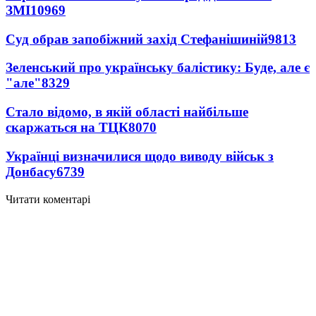
ЗМІ
10969
Суд обрав запобіжний захід Стефанішиній
9813
Зеленський про українську балістику: Буде, але є
"але"
8329
Стало відомо, в якій області найбільше
скаржаться на ТЦК
8070
Українці визначилися щодо виводу військ з
Донбасу
6739
Читати коментарі