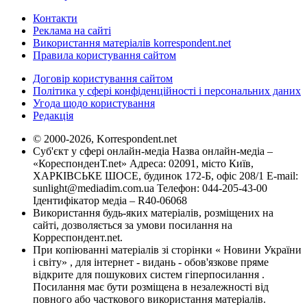
Контакти
Реклама на сайті
Використання матеріалів korrespondent.net
Правила користування сайтом
Договір користування сайтом
Політика у сфері конфіденційності і персональних даних
Угода щодо користування
Редакція
© 2000-2026, Korrespondent.net
Суб'єкт у сфері онлайн-медіа Назва онлайн-медіа –
«КореспонденТ.net» Адреса: 02091, місто Київ,
ХАРКІВСЬКЕ ШОСЕ, будинок 172-Б, офіс 208/1 E-mail:
sunlight@mediadim.com.ua
Телефон: 044-205-43-00
Ідентифікатор медіа – R40-06068
Використання будь-яких матеріалів, розміщених на
сайті, дозволяється за умови посилання на
Корреспондент.net.
При копіюванні матеріалів зі сторінки « Новини України
і світу» , для інтернет - видань - обов'язкове пряме
відкрите для пошукових систем гіперпосилання .
Посилання має бути розміщена в незалежності від
повного або часткового використання матеріалів.