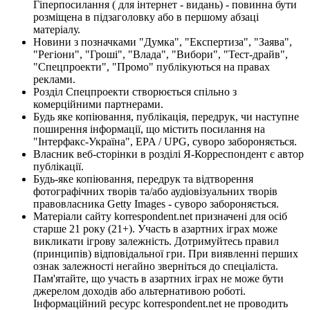
Гіперпосилання ( для інтернет - видань) - повинна бути
розміщена в підзаголовку або в першому абзаці
матеріалу.
Новини з позначками "Думка", "Експертиза", "Заява",
"Регіони", "Гроші", "Влада", "Вибори", "Тест-драйв",
"Спецпроекти", "Промо" публікуються на правах
реклами.
Розділ Спецпроекти створюється спільно з
комерційними партнерами.
Будь яке копіювання, публікація, передрук, чи наступне
поширення інформації, що містить посилання на
"Інтерфакс-Україна", EPA / UPG, суворо забороняється.
Власник веб-сторінки в розділі Я-Корреспондент є автор
публікації.
Будь-яке копіювання, передрук та відтворення
фотографічних творів та/або аудіовізуальних творів
правовласника Getty Images - суворо забороняється.
Матеріали сайту korrespondent.net призначені для осіб
старше 21 року (21+). Участь в азартних іграх може
викликати ігрову залежність. Дотримуйтесь правил
(принципів) відповідальної гри. При виявленні перших
ознак залежності негайно зверніться до спеціаліста.
Пам'ятайте, що участь в азартних іграх не може бути
джерелом доходів або альтернативою роботі.
Інформаційний ресурс korrespondent.net не проводить