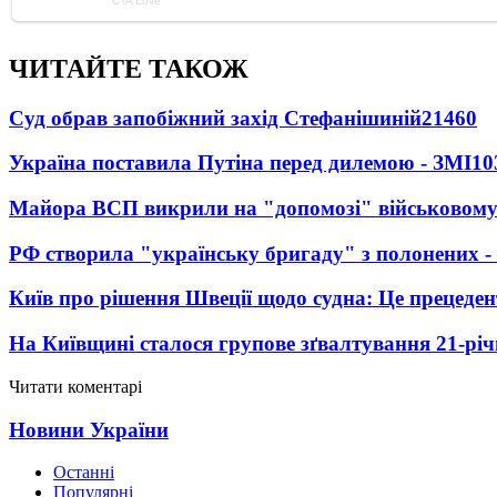
ЧИТАЙТЕ ТАКОЖ
Суд обрав запобіжний захід Стефанішиній
21460
Україна поставила Путіна перед дилемою - ЗМІ
10
Майора ВСП викрили на "допомозі" військовому
РФ створила "українську бригаду" з полонених -
Київ про рішення Швеції щодо судна: Це прецеден
На Київщині сталося групове зґвалтування 21-річ
Читати коментарі
Новини України
Останні
Популярні