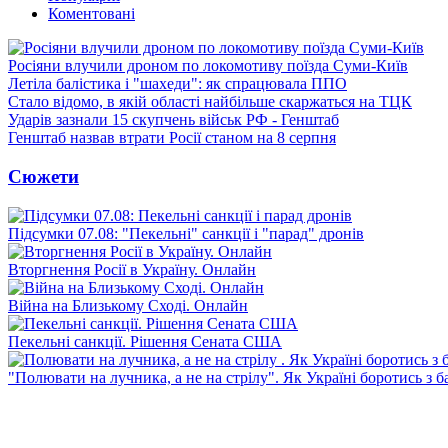
Коментовані
Росіяни влучили дроном по локомотиву поїзда Суми-Київ
Летіла балістика і "шахеди": як спрацювала ППО
Стало відомо, в якій області найбільше скаржаться на ТЦК
Ударів зазнали 15 скупчень військ РФ - Генштаб
Генштаб назвав втрати Росії станом на 8 серпня
Сюжети
Підсумки 07.08: "Пекельні" санкції і "парад" дронів
Вторгнення Росії в Україну. Онлайн
Війна на Близькому Сході. Онлайн
Пекельні санкції. Рішення Сената США
"Полювати на лучника, а не на стрілу". Як Україні боротись з 