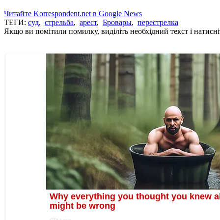
Читайте Korrespondent.net в Google News
ТЕГИ:
суд
,
стрельба
,
арест
,
Бровары
,
перестрелка
Якщо ви помітили помилку, виділіть необхідний текст і натисніт