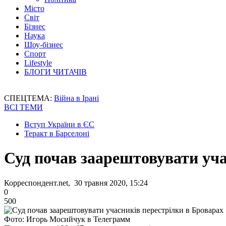
Місто
Світ
Бізнес
Наука
Шоу-бізнес
Спорт
Lifestyle
БЛОГИ ЧИТАЧІВ
СПЕЦТЕМА:
Війна в Ірані
ВСІ ТЕМИ
Вступ України в ЄС
Теракт в Барселоні
Суд почав заарештовувати уча
Корреспондент.net, 30 травня 2020, 15:24
0
500
Фото: Игорь Мосийчук в Телеграмм