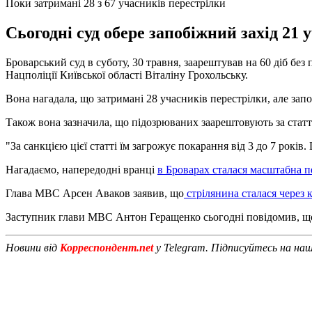
Поки затримані 28 з 67 учасників перестрілки
Сьогодні суд обере запобіжний захід 21
Броварський суд в суботу, 30 травня, заарештував на 60 діб бе
Нацполіції Київської області Віталіну Грохольську.
Вона нагадала, що затримані 28 учасників перестрілки, але запо
Також вона зазначила, що підозрюваних заарештовують за статте
"За санкцією цієї статті їм загрожує покарання від 3 до 7 років
Нагадаємо, напередодні вранці
в Броварах сталася масштабна п
Глава МВС Арсен Аваков заявив, що
стрілянина сталася через 
Заступник глави МВС Антон Геращенко сьогодні повідомив, що
Новини від
Корреспондент.net
у Telegram. Підписуйтесь на на