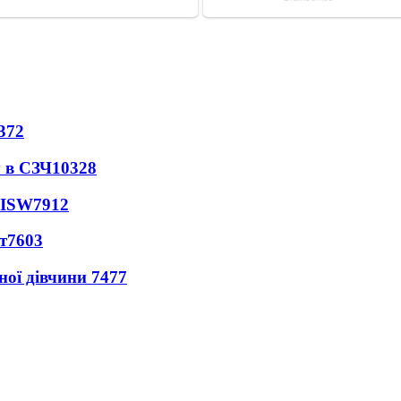
372
 в СЗЧ
10328
 ISW
7912
т
7603
ної дівчини
7477