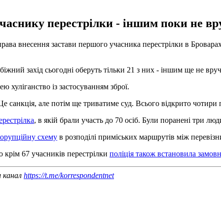
 учаснику перестрілки - іншим поки не вр
з права внесення застави першого учасника перестрілки в Бровара
біжний захід сьогодні оберуть тільки 21 з них - іншим ще не вруч
ю хуліганство із застосуванням зброї.
. Це санкція, але потім ще триватиме суд. Всього відкрито чотири
ерестрілка
, в якій брали участь до 70 осіб. Були поранені три лю
корупційну схему
в розподілі приміських маршрутів між перевізни
 крім 67 учасників перестрілки
поліція також встановила замов
ш канал
https://t.me/korrespondentnet