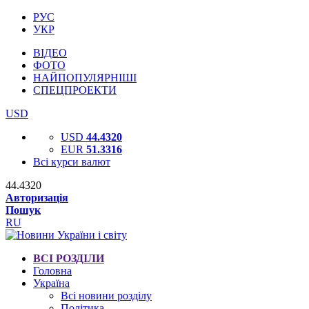
РУС
УКР
ВІДЕО
ФОТО
НАЙПОПУЛЯРНІШІ
СПЕЦПРОЕКТИ
USD
USD
44.4320
EUR
51.3316
Всі курси валют
44.4320
Авторизація
Пошук
RU
ВСІ РОЗДІЛИ
Головна
Україна
Всі новини розділу
Політика