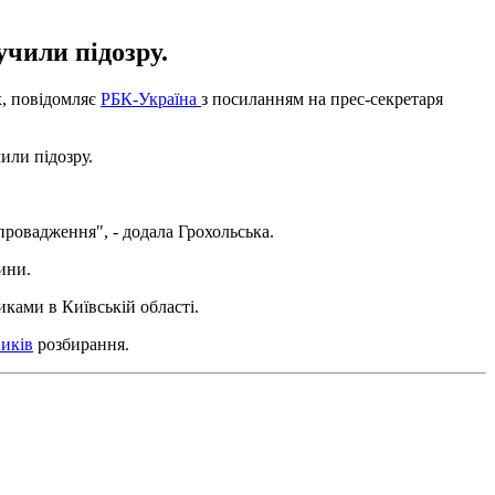
учили підозру.
х, повідомляє
РБК-Україна
з посиланням на прес-секретаря
или підозру.
 провадження", - додала Грохольська.
дини.
ками в Київській області.
ників
розбирання.