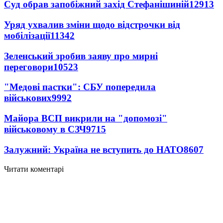
Суд обрав запобіжний захід Стефанішиній
12913
Уряд ухвалив зміни щодо відстрочки від
мобілізації
11342
Зеленський зробив заяву про мирні
переговори
10523
"Медові пастки": СБУ попередила
військових
9992
Майора ВСП викрили на "допомозі"
військовому в СЗЧ
9715
Залужний: Україна не вступить до НАТО
8607
Читати коментарі