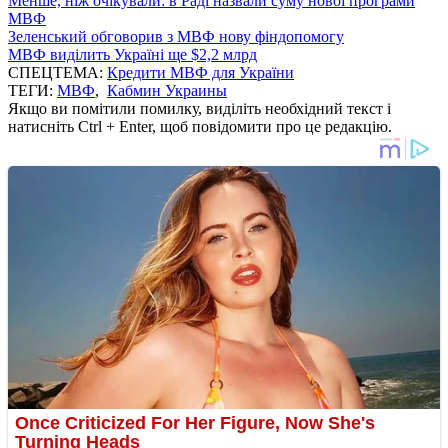
Менше, ніж очікували: в Раді назвали суму нової програми
МВФ
Зеленський обговорив з МВФ нову фіндопомогу
МВФ виділить Україні ще $2,2 млрд
СПЕЦТЕМА:
Кредити МВФ для України
ТЕГИ:
МВФ
,
Кабмин Украины
Якщо ви помітили помилку, виділіть необхідний текст і
натисніть Ctrl + Enter, щоб повідомити про це редакцію.