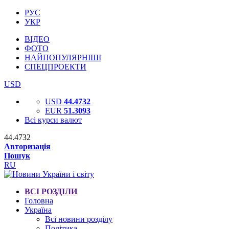
РУС
УКР
ВІДЕО
ФОТО
НАЙПОПУЛЯРНІШІ
СПЕЦПРОЕКТИ
USD
USD
44.4732
EUR
51.3093
Всі курси валют
44.4732
Авторизація
Пошук
RU
ВСІ РОЗДІЛИ
Головна
Україна
Всі новини розділу
Політика