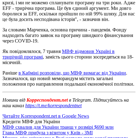
кризі, і ми не можемо спланувати програму на три роки. Адже
EFF - трирічна програма. Це був єдиний аргумент. Ми довго
боролися за EFF, оскільки пройшли по ній 99% шляху. Для нас
це була досить несподівана історія", - зазначив він.
За словами Марченка, основна причина - пандемія. Фонду
надходить багато заявок на програму швидкого фінансування
через COVID-19.
Як повідомлялося, 7 травня
МВФ відмовив Україні в
трирічній програмі
, замість цього сторони зосередяться на 18-
місячній.
Раніше
в Кабміні розповіли, що МВФ вимагає від України
.
Зазначалося, що новий меморандум містить загальні
положення про направлення подальшої економічної політики.
Новини від
Корреспондент.net
в Telegram. Підписуйтесь на
наш канал
https://t.me/korrespondentnet
Читайте Korrespondent.net в Google News
Кредити МВФ для України
МВФ схвалив для України транш у розмірі $690 млн
Глава МВФ прибула з візитом у Київ - ЗМІ