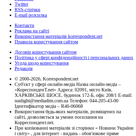
Twitter
RSS-стрічки
E-mail розсилка
Контакти
Реклама на сайті
Використання матеріалів korrespondent.net
Правила користування сайтом
Договір користування сайтом
Політика у сфері конфіденційності і персональних даних
Угода щодо користування
Редакція
© 2000-2026, Korrespondent.net
Суб'єкт у сфері онлайн-медіа Назва онлайн-медіа –
«КореспонденТ.net» Адреса: 02091, місто Київ,
ХАРКІВСЬКЕ ШОСЕ, будинок 172-Б, офіс 208/1 E-mail:
sunlight@mediadim.com.ua
Телефон: 044-205-43-00
Ідентифікатор медіа – R40-06068
Використання будь-яких матеріалів, розміщених на
сайті, дозволяється за умови посилання на
Корреспондент.net.
При копіюванні матеріалів зі сторінки « Новини України
і світу» , для інтернет - видань - обов'язкове пряме