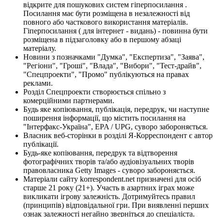
відкрите для пошукових систем гіперпосилання .
Посилання має бути розміщена в незалежності від
повного або часткового використання матеріалів.
Гіперпосилання ( для інтернет - видань) - повинна бути
розміщена в підзаголовку або в першому абзаці
матеріалу.
Новини з позначками "Думка", "Експертиза", "Заява",
"Регіони", "Гроші", "Влада", "Вибори", "Тест-драйв",
"Спецпроекти", "Промо" публікуються на правах
реклами.
Розділ Спецпроекти створюється спільно з
комерційними партнерами.
Будь яке копіювання, публікація, передрук, чи наступне
поширення інформації, що містить посилання на
"Інтерфакс-Україна", EPA / UPG, суворо забороняється.
Власник веб-сторінки в розділі Я-Корреспондент є автор
публікації.
Будь-яке копіювання, передрук та відтворення
фотографічних творів та/або аудіовізуальних творів
правовласника Getty Images - суворо забороняється.
Матеріали сайту korrespondent.net призначені для осіб
старше 21 року (21+). Участь в азартних іграх може
викликати ігрову залежність. Дотримуйтесь правил
(принципів) відповідальної гри. При виявленні перших
ознак залежності негайно зверніться до спеціаліста.