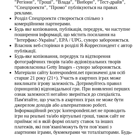
"Регіони", "Гроші", "Влада", "Вибори", "Тест-драйв",
"Спецпроекти", "Промо" публікуються на правах
реклами.
Розділ Спецпроекти створюється спільно з
комерційними партнерами.
Будь яке копіювання, публікація, передрук, чи наступне
поширення інформації, що містить посилання на
"Інтерфакс-Україна", EPA / UPG, суворо забороняється.
Власник веб-сторінки в розділі Я-Корреспондент є автор
публікації.
Будь-яке копіювання, передрук та відтворення
фотографічних творів та/або аудіовізуальних творів
правовласника Getty Images - суворо забороняється.
Матеріали сайту korrespondent.net призначені для осіб
старше 21 року (21+). Участь в азартних іграх може
викликати ігрову залежність. Дотримуйтесь правил
(принципів) відповідальної гри. При виявленні перших
ознак залежності негайно зверніться до спеціаліста.
Пам'ятайте, що участь в азартних іграх не може бути
джерелом доходів або альтернативою роботі.
Інформаційний ресурс korrespondent.net не проводить
ігри на реальні та/або віртуальні гроші, також сайт не
приймає ні в якій формі оплату ставок та інших
платежів, які пов’язані/можуть бути пов’язані з
азартними іграми, букмекерами чи тоталізаторами. Будь-