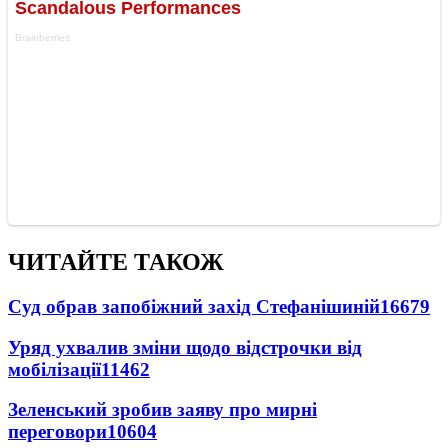
ЧИТАЙТЕ ТАКОЖ
Суд обрав запобіжний захід Стефанішиній
16679
Уряд ухвалив зміни щодо відстрочки від
мобілізації
11462
Зеленський зробив заяву про мирні
переговори
10604