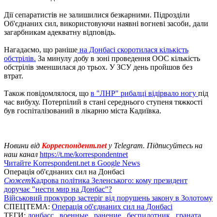
Дії сепаратистів не залишилися безкарними. Підрозділи
Об'єднаних сил, використовуючи наявні вогневі засоби, дали
загарбникам адекватну відповідь.
Нагадаємо, що раніше
на Донбасі скоротилася кількість
обстрілів.
За минулу добу в зоні проведення ООС кількість
обстрілів зменшилася до трьох. У ЗСУ день пройшов без
втрат.
Також повідомлялося, що
в "ЛНР" рибалці відірвало ногу
під
час вибуху. Потерпілий в стані середнього ступеня тяжкості
був госпіталізований в лікарню міста Кадиївка.
Новини від
Корреспондент.net
у Telegram. Підписуйтесь на
наш канал
https://t.me/korrespondentnet
Читайте Korrespondent.net в Google News
Операція об'єднаних сил на Донбасі
Сюжет
Кадрова політика Зеленського: кому президент
доручає "нести мир на Донбас"?
Військовий прокурор застеріг від порушень закону в Золотому
СПЕЦТЕМА:
Операція об'єднаних сил на Донбасі
ТЕГИ:
донбасс
,
военные
,
ранение
,
беспилотник
,
граната
,