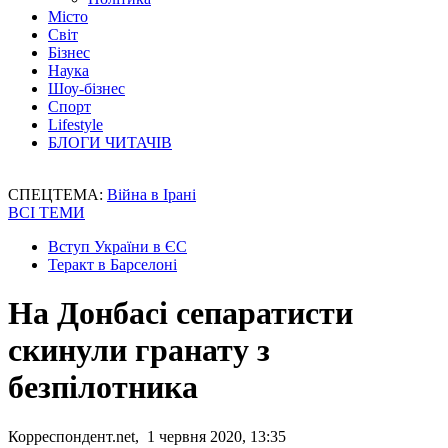
Місто
Світ
Бізнес
Наука
Шоу-бізнес
Спорт
Lifestyle
БЛОГИ ЧИТАЧІВ
СПЕЦТЕМА:
Війна в Ірані
ВСІ ТЕМИ
Вступ України в ЄС
Теракт в Барселоні
На Донбасі сепаратисти
скинули гранату з
безпілотника
Корреспондент.net, 1 червня 2020, 13:35