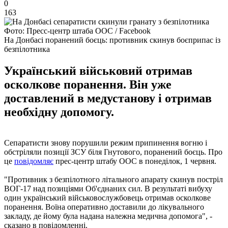
0
163
Фото: Пресс-центр штаба ООС / Facebook
На Донбасі поранений боєць: противник скинув боєприпас із
безпілотника
Український військовий отримав
осколкове поранення. Він уже
доставлений в медустанову і отримав
необхідну допомогу.
Сепаратисти знову порушили режим припинення вогню і
обстріляли позиції ЗСУ біля Гнутового, поранений боєць. Про
це
повідомляє
прес-центр штабу ООС в понеділок, 1 червня.
"Противник з безпілотного літального апарату скинув постріл
ВОГ-17 над позиціями Об'єднаних сил. В результаті вибуху
один український військовослужбовець отримав осколкове
поранення. Воїна оперативно доставили до лікувального
закладу, де йому була надана належна медична допомога", -
сказано в повідомленні.