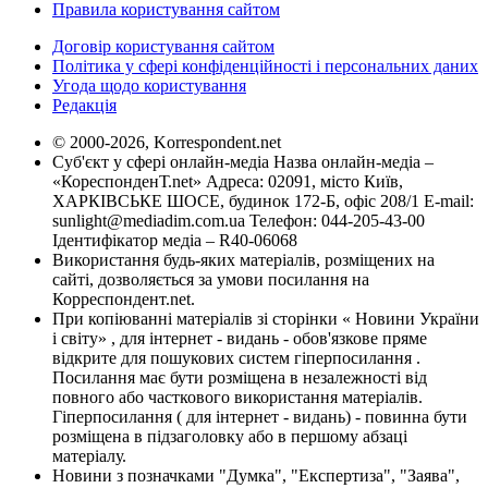
Правила користування сайтом
Договір користування сайтом
Політика у сфері конфіденційності і персональних даних
Угода щодо користування
Редакція
© 2000-2026, Korrespondent.net
Суб'єкт у сфері онлайн-медіа Назва онлайн-медіа –
«КореспонденТ.net» Адреса: 02091, місто Київ,
ХАРКІВСЬКЕ ШОСЕ, будинок 172-Б, офіс 208/1 E-mail:
sunlight@mediadim.com.ua
Телефон: 044-205-43-00
Ідентифікатор медіа – R40-06068
Використання будь-яких матеріалів, розміщених на
сайті, дозволяється за умови посилання на
Корреспондент.net.
При копіюванні матеріалів зі сторінки « Новини України
і світу» , для інтернет - видань - обов'язкове пряме
відкрите для пошукових систем гіперпосилання .
Посилання має бути розміщена в незалежності від
повного або часткового використання матеріалів.
Гіперпосилання ( для інтернет - видань) - повинна бути
розміщена в підзаголовку або в першому абзаці
матеріалу.
Новини з позначками "Думка", "Експертиза", "Заява",