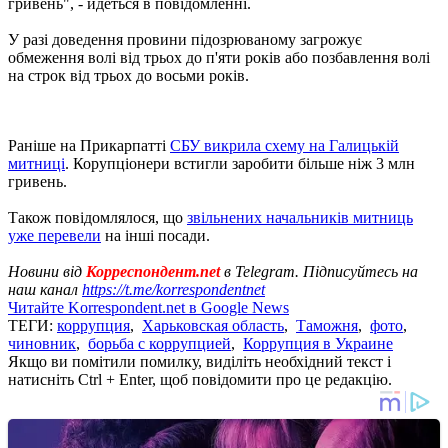
гривень", - йдеться в повідомленні.
У разі доведення провини підозрюваному загрожує
обмеження волі від трьох до п'яти років або позбавлення волі
на строк від трьох до восьми років.
Раніше на Прикарпатті
СБУ викрила схему на Галицькій
митниці
. Корупціонери встигли заробити більше ніж 3 млн
гривень.
Також повідомлялося, що
звільнених начальників митниць
уже перевели
на інші посади.
Новини від
Корреспондент.net
в Telegram. Підписуйтесь на
наш канал
https://t.me/korrespondentnet
Читайте Korrespondent.net в Google News
ТЕГИ:
коррупция
,
Харьковская область
,
Таможня
,
фото
,
чиновник
,
борьба с коррупцией
,
Коррупция в Украине
Якщо ви помітили помилку, виділіть необхідний текст і
натисніть Ctrl + Enter, щоб повідомити про це редакцію.