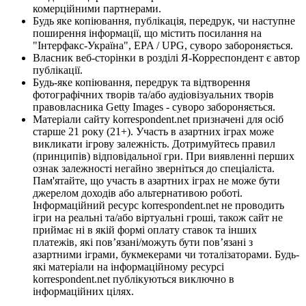
комерційними партнерами.
Будь яке копіювання, публікація, передрук, чи наступне
поширення інформації, що містить посилання на
"Інтерфакс-Україна", EPA / UPG, суворо забороняється.
Власник веб-сторінки в розділі Я-Корреспондент є автор
публікації.
Будь-яке копіювання, передрук та відтворення
фотографічних творів та/або аудіовізуальних творів
правовласника Getty Images - суворо забороняється.
Матеріали сайту korrespondent.net призначені для осіб
старше 21 року (21+). Участь в азартних іграх може
викликати ігрову залежність. Дотримуйтесь правил
(принципів) відповідальної гри. При виявленні перших
ознак залежності негайно зверніться до спеціаліста.
Пам'ятайте, що участь в азартних іграх не може бути
джерелом доходів або альтернативою роботі.
Інформаційний ресурс korrespondent.net не проводить
ігри на реальні та/або віртуальні гроші, також сайт не
приймає ні в якій формі оплату ставок та інших
платежів, які пов’язані/можуть бути пов’язані з
азартними іграми, букмекерами чи тоталізаторами. Будь-
які матеріали на інформаційному ресурсі
korrespondent.net публікуються виключно в
інформаційних цілях.