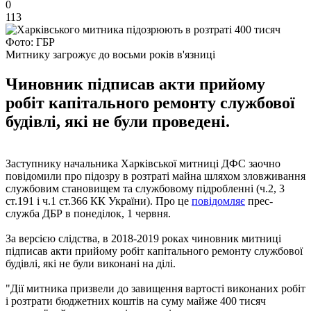
0
113
Фото: ГБР
Митнику загрожує до восьми років в'язниці
Чиновник підписав акти прийому
робіт капітального ремонту службової
будівлі, які не були проведені.
Заступнику начальника Харківської митниці ДФС заочно
повідомили про підозру в розтраті майна шляхом зловживання
службовим становищем та службовому підробленні (ч.2, 3
ст.191 і ч.1 ст.366 КК України). Про це
повідомляє
прес-
служба ДБР в понеділок, 1 червня.
За версією слідства, в 2018-2019 роках чиновник митниці
підписав акти прийому робіт капітального ремонту службової
будівлі, які не були виконані на ділі.
"Дії митника призвели до завищення вартості виконаних робіт
і розтрати бюджетних коштів на суму майже 400 тисяч