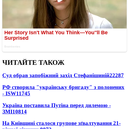
ЧИТАЙТЕ ТАКОЖ
Суд обрав запобіжний захід Стефанішиній
22287
РФ створила "українську бригаду" з полонених
- ISW
11745
Україна поставила Путіна перед дилемою -
ЗМІ
10814
На Київщині сталося групове зґвалтування 21-