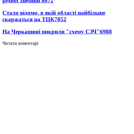
річної дівчини
8072
Стало відомо, в якій області найбільше
скаржаться на ТЦК
7852
На Черкащині викрили "схему СЗЧ"
6988
Читати коментарі