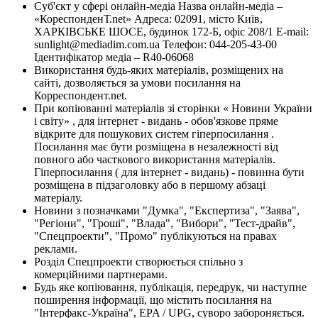
Суб'єкт у сфері онлайн-медіа Назва онлайн-медіа –
«КореспонденТ.net» Адреса: 02091, місто Київ,
ХАРКІВСЬКЕ ШОСЕ, будинок 172-Б, офіс 208/1 E-mail:
sunlight@mediadim.com.ua
Телефон: 044-205-43-00
Ідентифікатор медіа – R40-06068
Використання будь-яких матеріалів, розміщених на
сайті, дозволяється за умови посилання на
Корреспондент.net.
При копіюванні матеріалів зі сторінки « Новини України
і світу» , для інтернет - видань - обов'язкове пряме
відкрите для пошукових систем гіперпосилання .
Посилання має бути розміщена в незалежності від
повного або часткового використання матеріалів.
Гіперпосилання ( для інтернет - видань) - повинна бути
розміщена в підзаголовку або в першому абзаці
матеріалу.
Новини з позначками "Думка", "Експертиза", "Заява",
"Регіони", "Гроші", "Влада", "Вибори", "Тест-драйв",
"Спецпроекти", "Промо" публікуються на правах
реклами.
Розділ Спецпроекти створюється спільно з
комерційними партнерами.
Будь яке копіювання, публікація, передрук, чи наступне
поширення інформації, що містить посилання на
"Інтерфакс-Україна", EPA / UPG, суворо забороняється.