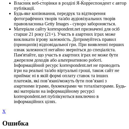
Власник веб-сторінки в розділі Я-Корреспондент є автор
публікації.
Будь-яке копіювання, передрук та відтворення
фотографічних творів та/або аудіовізуальних творів
правовласника Getty Images - суворо забороняється.
Матеріали сайту korrespondent.net призначені для осіб
старше 21 року (21+). Участь в азартних іграх може
викликати ігрову залежність. Дотримуйтесь правил
(принципів) відповідальної гри. При виявленні перших
ознак залежності негайно зверніться до спеціаліста.
Пам'ятайте, що участь в азартних іграх не може бути
джерелом доходів або альтернативою роботі.
Інформаційний ресурс korrespondent.net не проводить
ігри на реальні та/або віртуальні гроші, також сайт не
приймає ні в якій формі оплату ставок та інших
платежів, які пов’язані/можуть бути пов’язані з
азартними іграми, букмекерами чи тоталізаторами. Будь-
які матеріали на інформаційному ресурсі
korrespondent.net публікуються виключно в
інформаційних цілях.
X
Ошибка