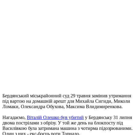
Бердянський міськрайонний суд 29 травня замінив утримання
під вартою на домашній арешт для Михайла Сигиди, Миколи
Ломаки, Олександра Обухова, Максима Влидимиренкова.
Нагадаємо,
Віталій Олешко був убитий
у Бердянську 31 липня
двома пострілами з обрізу. У той же день на блокпосту під
Василівкою була затримана машина з чотирма підозрюваними.
Один з них - екс-боєць роти Торнадо.