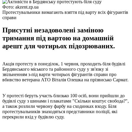
Фото: akzent.zp.ua
Протестувальники вимагають взяття під варту всіх фігурантів
справи
Присутні незадоволені заміною
тримання під вартою на домашній
арешт для чотирьох підозрюваних.
Акція протесту в понеділок, 1 червня, проходить біля будівлі
Бердянського міського та районного суду у зв'язку зі
звільненням з-під варти чотирьох фігурантів справи про
вбивство ветерана АТО Віталія Олешка на прізвисько Сармат.
У протесті беруть участь близько 100 осіб, вони прийшли до
будівлі суду з шинами і плакатами "Скільки коштує свобода?",
а також розлили червону фарбу на сходинках входу. Біля
протестувальників знаходяться представники поліції, які
перекрили вхід у будівлю суду.