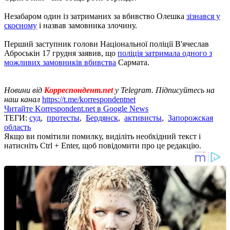
Незабаром один із затриманих за вбивство Олешка
зізнався у
скоєному
і назвав замовника злочину.
Перший заступник голови Національної поліції В'ячеслав
Аброськін 17 грудня заявив, що
поліція затримала одного з
можливих замовників вбивства
Сармата.
Новини від
Корреспондент.net
у Telegram. Підписуйтесь на
наш канал
https://t.me/korrespondentnet
Читайте Korrespondent.net в Google News
ТЕГИ:
суд
,
протесты
,
Бердянск
,
активисты
,
Запорожская
область
Якщо ви помітили помилку, виділіть необхідний текст і
натисніть Ctrl + Enter, щоб повідомити про це редакцію.