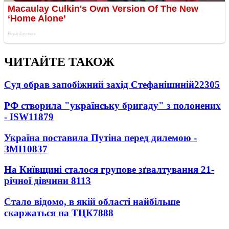
ЧИТАЙТЕ ТАКОЖ
Суд обрав запобіжний захід Стефанішиній
22305
РФ створила "українську бригаду" з полонених
- ISW
11879
Україна поставила Путіна перед дилемою -
ЗМІ
10837
На Київщині сталося групове зґвалтування 21-
річної дівчини
8113
Стало відомо, в якій області найбільше
скаржаться на ТЦК
7888