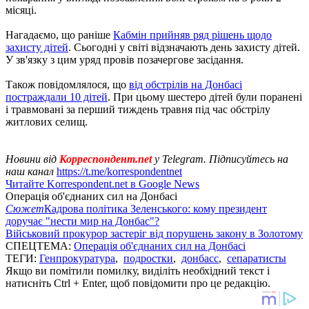
місяці.
Нагадаємо, що раніше
Кабмін прийняв ряд рішень щодо
захисту дітей
. Сьогодні у світі відзначають день захисту дітей.
У зв'язку з цим уряд провів позачергове засідання.
Також повідомлялося, що
від обстрілів на Донбасі
постраждали 10 дітей
. При цьому шестеро дітей були поранені
і травмовані за перший тиждень травня під час обстрілу
житлових селищ.
Новини від
Корреспондент.net
у Telegram. Підписуйтесь на
наш канал
https://t.me/korrespondentnet
Читайте Korrespondent.net в Google News
Операція об'єднаних сил на Донбасі
Сюжет
Кадрова політика Зеленського: кому президент
доручає "нести мир на Донбас"?
Військовий прокурор застеріг від порушень закону в Золотому
СПЕЦТЕМА:
Операція об'єднаних сил на Донбасі
ТЕГИ:
Генпрокуратура
,
подростки
,
донбасс
,
сепаратисты
Якщо ви помітили помилку, виділіть необхідний текст і
натисніть Ctrl + Enter, щоб повідомити про це редакцію.