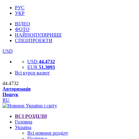
РУС
УКР
ВІДЕО
ФОТО
НАЙПОПУЛЯРНІШІ
СПЕЦПРОЕКТИ
USD
USD
44.4732
EUR
51.3093
Всі курси валют
44.4732
Авторизація
Пошук
RU
ВСІ РОЗДІЛИ
Головна
Україна
Всі новини розділу
Політика