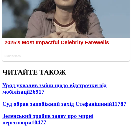
ЧИТАЙТЕ ТАКОЖ
Уряд ухвалив зміни щодо відстрочки від
мобілізації
26917
Суд обрав запобіжний захід Стефанішиній
11787
Зеленський зробив заяву про мирні
переговори
10477