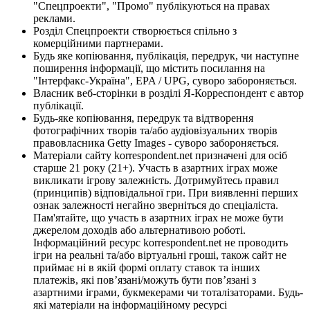
"Спецпроекти", "Промо" публікуються на правах
реклами.
Розділ Спецпроекти створюється спільно з
комерційними партнерами.
Будь яке копіювання, публікація, передрук, чи наступне
поширення інформації, що містить посилання на
"Інтерфакс-Україна", EPA / UPG, суворо забороняється.
Власник веб-сторінки в розділі Я-Корреспондент є автор
публікації.
Будь-яке копіювання, передрук та відтворення
фотографічних творів та/або аудіовізуальних творів
правовласника Getty Images - суворо забороняється.
Матеріали сайту korrespondent.net призначені для осіб
старше 21 року (21+). Участь в азартних іграх може
викликати ігрову залежність. Дотримуйтесь правил
(принципів) відповідальної гри. При виявленні перших
ознак залежності негайно зверніться до спеціаліста.
Пам'ятайте, що участь в азартних іграх не може бути
джерелом доходів або альтернативою роботі.
Інформаційний ресурс korrespondent.net не проводить
ігри на реальні та/або віртуальні гроші, також сайт не
приймає ні в якій формі оплату ставок та інших
платежів, які пов’язані/можуть бути пов’язані з
азартними іграми, букмекерами чи тоталізаторами. Будь-
які матеріали на інформаційному ресурсі