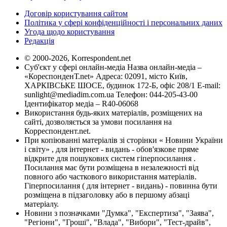
Договір користування сайтом
Політика у сфері конфіденційності і персональних даних
Угода щодо користування
Редакція
© 2000-2026, Korrespondent.net
Суб'єкт у сфері онлайн-медіа Назва онлайн-медіа –
«КореспонденТ.net» Адреса: 02091, місто Київ,
ХАРКІВСЬКЕ ШОСЕ, будинок 172-Б, офіс 208/1 E-mail:
sunlight@mediadim.com.ua
Телефон: 044-205-43-00
Ідентифікатор медіа – R40-06068
Використання будь-яких матеріалів, розміщених на
сайті, дозволяється за умови посилання на
Корреспондент.net.
При копіюванні матеріалів зі сторінки « Новини України
і світу» , для інтернет - видань - обов'язкове пряме
відкрите для пошукових систем гіперпосилання .
Посилання має бути розміщена в незалежності від
повного або часткового використання матеріалів.
Гіперпосилання ( для інтернет - видань) - повинна бути
розміщена в підзаголовку або в першому абзаці
матеріалу.
Новини з позначками "Думка", "Експертиза", "Заява",
"Регіони", "Гроші", "Влада", "Вибори", "Тест-драйв",