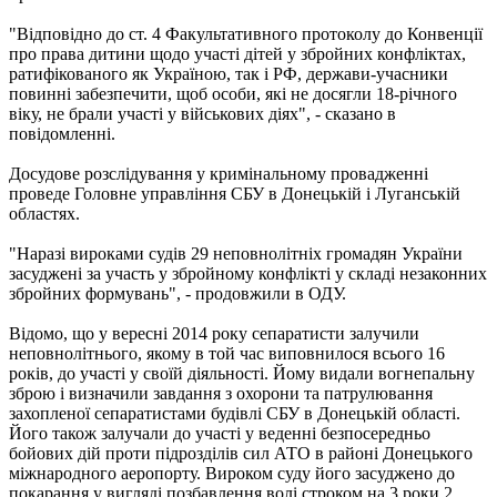
"Відповідно до ст. 4 Факультативного протоколу до Конвенції
про права дитини щодо участі дітей у збройних конфліктах,
ратифікованого як Україною, так і РФ, держави-учасники
повинні забезпечити, щоб особи, які не досягли 18-річного
віку, не брали участі у військових діях", - сказано в
повідомленні.
Досудове розслідування у кримінальному провадженні
проведе Головне управління СБУ в Донецькій і Луганській
областях.
"Наразі вироками судів 29 неповнолітніх громадян України
засуджені за участь у збройному конфлікті у складі незаконних
збройних формувань", - продовжили в ОДУ.
Відомо, що у вересні 2014 року сепаратисти залучили
неповнолітнього, якому в той час виповнилося всього 16
років, до участі у своїй діяльності. Йому видали вогнепальну
зброю і визначили завдання з охорони та патрулювання
захопленої сепаратистами будівлі СБУ в Донецькій області.
Його також залучали до участі у веденні безпосередньо
бойових дій проти підрозділів сил АТО в районі Донецького
міжнародного аеропорту. Вироком суду його засуджено до
покарання у вигляді позбавлення волі строком на 3 роки 2