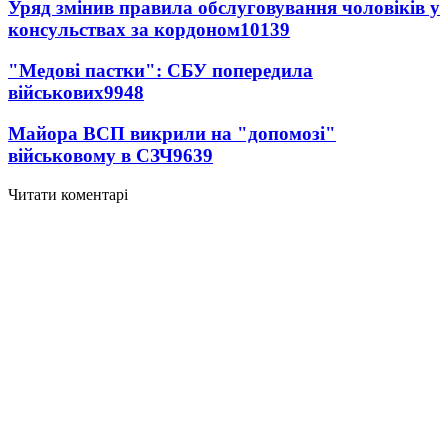
Уряд змінив правила обслуговування чоловіків у
консульствах за кордоном
10139
"Медові пастки": СБУ попередила
військових
9948
Майора ВСП викрили на "допомозі"
військовому в СЗЧ
9639
Читати коментарі