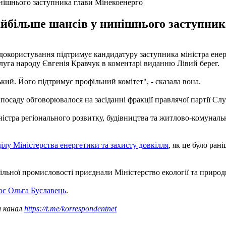
нішнього заступника глави Мінекоенерго
найбільше шансів у нинішнього заступник
одокористування підтримує кандидатуру заступника міністра ене
Слуга народу Євгенія Кравчук в коментарі виданню Лівий берег.
ький. Його підтримує профільний комітет", - сказала вона.
саду обговорювалося на засіданні фракції правлячої партії Слу
істра регіонального розвитку, будівництва та житлово-комуналь
ділу Міністерства енергетики та захисту довкілля
, як це було ран
ільної промисловості приєднали Міністерство екології та природ
ює Ольга Буславець
.
ш канал
https://t.me/korrespondentnet