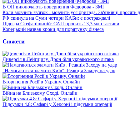
В ОП виключають повернення Федорова - ЗМІ
Коли мовчить зв'язок - мовчить уся бригада. Зв'язківці просять
РФ скинула на Суми чотири КАБи: є постраждалі
Підозра Стефанішиній: САП просить 13,3 млн застави
Корецький назвав кроки для порятунку бізнеса
Сюжети
Диверсія в Лейпцигу. Дрон біля українського літака
"Намагаються зламати Київ". Реакція Заходу на удар
Вторгнення Росії в Україну. Онлайн
Війна на Близькому Сході. Онлайн
Підсумки 4.8: Сафарі у Херсоні і підсумки операції