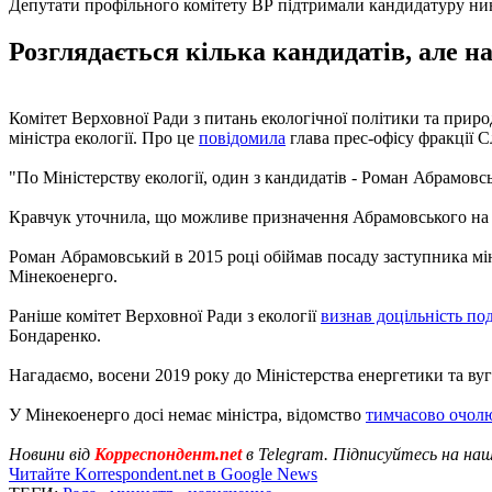
Депутати профільного комітету ВР підтримали кандидатуру ни
Розглядається кілька кандидатів, але 
Комітет Верховної Ради з питань екологічної політики та прир
міністра екології. Про це
повідомила
глава прес-офісу фракції 
"По Міністерству екології, один з кандидатів - Роман Абрамовс
Кравчук уточнила, що можливе призначення Абрамовського на по
Роман Абрамовський в 2015 році обіймав посаду заступника мін
Мінекоенерго.
Раніше комітет Верховної Ради з екології
визнав доцільність по
Бондаренко.
Нагадаємо, восени 2019 року до Міністерства енергетики та вуг
У Мінекоенерго досі немає міністра, відомство
тимчасово очол
Новини від
Корреспондент.net
в Telegram. Підписуйтесь на на
Читайте Korrespondent.net в Google News