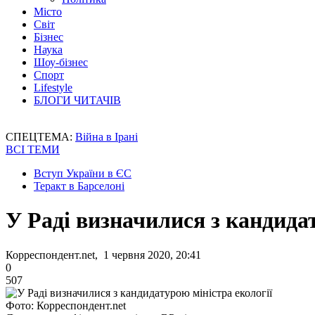
Місто
Світ
Бізнес
Наука
Шоу-бізнес
Спорт
Lifestyle
БЛОГИ ЧИТАЧІВ
СПЕЦТЕМА:
Війна в Ірані
ВСІ ТЕМИ
Вступ України в ЄС
Теракт в Барселоні
У Раді визначилися з кандидат
Корреспондент.net, 1 червня 2020, 20:41
0
507
Фото: Корреспондент.net