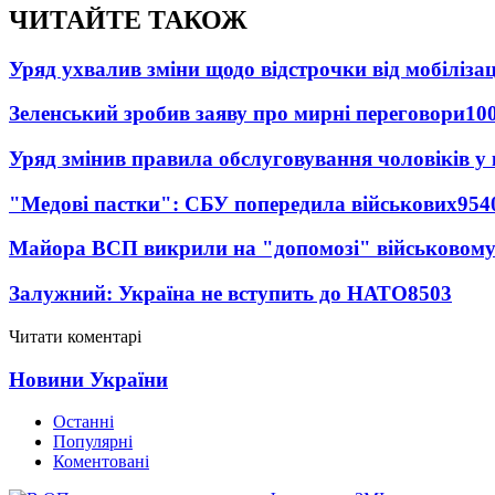
ЧИТАЙТЕ ТАКОЖ
Уряд ухвалив зміни щодо відстрочки від мобілізац
Зеленський зробив заяву про мирні переговори
10
Уряд змінив правила обслуговування чоловіків у
"Медові пастки": СБУ попередила військових
954
Майора ВСП викрили на "допомозі" військовому
Залужний: Україна не вступить до НАТО
8503
Читати коментарі
Новини України
Останні
Популярні
Коментовані