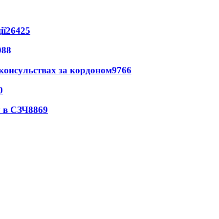
ії
26425
088
 консульствах за кордоном
9766
0
 в СЗЧ
8869