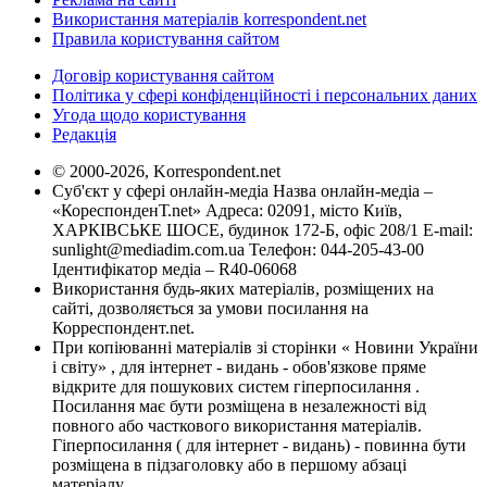
Використання матеріалів korrespondent.net
Правила користування сайтом
Договір користування сайтом
Політика у сфері конфіденційності і персональних даних
Угода щодо користування
Редакція
© 2000-2026, Korrespondent.net
Суб'єкт у сфері онлайн-медіа Назва онлайн-медіа –
«КореспонденТ.net» Адреса: 02091, місто Київ,
ХАРКІВСЬКЕ ШОСЕ, будинок 172-Б, офіс 208/1 E-mail:
sunlight@mediadim.com.ua
Телефон: 044-205-43-00
Ідентифікатор медіа – R40-06068
Використання будь-яких матеріалів, розміщених на
сайті, дозволяється за умови посилання на
Корреспондент.net.
При копіюванні матеріалів зі сторінки « Новини України
і світу» , для інтернет - видань - обов'язкове пряме
відкрите для пошукових систем гіперпосилання .
Посилання має бути розміщена в незалежності від
повного або часткового використання матеріалів.
Гіперпосилання ( для інтернет - видань) - повинна бути
розміщена в підзаголовку або в першому абзаці
матеріалу.