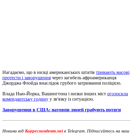
Нагадаємо, що в низці американських штатів
тривають масові
протести і заворушення
через загибель афроамериканця
Джорджа Флойда внаслідок грубого затримання поліцією.
Влада Нью-Йорка, Вашингтона і низки інших міст
оголосила
комендантську годину
у зв'язку із ситуацією.
Заворушення в США: натовпи людей грабують потяги
Новини від
Корреспондент.net
в Telegram. Підписуйтесь на наш