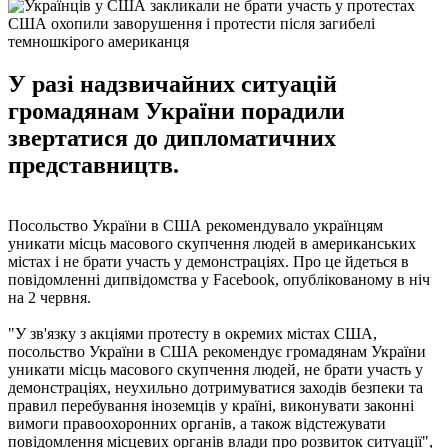
США охопили заворушення і протести після загибелі
темношкірого американця
У разі надзвичайних ситуацій
громадянам України порадили
звертатися до дипломатичних
представництв.
Посольство України в США рекомендувало українцям
уникати місць масового скупчення людей в американських
містах і не брати участь у демонстраціях. Про це йдеться в
повідомленні дипвідомства у Facebook, опублікованому в ніч
на 2 червня.
"У зв'язку з акціями протесту в окремих містах США,
посольство України в США рекомендує громадянам України
уникати місць масового скупчення людей, не брати участь у
демонстраціях, неухильно дотримуватися заходів безпеки та
правил перебування іноземців у країні, виконувати законні
вимоги правоохоронних органів, а також відстежувати
повідомлення місцевих органів влади про розвиток ситуації",