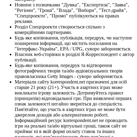
Новини з позначками "Думка", "Експертиза", "Заява",
"Регіони", "Гроші", "Влада", "Вибори", "Тест-драйв",
"Спецпроекти", "Промо" публікуються на правах
реклами.
Розділ Спецпроекти створюється спільно з
комерційними партнерами.
Будь яке копіювання, публікація, передрук, чи наступне
поширення інформації, що містить посилання на
"Інтерфакс-Україна", EPA / UPG, суворо забороняється.
Власник веб-сторінки в розділі Я-Корреспондент є автор
публікації.
Будь-яке копіювання, передрук та відтворення
фотографічних творів та/або аудіовізуальних творів
правовласника Getty Images - суворо забороняється.
Матеріали сайту korrespondent.net призначені для осіб
старше 21 року (21+). Участь в азартних іграх може
викликати ігрову залежність. Дотримуйтесь правил
(принципів) відповідальної гри. При виявленні перших
ознак залежності негайно зверніться до спеціаліста.
Пам'ятайте, що участь в азартних іграх не може бути
джерелом доходів або альтернативою роботі.
Інформаційний ресурс korrespondent.net не проводить
ігри на реальні та/або віртуальні гроші, також сайт не
приймає ні в якій формі оплату ставок та інших
платежів, які пов’язані/можуть бути пов’язані з