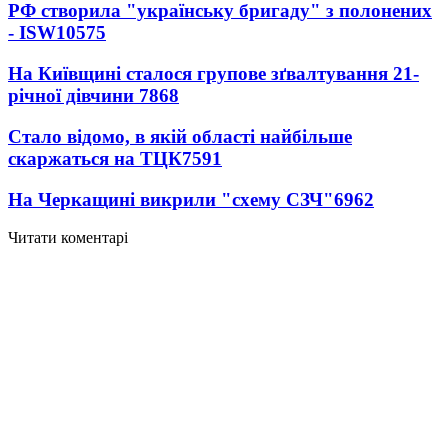
РФ створила "українську бригаду" з полонених
- ISW
10575
На Київщині сталося групове зґвалтування 21-
річної дівчини
7868
Стало відомо, в якій області найбільше
скаржаться на ТЦК
7591
На Черкащині викрили "схему СЗЧ"
6962
Читати коментарі