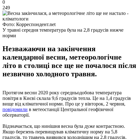
0
249
Фото: Корреспондент.net
У травні середня температура була на 2,8 градусів нижче
норми
Незважаючи на закінчення
календарної весни, метеорологічне
літо в столиці все ще не почалося після
незвично холодного травня.
Протягом весни 2020 року середньодобова температура
повітря в Києві склала 9,6 градусів тепла. Це на 1,4 градусів
вище від кліматичної норми. Про це у вівторок, 2 червня,
повідомили
в метеостанції Центральної геофізичної
обсерваторії.
Відзначається, що нинішня весна була дуже контрастною.
Якщо березень перевищував кліматичну норму на 5,8
градусів, то травень виявився холоднішим на 2,8 градусів.