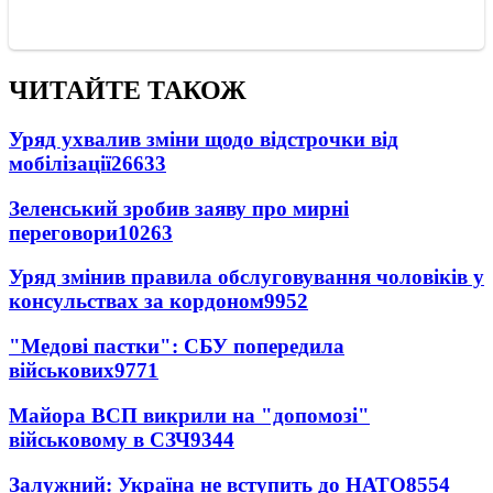
ЧИТАЙТЕ ТАКОЖ
Уряд ухвалив зміни щодо відстрочки від
мобілізації
26633
Зеленський зробив заяву про мирні
переговори
10263
Уряд змінив правила обслуговування чоловіків у
консульствах за кордоном
9952
"Медові пастки": СБУ попередила
військових
9771
Майора ВСП викрили на "допомозі"
військовому в СЗЧ
9344
Залужний: Україна не вступить до НАТО
8554