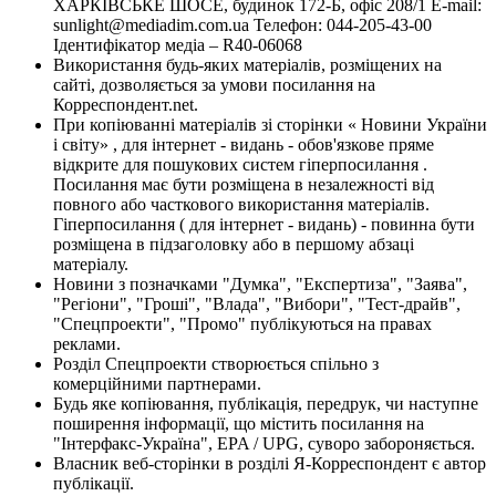
ХАРКІВСЬКЕ ШОСЕ, будинок 172-Б, офіс 208/1 E-mail:
sunlight@mediadim.com.ua
Телефон: 044-205-43-00
Ідентифікатор медіа – R40-06068
Використання будь-яких матеріалів, розміщених на
сайті, дозволяється за умови посилання на
Корреспондент.net.
При копіюванні матеріалів зі сторінки « Новини України
і світу» , для інтернет - видань - обов'язкове пряме
відкрите для пошукових систем гіперпосилання .
Посилання має бути розміщена в незалежності від
повного або часткового використання матеріалів.
Гіперпосилання ( для інтернет - видань) - повинна бути
розміщена в підзаголовку або в першому абзаці
матеріалу.
Новини з позначками "Думка", "Експертиза", "Заява",
"Регіони", "Гроші", "Влада", "Вибори", "Тест-драйв",
"Спецпроекти", "Промо" публікуються на правах
реклами.
Розділ Спецпроекти створюється спільно з
комерційними партнерами.
Будь яке копіювання, публікація, передрук, чи наступне
поширення інформації, що містить посилання на
"Інтерфакс-Україна", EPA / UPG, суворо забороняється.
Власник веб-сторінки в розділі Я-Корреспондент є автор
публікації.