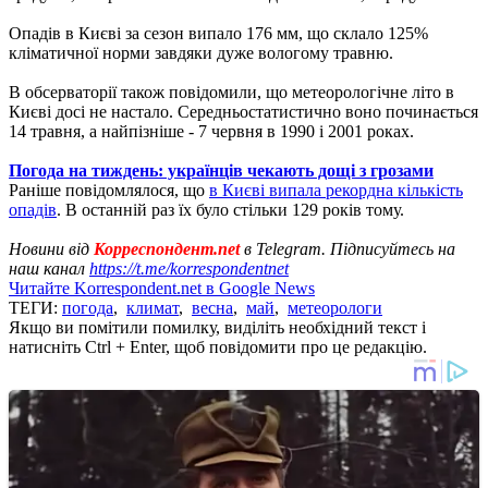
Опадів в Києві за сезон випало 176 мм, що склало 125%
кліматичної норми завдяки дуже вологому травню.
В обсерваторії також повідомили, що метеорологічне літо в
Києві досі не настало. Середньостатистично воно починається
14 травня, а найпізніше - 7 червня в 1990 і 2001 роках.
Погода на тиждень: українців чекають дощі з грозами
Раніше повідомлялося, що
в Києві випала рекордна кількість
опадів
. В останній раз їх було стільки 129 років тому.
Новини від
Корреспондент.net
в Telegram. Підписуйтесь на
наш канал
https://t.me/korrespondentnet
Читайте Korrespondent.net в Google News
ТЕГИ:
погода
,
климат
,
весна
,
май
,
метеорологи
Якщо ви помітили помилку, виділіть необхідний текст і
натисніть Ctrl + Enter, щоб повідомити про це редакцію.