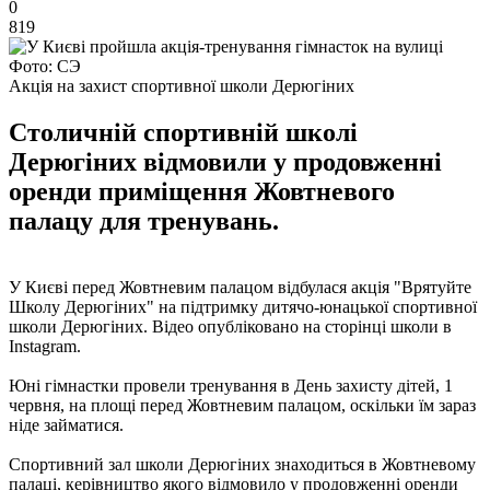
0
819
Фото: СЭ
Акція на захист спортивної школи Дерюгіних
Столичній спортивній школі
Дерюгіних відмовили у продовженні
оренди приміщення Жовтневого
палацу для тренувань.
У Києві перед Жовтневим палацом відбулася акція "Врятуйте
Школу Дерюгіних" на підтримку дитячо-юнацької спортивної
школи Дерюгіних. Відео опубліковано на сторінці школи в
Instagram.
Юні гімнастки провели тренування в День захисту дітей, 1
червня, на площі перед Жовтневим палацом, оскільки їм зараз
ніде займатися.
Спортивний зал школи Дерюгіних знаходиться в Жовтневому
палаці, керівництво якого відмовило у продовженні оренди