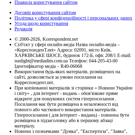
Правила користування сайтом
Договір користування сайтом
Політика у сфері конфіденційності і персональних даних
Угода щодо користування
Редакція
© 2000-2026, Korrespondent.net
Суб'єкт у сфері онлайн-медіа Назва онлайн-медіа –
«КореспонденТ.net» Адреса: 02091, місто Київ,
ХАРКІВСЬКЕ ШОСЕ, будинок 172-Б, офіс 208/1 E-mail:
sunlight@mediadim.com.ua
Телефон: 044-205-43-00
Ідентифікатор медіа – R40-06068
Використання будь-яких матеріалів, розміщених на
сайті, дозволяється за умови посилання на
Корреспондент.net.
При копіюванні матеріалів зі сторінки « Новини України
і світу» , для інтернет - видань - обов'язкове пряме
відкрите для пошукових систем гіперпосилання .
Посилання має бути розміщена в незалежності від
повного або часткового використання матеріалів.
Гіперпосилання ( для інтернет - видань) - повинна бути
розміщена в підзаголовку або в першому абзаці
матеріалу.
Новини з позначками "Думка", "Експертиза", "Заява",