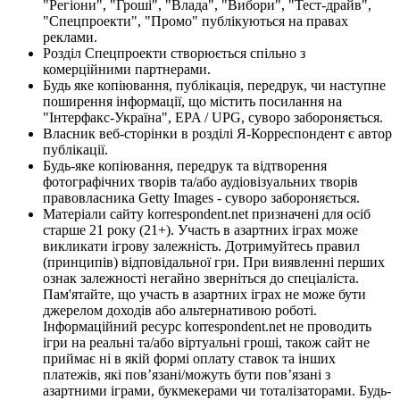
"Регіони", "Гроші", "Влада", "Вибори", "Тест-драйв",
"Спецпроекти", "Промо" публікуються на правах
реклами.
Розділ Спецпроекти створюється спільно з
комерційними партнерами.
Будь яке копіювання, публікація, передрук, чи наступне
поширення інформації, що містить посилання на
"Інтерфакс-Україна", EPA / UPG, суворо забороняється.
Власник веб-сторінки в розділі Я-Корреспондент є автор
публікації.
Будь-яке копіювання, передрук та відтворення
фотографічних творів та/або аудіовізуальних творів
правовласника Getty Images - суворо забороняється.
Матеріали сайту korrespondent.net призначені для осіб
старше 21 року (21+). Участь в азартних іграх може
викликати ігрову залежність. Дотримуйтесь правил
(принципів) відповідальної гри. При виявленні перших
ознак залежності негайно зверніться до спеціаліста.
Пам'ятайте, що участь в азартних іграх не може бути
джерелом доходів або альтернативою роботі.
Інформаційний ресурс korrespondent.net не проводить
ігри на реальні та/або віртуальні гроші, також сайт не
приймає ні в якій формі оплату ставок та інших
платежів, які пов’язані/можуть бути пов’язані з
азартними іграми, букмекерами чи тоталізаторами. Будь-