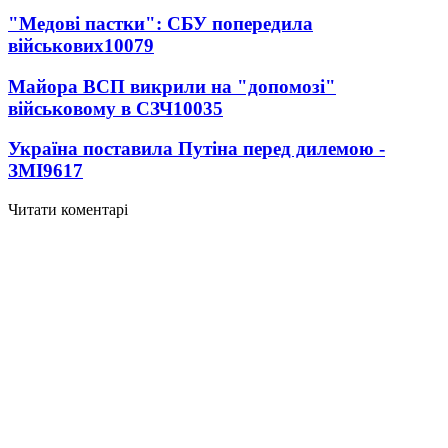
"Медові пастки": СБУ попередила
військових
10079
Майора ВСП викрили на "допомозі"
військовому в СЗЧ
10035
Україна поставила Путіна перед дилемою -
ЗМІ
9617
Читати коментарі