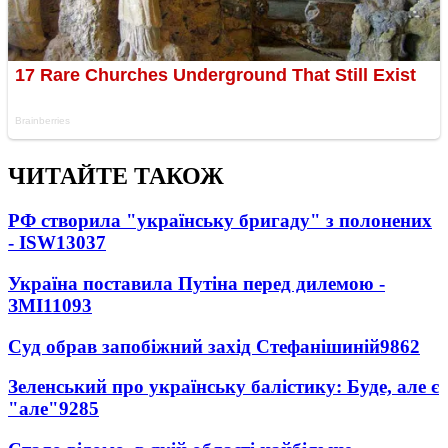
ЧИТАЙТЕ ТАКОЖ
РФ створила "українську бригаду" з полонених
- ISW
13037
Україна поставила Путіна перед дилемою -
ЗМІ
11093
Суд обрав запобіжний захід Стефанішиній
9862
Зеленський про українську балістику: Буде, але є
"але"
9285