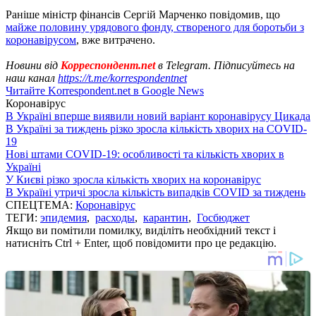
Раніше міністр фінансів Сергій Марченко повідомив, що
майже половину урядового фонду, створеного для боротьби з
коронавірусом
, вже витрачено.
Новини від
Корреспондент.net
в Telegram. Підписуйтесь на
наш канал
https://t.me/korrespondentnet
Читайте Korrespondent.net в Google News
Коронавірус
В Україні вперше виявили новий варіант коронавірусу Цикада
В Україні за тиждень різко зросла кількість хворих на COVID-
19
Нові штами COVID-19: особливості та кількість хворих в
Україні
У Києві різко зросла кількість хворих на коронавірус
В Україні утричі зросла кількість випадків COVID за тиждень
СПЕЦТЕМА:
Коронавірус
ТЕГИ:
эпидемия
,
расходы
,
карантин
,
Госбюджет
Якщо ви помітили помилку, виділіть необхідний текст і
натисніть Ctrl + Enter, щоб повідомити про це редакцію.