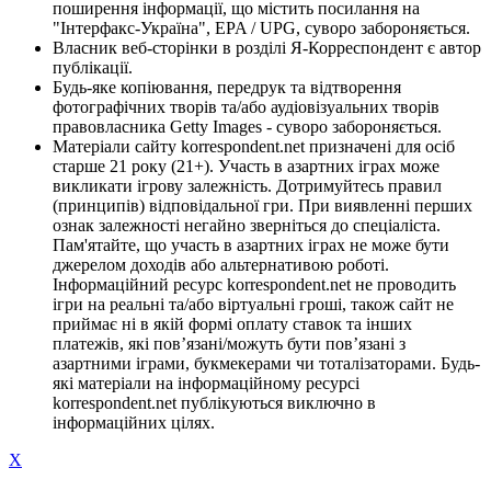
поширення інформації, що містить посилання на
"Інтерфакс-Україна", EPA / UPG, суворо забороняється.
Власник веб-сторінки в розділі Я-Корреспондент є автор
публікації.
Будь-яке копіювання, передрук та відтворення
фотографічних творів та/або аудіовізуальних творів
правовласника Getty Images - суворо забороняється.
Матеріали сайту korrespondent.net призначені для осіб
старше 21 року (21+). Участь в азартних іграх може
викликати ігрову залежність. Дотримуйтесь правил
(принципів) відповідальної гри. При виявленні перших
ознак залежності негайно зверніться до спеціаліста.
Пам'ятайте, що участь в азартних іграх не може бути
джерелом доходів або альтернативою роботі.
Інформаційний ресурс korrespondent.net не проводить
ігри на реальні та/або віртуальні гроші, також сайт не
приймає ні в якій формі оплату ставок та інших
платежів, які пов’язані/можуть бути пов’язані з
азартними іграми, букмекерами чи тоталізаторами. Будь-
які матеріали на інформаційному ресурсі
korrespondent.net публікуються виключно в
інформаційних цілях.
X