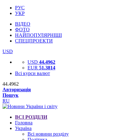
РУС
УКР
ВІДЕО
ФОТО
НАЙПОПУЛЯРНІШІ
СПЕЦПРОЕКТИ
USD
USD
44.4962
EUR
51.3814
Всі курси валют
44.4962
Авторизація
Пошук
RU
ВСІ РОЗДІЛИ
Головна
Україна
Всі новини розділу
Політика