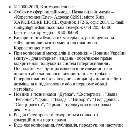
© 2000-2026, Korrespondent.net
Суб'єкт у сфері онлайн-медіа Назва онлайн-медіа –
«КореспонденТ.net» Адреса: 02091, місто Київ,
ХАРКІВСЬКЕ ШОСЕ, будинок 172-Б, офіс 208/1 E-mail:
sunlight@mediadim.com.ua
Телефон: 044-205-43-00
Ідентифікатор медіа – R40-06068
Використання будь-яких матеріалів, розміщених на
сайті, дозволяється за умови посилання на
Корреспондент.net.
При копіюванні матеріалів зі сторінки « Новини України
і світу» , для інтернет - видань - обов'язкове пряме
відкрите для пошукових систем гіперпосилання .
Посилання має бути розміщена в незалежності від
повного або часткового використання матеріалів.
Гіперпосилання ( для інтернет - видань) - повинна бути
розміщена в підзаголовку або в першому абзаці
матеріалу.
Новини з позначками "Думка", "Експертиза", "Заява",
"Регіони", "Гроші", "Влада", "Вибори", "Тест-драйв",
"Спецпроекти", "Промо" публікуються на правах
реклами.
Розділ Спецпроекти створюється спільно з
комерційними партнерами.
Будь яке копіювання, публікація, передрук, чи наступне