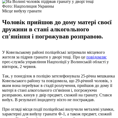
Фото: Нацполиция Украины
Місце вибуху гранати
Чоловік прийшов до дому матері своєї
дружини в стані алкогольного
сп'яніння і погрожував розправою.
У Ковельському районі поліцейські затримали місцевого
жителя за підрив гранати у дворі тещі. Про це
повідомляє
прес-служба управління Нацполіції у Волинській області у
вівторок, 2 червня.
Так, у понеділок в поліцію зателефонувала 25-річна мешканка
Ковельського району та повідомила, що 29-річний чоловік, з
яким вона перебуває в стадії розлучення, прийшов до дому її
матері в стані алкогольного сп'яніння і, погрожуючи
розправою, кинув у двір предмет, схожий на гранату. Стався
вибух. В результаті інциденту ніхто не постраждав.
При огляді місця події поліцейські вилучили металеві уламки,
характерні для вибуху гранати Ф-1, а також предмет, схожий