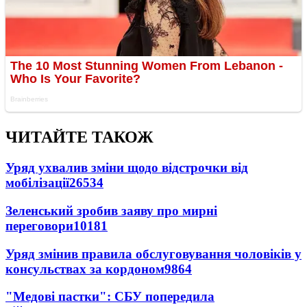
ЧИТАЙТЕ ТАКОЖ
Уряд ухвалив зміни щодо відстрочки від
мобілізації
26534
Зеленський зробив заяву про мирні
переговори
10181
Уряд змінив правила обслуговування чоловіків у
консульствах за кордоном
9864
"Медові пастки": СБУ попередила