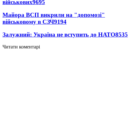
військових
9695
Майора ВСП викрили на "допомозі"
військовому в СЗЧ
9194
Залужний: Україна не вступить до НАТО
8535
Читати коментарі