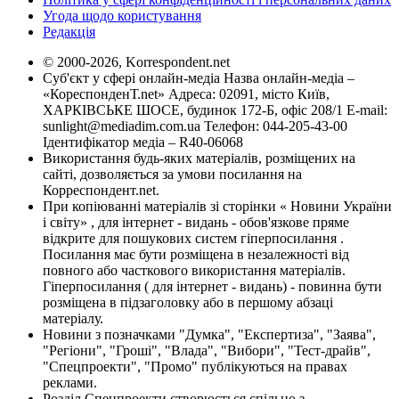
Угода щодо користування
Редакція
© 2000-2026, Korrespondent.net
Суб'єкт у сфері онлайн-медіа Назва онлайн-медіа –
«КореспонденТ.net» Адреса: 02091, місто Київ,
ХАРКІВСЬКЕ ШОСЕ, будинок 172-Б, офіс 208/1 E-mail:
sunlight@mediadim.com.ua
Телефон: 044-205-43-00
Ідентифікатор медіа – R40-06068
Використання будь-яких матеріалів, розміщених на
сайті, дозволяється за умови посилання на
Корреспондент.net.
При копіюванні матеріалів зі сторінки « Новини України
і світу» , для інтернет - видань - обов'язкове пряме
відкрите для пошукових систем гіперпосилання .
Посилання має бути розміщена в незалежності від
повного або часткового використання матеріалів.
Гіперпосилання ( для інтернет - видань) - повинна бути
розміщена в підзаголовку або в першому абзаці
матеріалу.
Новини з позначками "Думка", "Експертиза", "Заява",
"Регіони", "Гроші", "Влада", "Вибори", "Тест-драйв",
"Спецпроекти", "Промо" публікуються на правах
реклами.
Розділ Спецпроекти створюється спільно з