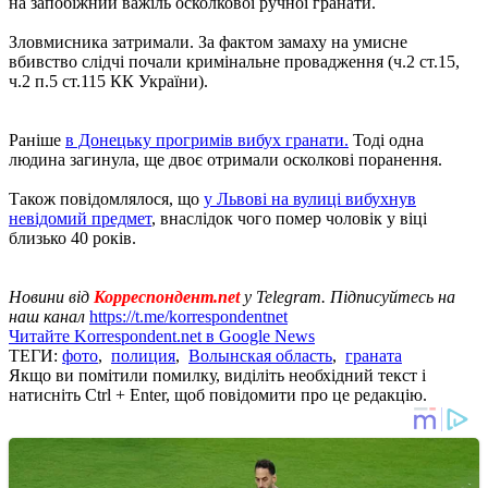
на запобіжний важіль осколкової ручної гранати.
Зловмисника затримали. За фактом замаху на умисне
вбивство слідчі почали кримінальне провадження (ч.2 ст.15,
ч.2 п.5 ст.115 КК України).
Раніше
в Донецьку прогримів вибух гранати.
Тоді одна
людина загинула, ще двоє отримали осколкові поранення.
Також повідомлялося, що
у Львові на вулиці вибухнув
невідомий предмет
, внаслідок чого помер чоловік у віці
близько 40 років.
Новини від
Корреспондент.net
у Telegram. Підписуйтесь на
наш канал
https://t.me/korrespondentnet
Читайте Korrespondent.net в Google News
ТЕГИ:
фото
,
полиция
,
Волынская область
,
граната
Якщо ви помітили помилку, виділіть необхідний текст і
натисніть Ctrl + Enter, щоб повідомити про це редакцію.