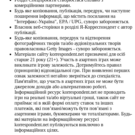
комерційними партнерами.
Будь яке копіювання, публікація, передрук, чи наступне
поширення інформації, що містить посилання на
"Інтерфакс-Україна", EPA / UPG, суворо забороняється.
Власник веб-сторінки в розділі Я-Корреспондент є автор
публікації.
Будь-яке копіювання, передрук та відтворення
фотографічних творів та/або аудіовізуальних творів
правовласника Getty Images - суворо забороняється.
Матеріали сайту korrespondent.net призначені для осіб
старше 21 року (21+). Участь в азартних іграх може
викликати ігрову залежність. Дотримуйтесь правил
(принципів) відповідальної гри. При виявленні перших
ознак залежності негайно зверніться до спеціаліста.
Пам'ятайте, що участь в азартних іграх не може бути
джерелом доходів або альтернативою роботі.
Інформаційний ресурс korrespondent.net не проводить
ігри на реальні та/або віртуальні гроші, також сайт не
приймає ні в якій формі оплату ставок та інших
платежів, які пов’язані/можуть бути пов’язані з
азартними іграми, букмекерами чи тоталізаторами. Будь-
які матеріали на інформаційному ресурсі
korrespondent.net публікуються виключно в
інформаційних цілях.