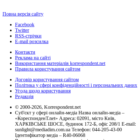
Повна версія сайту
Facebook
Twitter
RSS-стрічки
E-mail розсилка
Контакти
Реклама на сайті
Використання матеріалів korrespondent.net
Правила користування сайтом
Договір користування сайтом
Політика у сфері конфіденційності і персональних даних
Угода щодо користування
Редакція
© 2000-2026, Korrespondent.net
Суб'єкт у сфері онлайн-медіа Назва онлайн-медіа –
«КореспонденТ.net» Адреса: 02091, місто Київ,
ХАРКІВСЬКЕ ШОСЕ, будинок 172-Б, офіс 208/1 E-mail:
sunlight@mediadim.com.ua
Телефон: 044-205-43-00
Ідентифікатор медіа – R40-06068