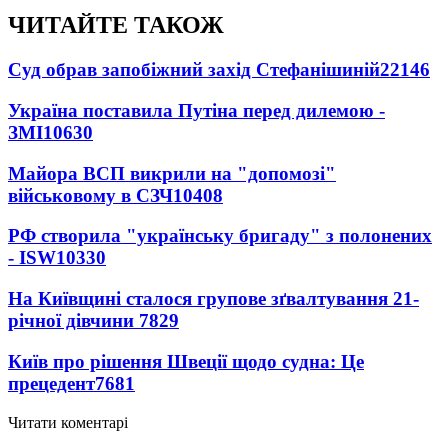
ЧИТАЙТЕ ТАКОЖ
Суд обрав запобіжний захід Стефанішиній
22146
Україна поставила Путіна перед дилемою -
ЗМІ
10630
Майора ВСП викрили на "допомозі"
військовому в СЗЧ
10408
РФ створила "українську бригаду" з полонених
- ISW
10330
На Київщині сталося групове зґвалтування 21-
річної дівчини
7829
Київ про рішення Швеції щодо судна: Це
прецедент
7681
Читати коментарі