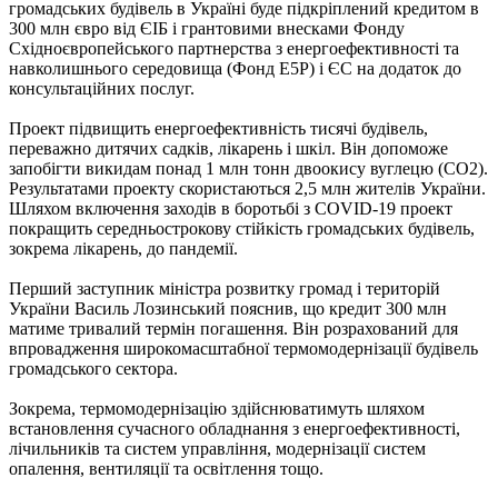
громадських будівель в Україні буде підкріплений кредитом в
300 млн євро від ЄІБ і грантовими внесками Фонду
Східноєвропейського партнерства з енергоефективності та
навколишнього середовища (Фонд Е5Р) і ЄС на додаток до
консультаційних послуг.
Проект підвищить енергоефективність тисячі будівель,
переважно дитячих садків, лікарень і шкіл. Він допоможе
запобігти викидам понад 1 млн тонн двоокису вуглецю (CO2).
Результатами проекту скористаються 2,5 млн жителів України.
Шляхом включення заходів в боротьбі з COVID-19 проект
покращить середньострокову стійкість громадських будівель,
зокрема лікарень, до пандемії.
Перший заступник міністра розвитку громад і територій
України Василь Лозинський пояснив, що кредит 300 млн
матиме тривалий термін погашення. Він розрахований для
впровадження широкомасштабної термомодернізації будівель
громадського сектора.
Зокрема, термомодернізацію здійснюватимуть шляхом
встановлення сучасного обладнання з енергоефективності,
лічильників та систем управління, модернізації систем
опалення, вентиляції та освітлення тощо.