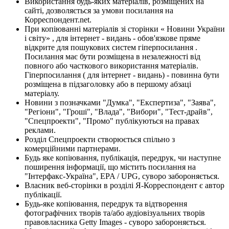
Використання будь-яких матеріалів, розміщених на
сайті, дозволяється за умови посилання на
Корреспондент.net.
При копіюванні матеріалів зі сторінки « Новини України
і світу» , для інтернет - видань - обов'язкове пряме
відкрите для пошукових систем гіперпосилання .
Посилання має бути розміщена в незалежності від
повного або часткового використання матеріалів.
Гіперпосилання ( для інтернет - видань) - повинна бути
розміщена в підзаголовку або в першому абзаці
матеріалу.
Новини з позначками "Думка", "Експертиза", "Заява",
"Регіони", "Гроші", "Влада", "Вибори", "Тест-драйв",
"Спецпроекти", "Промо" публікуються на правах
реклами.
Розділ Спецпроекти створюється спільно з
комерційними партнерами.
Будь яке копіювання, публікація, передрук, чи наступне
поширення інформації, що містить посилання на
"Інтерфакс-Україна", EPA / UPG, суворо забороняється.
Власник веб-сторінки в розділі Я-Корреспондент є автор
публікації.
Будь-яке копіювання, передрук та відтворення
фотографічних творів та/або аудіовізуальних творів
правовласника Getty Images - суворо забороняється.