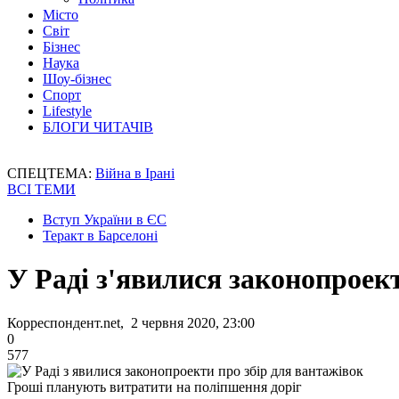
Місто
Світ
Бізнес
Наука
Шоу-бізнес
Спорт
Lifestyle
БЛОГИ ЧИТАЧІВ
СПЕЦТЕМА:
Війна в Ірані
ВСІ ТЕМИ
Вступ України в ЄС
Теракт в Барселоні
У Раді з'явилися законопроек
Корреспондент.net, 2 червня 2020, 23:00
0
577
Гроші планують витратити на поліпшення доріг