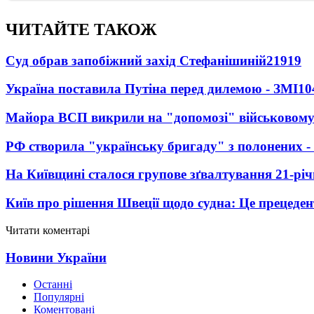
ЧИТАЙТЕ ТАКОЖ
Суд обрав запобіжний захід Стефанішиній
21919
Україна поставила Путіна перед дилемою - ЗМІ
10
Майора ВСП викрили на "допомозі" військовому
РФ створила "українську бригаду" з полонених -
На Київщині сталося групове зґвалтування 21-річ
Київ про рішення Швеції щодо судна: Це прецеден
Читати коментарі
Новини України
Останні
Популярні
Коментовані