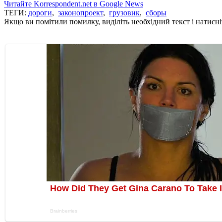
Читайте Korrespondent.net в Google News
ТЕГИ:
дороги
,
законопроект
,
грузовик
,
сборы
Якщо ви помітили помилку, виділіть необхідний текст і натисніт