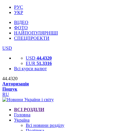
РУС
УКР
ВІДЕО
ФОТО
НАЙПОПУЛЯРНІШІ
СПЕЦПРОЕКТИ
USD
USD
44.4320
EUR
51.3316
Всі курси валют
44.4320
Авторизація
Пошук
RU
ВСІ РОЗДІЛИ
Головна
Україна
Всі новини розділу
Політика