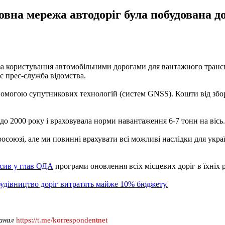
вна мережа автодоріг була побудована до
 за користування автомобільними дорогами для вантажного транс
є прес-служба відомства.
опомогою супутникових технологій (систем GNSS). Кошти від збо
до 2000 року і враховувала норми навантаження 6-7 тонн на вісь
росоюзі, але ми повинні врахувати всі можливі наслідки для укр
сив у глав ОДА
програми оновлення всіх місцевих доріг в їхніх р
будівництво доріг витратять майже 10% бюджету.
канал
https://t.me/korrespondentnet