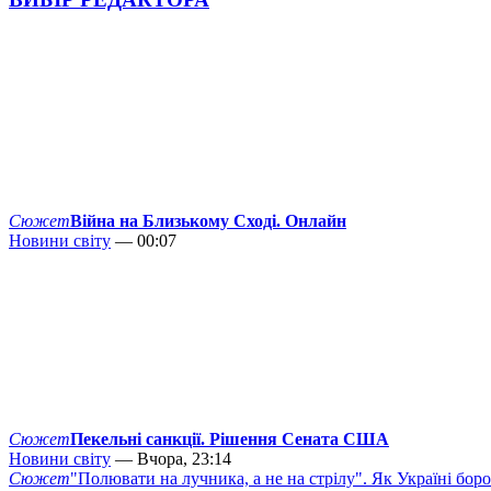
Сюжет
Війна на Близькому Сході. Онлайн
Новини світу
— 00:07
Сюжет
Пекельні санкції. Рішення Сената США
Новини світу
— Вчора, 23:14
Сюжет
"Полювати на лучника, а не на стрілу". Як Україні бор