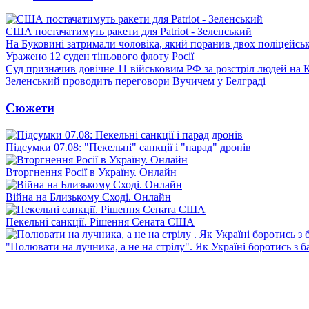
США постачатимуть ракети для Patriot - Зеленський
На Буковині затримали чоловіка, який поранив двох поліцейсь
Уражено 12 суден тіньового флоту Росії
Суд призначив довічне 11 військовим РФ за розстріл людей на 
Зеленський проводить переговори Вучичем у Белграді
Сюжети
Підсумки 07.08: "Пекельні" санкції і "парад" дронів
Вторгнення Росії в Україну. Онлайн
Війна на Близькому Сході. Онлайн
Пекельні санкції. Рішення Сената США
"Полювати на лучника, а не на стрілу". Як Україні боротись з 