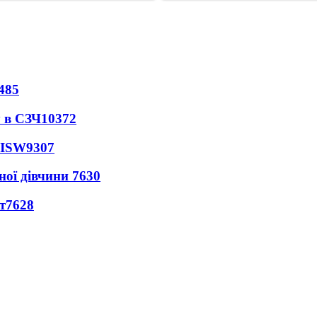
485
 в СЗЧ
10372
 ISW
9307
ної дівчини
7630
т
7628