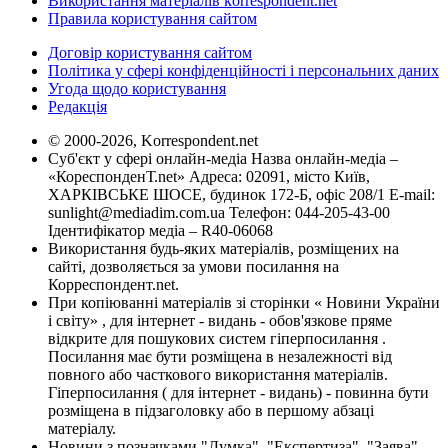
Використання матеріалів korrespondent.net
Правила користування сайтом
Договір користування сайтом
Політика у сфері конфіденційності і персональних даних
Угода щодо користування
Редакція
© 2000-2026, Korrespondent.net
Суб'єкт у сфері онлайн-медіа Назва онлайн-медіа –
«КореспонденТ.net» Адреса: 02091, місто Київ,
ХАРКІВСЬКЕ ШОСЕ, будинок 172-Б, офіс 208/1 E-mail:
sunlight@mediadim.com.ua
Телефон: 044-205-43-00
Ідентифікатор медіа – R40-06068
Використання будь-яких матеріалів, розміщених на
сайті, дозволяється за умови посилання на
Корреспондент.net.
При копіюванні матеріалів зі сторінки « Новини України
і світу» , для інтернет - видань - обов'язкове пряме
відкрите для пошукових систем гіперпосилання .
Посилання має бути розміщена в незалежності від
повного або часткового використання матеріалів.
Гіперпосилання ( для інтернет - видань) - повинна бути
розміщена в підзаголовку або в першому абзаці
матеріалу.
Новини з позначками "Думка", "Експертиза", "Заява",