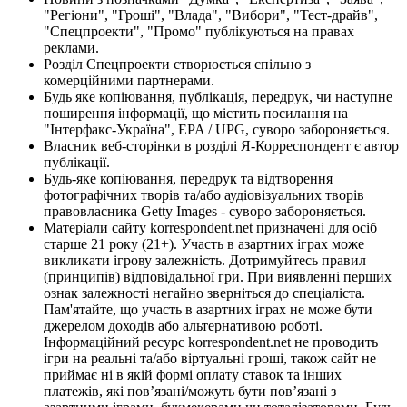
"Регіони", "Гроші", "Влада", "Вибори", "Тест-драйв",
"Спецпроекти", "Промо" публікуються на правах
реклами.
Розділ Спецпроекти створюється спільно з
комерційними партнерами.
Будь яке копіювання, публікація, передрук, чи наступне
поширення інформації, що містить посилання на
"Інтерфакс-Україна", EPA / UPG, суворо забороняється.
Власник веб-сторінки в розділі Я-Корреспондент є автор
публікації.
Будь-яке копіювання, передрук та відтворення
фотографічних творів та/або аудіовізуальних творів
правовласника Getty Images - суворо забороняється.
Матеріали сайту korrespondent.net призначені для осіб
старше 21 року (21+). Участь в азартних іграх може
викликати ігрову залежність. Дотримуйтесь правил
(принципів) відповідальної гри. При виявленні перших
ознак залежності негайно зверніться до спеціаліста.
Пам'ятайте, що участь в азартних іграх не може бути
джерелом доходів або альтернативою роботі.
Інформаційний ресурс korrespondent.net не проводить
ігри на реальні та/або віртуальні гроші, також сайт не
приймає ні в якій формі оплату ставок та інших
платежів, які пов’язані/можуть бути пов’язані з