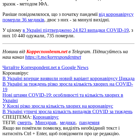
зразок - методом ІФА.
Раніше повідомлялося, що з початку пандемії
від коронавірусу
померли 36 медиків
, двоє з них - за минулі вихідні.
У цілому
в Україні підтверджено 24 823 випадки COVID-19
, з
них 10 440 одужали, 735 померли.
Новини від
Корреспондент.net
в Telegram. Підписуйтесь на
наш канал
https://t.me/korrespondentnet
Читайте Korrespondent.net в Google News
Коронавірус
В Україні вперше виявили новий варіант коронавірусу Цикада
В Україні за тиждень різко зросла кількість хворих на COVID-
19
Нові штами COVID-19: особливості та кількість хворих в
Україні
У Києві різко зросла кількість хворих на коронавірус
В Україні утричі зросла кількість випадків COVID за тиждень
СПЕЦТЕМА:
Коронавірус
ТЕГИ:
смерть
,
Минздрав
,
медики
,
пандемия
Якщо ви помітили помилку, виділіть необхідний текст і
натисніть Ctrl + Enter, щоб повідомити про це редакцію.