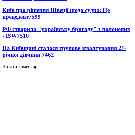
Київ про рішення Швеції щодо судна: Це
прецедент
7599
РФ створила "українську бригаду" з полонених
- ISW
7510
На Київщині сталося групове зґвалтування 21-
річної дівчини
7462
Читати коментарі