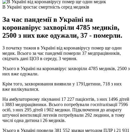
В Україні зростає смертність серед медиків
За час пандемії в Україні на
коронавірус захворіли 4785 медиків,
2500 з них вже одужали, 37 - померли.
З початку тижня в Україні від коронавірусу помер ще один
медик. Всього за час пандемії померли 37 медпрацівників,
свідчать дані ЦОЗ в середу, 3 червня.
Усього в Україні на коронавірус захворіли 4785 медиків, 2500 з
них вже одужали.
Крім того, захворювання виявили у 1791дитини, 718 з них
вже вилікувалися.
На амбулаторному лікуванні 17 227 пацієнтів, з них 1496 дітей
і 3883 медпрацівники. Всього потребували госпіталізації 7596
осіб, з них 295 дітей і 902 медики. Підключення до апарату
штучної вентиляції легенів потребували 292 людини, в тому
числі одна дитина і 26 медиків.
Усього в Україні провели 381 552 зразки методом ПЛР і 21 931