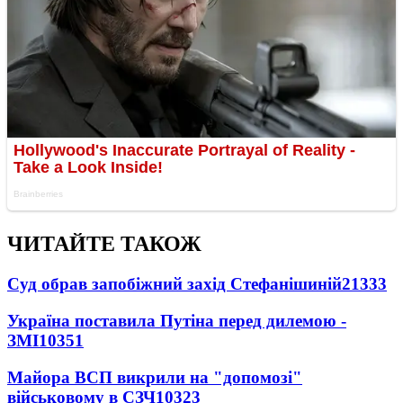
ЧИТАЙТЕ ТАКОЖ
Суд обрав запобіжний захід Стефанішиній
21333
Україна поставила Путіна перед дилемою -
ЗМІ
10351
Майора ВСП викрили на "допомозі"
військовому в СЗЧ
10323