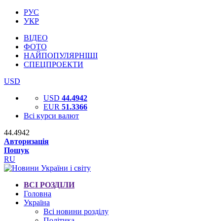
РУС
УКР
ВІДЕО
ФОТО
НАЙПОПУЛЯРНІШІ
СПЕЦПРОЕКТИ
USD
USD
44.4942
EUR
51.3366
Всі курси валют
44.4942
Авторизація
Пошук
RU
ВСІ РОЗДІЛИ
Головна
Україна
Всі новини розділу
Політика