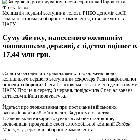
Фото: rbc.ua
Колишній перший заступник голови РНБО допоміг своїй
компанії отримати оборонне замовлення, стверджують в
НАБУ
Суму збитку, нанесеного колишнім
чиновником державі, слідство оцінює в
17,44 млн грн.
Слідство за одним з кримінальних проваджень щодо
колишнього першого заступника секретаря Ради національної
безпеки і оборони Олега Гладковського закінчено детективами
НАБУ. Про це в середу, 3 червня, повідомила Спеціалізована
антикорупційна прокуратура.
Йдеться про зловживання при постачанні військових
вантажівок для Збройних сил. За даними слідства,
Гладковський використовував службове становище,
включивши продукцію своєї автомобільної компанії
Богдан
Моторс
у державне оборонне замовлення.