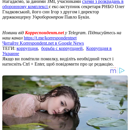
Нагадаємо, за даними ЗМІ, учасниками
схеми з розкрадань в
оборонному комплексі
є екс-заступник секретаря РНБО Олег
Гладковський, його син Ігор з другом і директор
держконцерну
Укроборонпром
Павло Букін.
Новини від
Корреспондент.net
у Telegram. Підписуйтесь на
наш канал
https://t.me/korrespondentnet
Читайте Korrespondent.net в Google News
ТЕГИ:
коррупция
,
борьба с коррупцией
,
Коррупция в
Украине
Якщо ви помітили помилку, виділіть необхідний текст і
натисніть Ctrl + Enter, щоб повідомити про це редакцію.