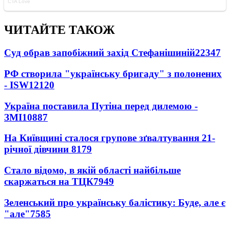
ЧИТАЙТЕ ТАКОЖ
Суд обрав запобіжний захід Стефанішиній
22347
РФ створила "українську бригаду" з полонених
- ISW
12120
Україна поставила Путіна перед дилемою -
ЗМІ
10887
На Київщині сталося групове зґвалтування 21-
річної дівчини
8179
Стало відомо, в якій області найбільше
скаржаться на ТЦК
7949
Зеленський про українську балістику: Буде, але є
"але"
7585