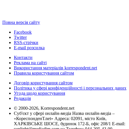
Повна версія сайту
Facebook
Twitter
RSS-стрічки
E-mail розсилка
Контакти
Реклама на сайті
Використання матеріалів korrespondent.net
Правила користування сайтом
Договір користування сайтом
Політика у сфері конфіденційності і персональних даних
Угода щодо користування
Редакція
© 2000-2026, Korrespondent.net
Суб'єкт у сфері онлайн-медіа Назва онлайн-медіа –
«КореспонденТ.net» Адреса: 02091, місто Київ,
ХАРКІВСЬКЕ ШОСЕ, будинок 172-Б, офіс 208/1 E-mail:
sunlight@mediadim.com.ua
Телефон: 044-205-43-00