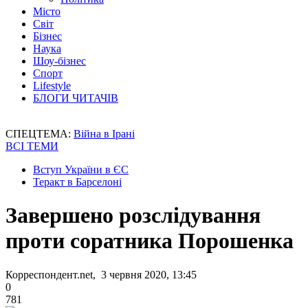
Місто
Світ
Бізнес
Наука
Шоу-бізнес
Спорт
Lifestyle
БЛОГИ ЧИТАЧІВ
СПЕЦТЕМА:
Війна в Ірані
ВСІ ТЕМИ
Вступ України в ЄС
Теракт в Барселоні
Завершено розслідування
проти соратника Порошенка
Корреспондент.net, 3 червня 2020, 13:45
0
781