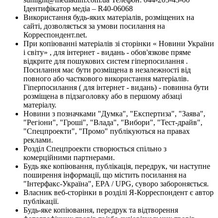
Ідентифікатор медіа – R40-06068
Використання будь-яких матеріалів, розміщених на
сайті, дозволяється за умови посилання на
Корреспондент.net.
При копіюванні матеріалів зі сторінки « Новини України
і світу» , для інтернет - видань - обов'язкове пряме
відкрите для пошукових систем гіперпосилання .
Посилання має бути розміщена в незалежності від
повного або часткового використання матеріалів.
Гіперпосилання ( для інтернет - видань) - повинна бути
розміщена в підзаголовку або в першому абзаці
матеріалу.
Новини з позначками "Думка", "Експертиза", "Заява",
"Регіони", "Гроші", "Влада", "Вибори", "Тест-драйв",
"Спецпроекти", "Промо" публікуються на правах
реклами.
Розділ Спецпроекти створюється спільно з
комерційними партнерами.
Будь яке копіювання, публікація, передрук, чи наступне
поширення інформації, що містить посилання на
"Інтерфакс-Україна", EPA / UPG, суворо забороняється.
Власник веб-сторінки в розділі Я-Корреспондент є автор
публікації.
Будь-яке копіювання, передрук та відтворення