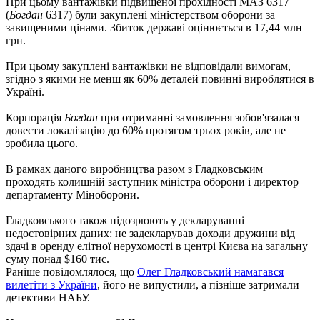
При цьому вантажівки підвищеної прохідності МАЗ 6317
(
Богдан
6317) були закуплені міністерством оборони за
завищеними цінами. Збиток державі оцінюється в 17,44 млн
грн.
При цьому закуплені вантажівки не відповідали вимогам,
згідно з якими не менш як 60% деталей повинні вироблятися в
Україні.
Корпорація
Богдан
при отриманні замовлення зобов'язалася
довести локалізацію до 60% протягом трьох років, але не
зробила цього.
В рамках даного виробництва разом з Гладковським
проходять колишній заступник міністра оборони і директор
департаменту Міноборони.
Гладковського також підозрюють у декларуванні
недостовірних даних: не задекларував доходи дружини від
здачі в оренду елітної нерухомості в центрі Києва на загальну
суму понад $160 тис.
Раніше повідомлялося, що
Олег Гладковський намагався
вилетіти з України
, його не випустили, а пізніше затримали
детективи НАБУ.