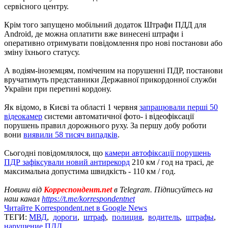
сервісного центру.
Крім того запущено мобільний додаток Штрафи ПДД для
Android, де можна оплатити вже винесені штрафи і
оперативно отримувати повідомлення про нові постанови або
зміну їхнього статусу.
А водіям-іноземцям, поміченим на порушенні ПДР, постанови
вручатимуть представники Державної прикордонної служби
України при перетині кордону.
Як відомо, в Києві та області 1 червня
запрацювали перші 50
відеокамер
системи автоматичної фото- і відеофіксації
порушень правил дорожнього руху. За першу добу роботи
вони
виявили 58 тисяч випадків
.
Сьогодні повідомлялося, що
камери автофіксації порушень
ПДР зафіксували новий антирекорд
210 км / год на трасі, де
максимальна допустима швидкість - 110 км / год.
Новини від
Корреспондент.net
в Telegram. Підписуйтесь на
наш канал
https://t.me/korrespondentnet
Читайте Korrespondent.net в Google News
ТЕГИ:
МВД
,
дороги
,
штраф
,
полиция
,
водитель
,
штрафы
,
нарушение ПДД