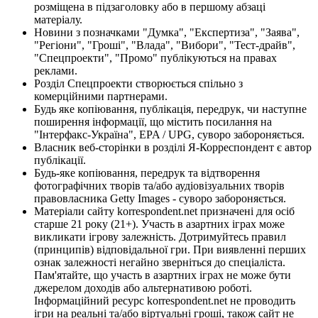
розміщена в підзаголовку або в першому абзаці
матеріалу.
Новини з позначками "Думка", "Експертиза", "Заява",
"Регіони", "Гроші", "Влада", "Вибори", "Тест-драйв",
"Спецпроекти", "Промо" публікуються на правах
реклами.
Розділ Спецпроекти створюється спільно з
комерційними партнерами.
Будь яке копіювання, публікація, передрук, чи наступне
поширення інформації, що містить посилання на
"Інтерфакс-Україна", EPA / UPG, суворо забороняється.
Власник веб-сторінки в розділі Я-Корреспондент є автор
публікації.
Будь-яке копіювання, передрук та відтворення
фотографічних творів та/або аудіовізуальних творів
правовласника Getty Images - суворо забороняється.
Матеріали сайту korrespondent.net призначені для осіб
старше 21 року (21+). Участь в азартних іграх може
викликати ігрову залежність. Дотримуйтесь правил
(принципів) відповідальної гри. При виявленні перших
ознак залежності негайно зверніться до спеціаліста.
Пам'ятайте, що участь в азартних іграх не може бути
джерелом доходів або альтернативою роботі.
Інформаційний ресурс korrespondent.net не проводить
ігри на реальні та/або віртуальні гроші, також сайт не