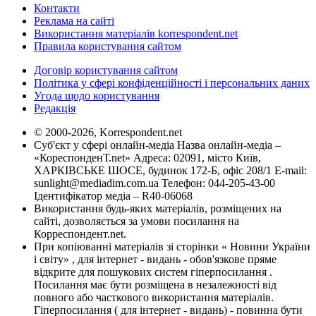
Контакти
Реклама на сайті
Використання матеріалів korrespondent.net
Правила користування сайтом
Договір користування сайтом
Політика у сфері конфіденційності і персональних даних
Угода щодо користування
Редакція
© 2000-2026, Korrespondent.net
Суб'єкт у сфері онлайн-медіа Назва онлайн-медіа –
«КореспонденТ.net» Адреса: 02091, місто Київ,
ХАРКІВСЬКЕ ШОСЕ, будинок 172-Б, офіс 208/1 E-mail:
sunlight@mediadim.com.ua
Телефон: 044-205-43-00
Ідентифікатор медіа – R40-06068
Використання будь-яких матеріалів, розміщених на
сайті, дозволяється за умови посилання на
Корреспондент.net.
При копіюванні матеріалів зі сторінки « Новини України
і світу» , для інтернет - видань - обов'язкове пряме
відкрите для пошукових систем гіперпосилання .
Посилання має бути розміщена в незалежності від
повного або часткового використання матеріалів.
Гіперпосилання ( для інтернет - видань) - повинна бути