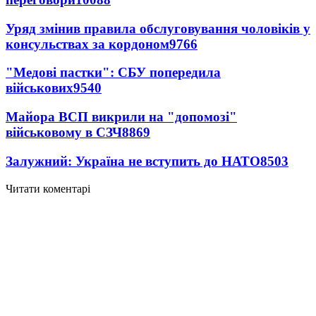
Уряд змінив правила обслуговування чоловіків у
консульствах за кордоном
9766
"Медові пастки": СБУ попередила
військових
9540
Майора ВСП викрили на "допомозі"
військовому в СЗЧ
8869
Залужний: Україна не вступить до НАТО
8503
Читати коментарі