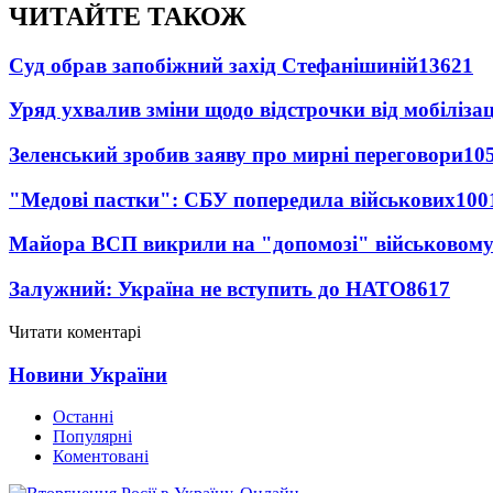
ЧИТАЙТЕ ТАКОЖ
Суд обрав запобіжний захід Стефанішиній
13621
Уряд ухвалив зміни щодо відстрочки від мобілізац
Зеленський зробив заяву про мирні переговори
10
"Медові пастки": СБУ попередила військових
100
Майора ВСП викрили на "допомозі" військовому
Залужний: Україна не вступить до НАТО
8617
Читати коментарі
Новини України
Останні
Популярні
Коментовані