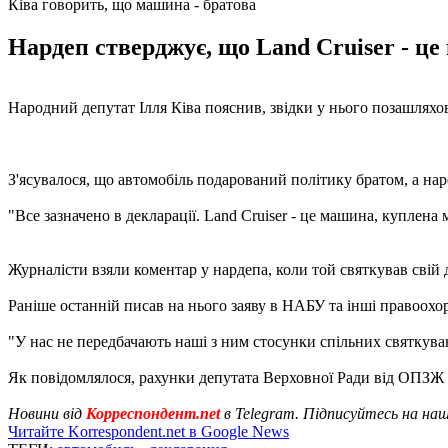
Ківа говорить, що машина - братова
Нардеп стверджує, що Land Cruiser - це
Народний депутат Ілля Ківа пояснив, звідки у нього позашляхови
З'ясувалося, що автомобіль подарований політику братом, а на
"Все зазначено в декларації. Land Cruiser - це машина, куплена
Журналісти взяли коментар у нардепа, коли той святкував свій 
Раніше останній писав на нього заяву в НАБУ та інші правоохо
"У нас не передбачають наші з ним стосунки спільних святкувань
Як повідомлялося, рахунки депутата Верховної Ради від ОПЗЖ
Новини від
Корреспондент.net
в Telegram. Підписуйтесь на на
Читайте Korrespondent.net в Google News