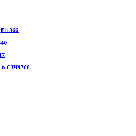
ії
11366
540
17
 в СЗЧ
9768