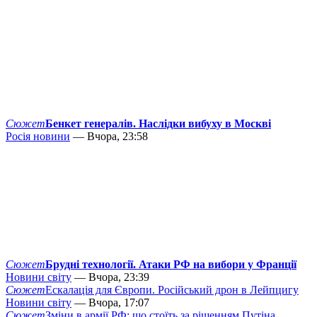
Сюжет
Бенкет генералів. Наслідки вибуху в Москві
Росія новини
— Вчора, 23:58
Сюжет
Брудні технології. Атаки РФ на вибори у Франції
Новини світу
— Вчора, 23:39
Сюжет
Ескалація для Європи. Російський дрон в Лейпцигу
Новини світу
— Вчора, 17:07
Сюжет
Зміни в армії РФ: що стоїть за рішенням Путіна