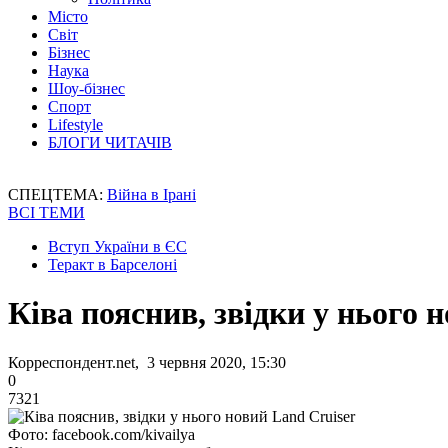
Місто
Світ
Бізнес
Наука
Шоу-бізнес
Спорт
Lifestyle
БЛОГИ ЧИТАЧІВ
СПЕЦТЕМА:
Війна в Ірані
ВСІ ТЕМИ
Вступ України в ЄС
Теракт в Барселоні
Ківа пояснив, звідки у нього 
Корреспондент.net, 3 червня 2020, 15:30
0
7321
Фото: facebook.com/kivailya