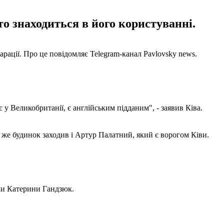
то знаходиться в його користуванні.
арації. Про це повідомляє Telegram-канал Pavlovsky news.
 у Великобританії, є англійським підданим", - заявив Ківа.
й же будинок заходив і Артур Палатний, який є ворогом Ківи.
ки Катерини Гандзюк.