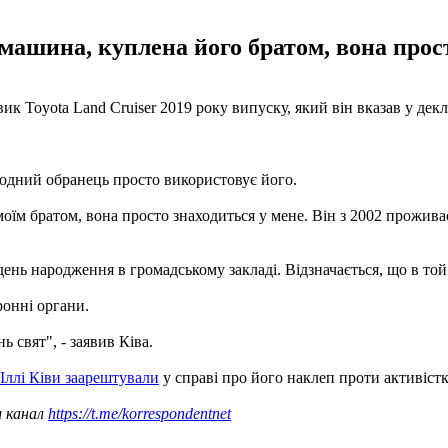
 машина, куплена його братом, вона прос
к Toyota Land Cruiser 2019 року випуску, який він вказав у декл
родний обранець просто використовує його.
 моїм братом, вона просто знаходиться у мене. Він з 2002 проживає
день народження в громадському закладі. Відзначається, що в то
ронні органи.
 свят", - заявив Ківа.
Іллі Ківи заарештували
у справі про його наклеп проти активіст
ш канал
https://t.me/korrespondentnet