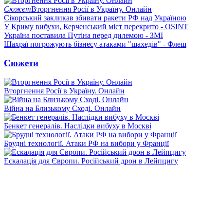
Сюжет
Вторгнення Росії в Україну. Онлайн
Сікорський закликав збивати ракети РФ над Україною
У Криму вибухи, Керченський міст перекрито - OSINT
Україна поставила Путіна перед дилемою - ЗМІ
Шахраї погрожують бізнесу атаками "шахедів" - Флеш
Сюжети
Вторгнення Росії в Україну. Онлайн
Війна на Близькому Сході. Онлайн
Бенкет генералів. Наслідки вибуху в Москві
Брудні технології. Атаки РФ на вибори у Франції
Ескалація для Європи. Російський дрон в Лейпцигу