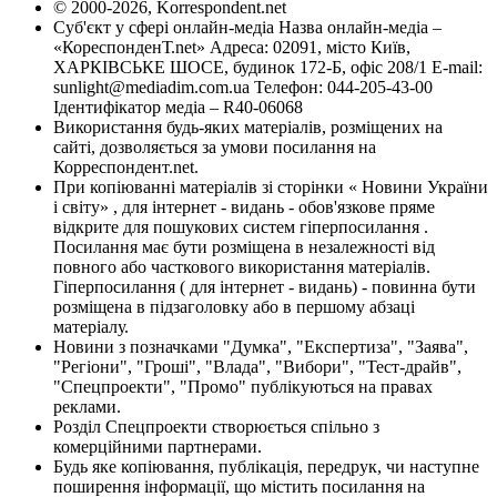
© 2000-2026, Korrespondent.net
Суб'єкт у сфері онлайн-медіа Назва онлайн-медіа –
«КореспонденТ.net» Адреса: 02091, місто Київ,
ХАРКІВСЬКЕ ШОСЕ, будинок 172-Б, офіс 208/1 E-mail:
sunlight@mediadim.com.ua
Телефон: 044-205-43-00
Ідентифікатор медіа – R40-06068
Використання будь-яких матеріалів, розміщених на
сайті, дозволяється за умови посилання на
Корреспондент.net.
При копіюванні матеріалів зі сторінки « Новини України
і світу» , для інтернет - видань - обов'язкове пряме
відкрите для пошукових систем гіперпосилання .
Посилання має бути розміщена в незалежності від
повного або часткового використання матеріалів.
Гіперпосилання ( для інтернет - видань) - повинна бути
розміщена в підзаголовку або в першому абзаці
матеріалу.
Новини з позначками "Думка", "Експертиза", "Заява",
"Регіони", "Гроші", "Влада", "Вибори", "Тест-драйв",
"Спецпроекти", "Промо" публікуються на правах
реклами.
Розділ Спецпроекти створюється спільно з
комерційними партнерами.
Будь яке копіювання, публікація, передрук, чи наступне
поширення інформації, що містить посилання на