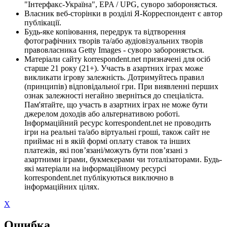
"Інтерфакс-Україна", EPA / UPG, суворо забороняється.
Власник веб-сторінки в розділі Я-Корреспондент є автор
публікації.
Будь-яке копіювання, передрук та відтворення
фотографічних творів та/або аудіовізуальних творів
правовласника Getty Images - суворо забороняється.
Матеріали сайту korrespondent.net призначені для осіб
старше 21 року (21+). Участь в азартних іграх може
викликати ігрову залежність. Дотримуйтесь правил
(принципів) відповідальної гри. При виявленні перших
ознак залежності негайно зверніться до спеціаліста.
Пам'ятайте, що участь в азартних іграх не може бути
джерелом доходів або альтернативою роботі.
Інформаційний ресурс korrespondent.net не проводить
ігри на реальні та/або віртуальні гроші, також сайт не
приймає ні в якій формі оплату ставок та інших
платежів, які пов’язані/можуть бути пов’язані з
азартними іграми, букмекерами чи тоталізаторами. Будь-
які матеріали на інформаційному ресурсі
korrespondent.net публікуються виключно в
інформаційних цілях.
X
Ошибка