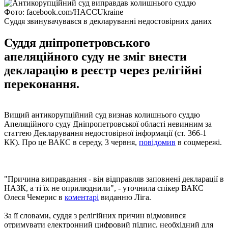
Фото: facebook.com/HACCUkraine
Суддя звинувачувався в декларуванні недостовірних даних
Суддя дніпропетровського
апеляційного суду не зміг внести
декларацію в реєстр через релігійні
переконання.
Вищий антикорупційний суд визнав колишнього суддю
Апеляційного суду Дніпропетровської області невинним за
статтею Декларування недостовірної інформації (ст. 366-1
КК). Про це ВАКС в середу, 3 червня,
повідомив
в соцмережі.
"Причина виправдання - він відправляв заповнені декларації в
НАЗК, а ті їх не оприлюднили", - уточнила спікер ВАКС
Олеся Чемерис в
коментарі
виданню Ліга.
За її словами, суддя з релігійних причин відмовився
отримувати електронний цифровий підпис, необхідний для