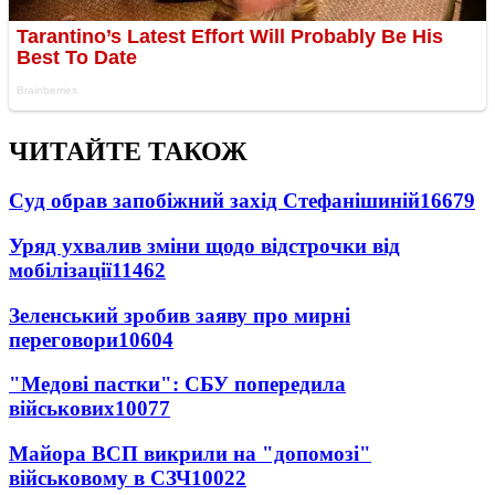
ЧИТАЙТЕ ТАКОЖ
Суд обрав запобіжний захід Стефанішиній
16679
Уряд ухвалив зміни щодо відстрочки від
мобілізації
11462
Зеленський зробив заяву про мирні
переговори
10604
"Медові пастки": СБУ попередила
військових
10077
Майора ВСП викрили на "допомозі"
військовому в СЗЧ
10022