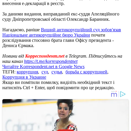
внесення е-декларації в реєстр.
За даними видання, виправданий екс-суддя Апеляційного
суду Дніпропетровської області Олександр Баранник.
Нагадаємо, раніше
Вищий антикорупційний суд зобов'язав
Національне антикорупційне бюро України
почати
розслідування стосовно брата глави Офісу президента -
Дениса Єрмака.
Новини від
Корреспондент.net
в Telegram. Підписуйтесь на
наш канал
https://t.me/korrespondentnet
Читайте Korrespondent.net в Google News
ТЕГИ:
коррупция
,
суд
,
судья
,
борьба с коррупцией
,
Коррупция в Украине
Якщо ви помітили помилку, виділіть необхідний текст і
натисніть Ctrl + Enter, щоб повідомити про це редакцію.