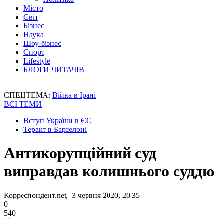
Місто
Світ
Бізнес
Наука
Шоу-бізнес
Спорт
Lifestyle
БЛОГИ ЧИТАЧІВ
СПЕЦТЕМА:
Війна в Ірані
ВСІ ТЕМИ
Вступ України в ЄС
Теракт в Барселоні
Антикорупційний суд
виправдав колишнього суддю
Корреспондент.net, 3 червня 2020, 20:35
0
540