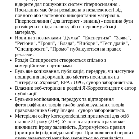
відкрите для пошукових систем гіперпосилання .
Посилання має бути розміщена в незалежності від
повного або часткового використання матеріалів.
Гіперпосилання ( для інтернет - видань) - повинна бути
розміщена в підзаголовку або в першому абзаці
матеріалу.
Новини з позначками "Думка", "Експертиза", "Заява",
"Регіони", "Гроші", "Влада", "Вибори", "Тест-драйв",
"Спецпроекти", "Промо" публікуються на правах
реклами.
Розділ Спецпроекти створюється спільно з
комерційними партнерами.
Будь яке копіювання, публікація, передрук, чи наступне
поширення інформації, що містить посилання на
"Інтерфакс-Україна", EPA / UPG, суворо забороняється.
Власник веб-сторінки в розділі Я-Корреспондент є автор
публікації.
Будь-яке копіювання, передрук та відтворення
фотографічних творів та/або аудіовізуальних творів
правовласника Getty Images - суворо забороняється.
Матеріали сайту korrespondent.net призначені для осіб
старше 21 року (21+). Участь в азартних іграх може
викликати ігрову залежність. Дотримуйтесь правил
(принципів) відповідальної гри. При виявленні перших
ознак залежності негайно зверніться до спеціаліста.