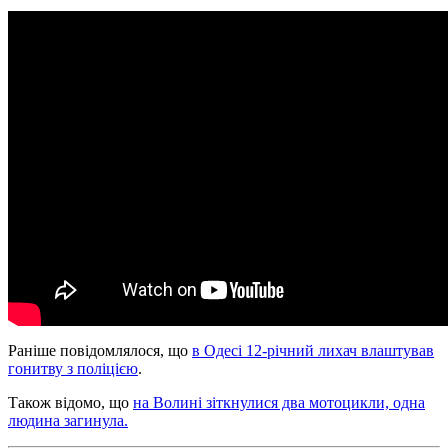
Раніше повідомлялося, що
в Одесі 12-річний лихач влаштував
гонитву з поліцією
.
Також відомо, що
на Волині зіткнулися два мотоцикли, одна
людина загинула.