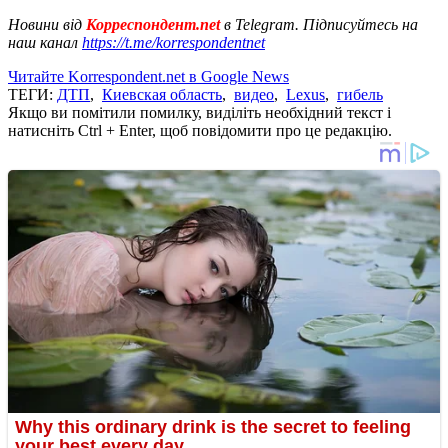
Новини від
Корреспондент.net
в Telegram. Підписуйтесь на
наш канал
https://t.me/korrespondentnet
Читайте Korrespondent.net в Google News
ТЕГИ:
ДТП
,
Киевская область
,
видео
,
Lexus
,
гибель
Якщо ви помітили помилку, виділіть необхідний текст і
натисніть Ctrl + Enter, щоб повідомити про це редакцію.