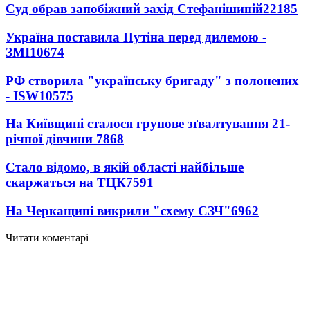
Суд обрав запобіжний захід Стефанішиній
22185
Україна поставила Путіна перед дилемою -
ЗМІ
10674
РФ створила "українську бригаду" з полонених
- ISW
10575
На Київщині сталося групове зґвалтування 21-
річної дівчини
7868
Стало відомо, в якій області найбільше
скаржаться на ТЦК
7591
На Черкащині викрили "схему СЗЧ"
6962
Читати коментарі