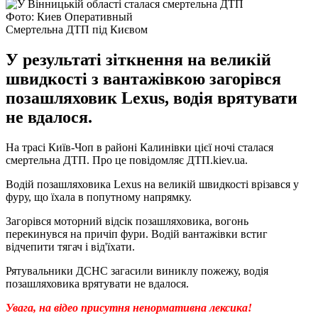
Фото: Киев Оперативный
Смертельна ДТП під Києвом
У результаті зіткнення на великій
швидкості з вантажівкою загорівся
позашляховик Lexus, водія врятувати
не вдалося.
На трасі Київ-Чоп в районі Калинівки цієї ночі сталася
смертельна ДТП. Про це повідомляє ДТП.kiev.ua.
Водій позашляховика Lexus на великій швидкості врізався у
фуру, що їхала в попутному напрямку.
Загорівся моторний відсік позашляховика, вогонь
перекинувся на причіп фури. Водій вантажівки встиг
відчепити тягач і від'їхати.
Рятувальники ДСНС загасили виниклу пожежу, водія
позашляховика врятувати не вдалося.
Увага, на відео присутня ненормативна лексика!