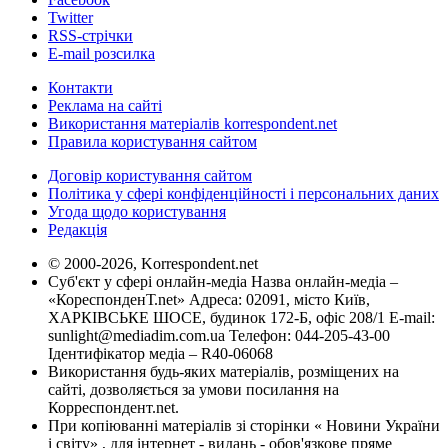
Twitter
RSS-стрічки
E-mail розсилка
Контакти
Реклама на сайті
Використання матеріалів korrespondent.net
Правила користування сайтом
Договір користування сайтом
Політика у сфері конфіденційності і персональних даних
Угода щодо користування
Редакція
© 2000-2026, Korrespondent.net
Суб'єкт у сфері онлайн-медіа Назва онлайн-медіа –
«КореспонденТ.net» Адреса: 02091, місто Київ,
ХАРКІВСЬКЕ ШОСЕ, будинок 172-Б, офіс 208/1 E-mail:
sunlight@mediadim.com.ua
Телефон: 044-205-43-00
Ідентифікатор медіа – R40-06068
Використання будь-яких матеріалів, розміщених на
сайті, дозволяється за умови посилання на
Корреспондент.net.
При копіюванні матеріалів зі сторінки « Новини України
і світу» , для інтернет - видань - обов'язкове пряме