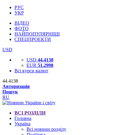
РУС
УКР
ВІДЕО
ФОТО
НАЙПОПУЛЯРНІШІ
СПЕЦПРОЕКТИ
USD
USD
44.4138
EUR
51.2998
Всі курси валют
44.4138
Авторизація
Пошук
RU
ВСІ РОЗДІЛИ
Головна
Україна
Всі новини розділу
Політика