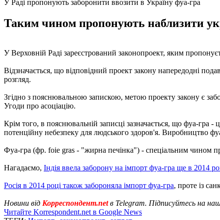
У Раді пропонують заборонити ввозити в Україну фуа-гра
Таким чином пропонують наблизити укра
У Верховній Раді зареєстрований законопроект, яким пропонуєть
Відзначається, що відповідний проект закону напередодні под
розгляд.
Згідно з пояснювальною запискою, метою проекту закону є забо
Угоди про асоціацію.
Крім того, в пояснювальній записці зазначається, що фуа-гра - 
потенційну небезпеку для людського здоров'я. Виробництво фуа-г
Фуа-гра (фр. foie gras - "жирна печінка") - спеціальним чином 
Нагадаємо,
Індія ввела заборону на імпорт фуа-гра ще в 2014 ро
Росія в 2014 році також забороняла імпорт фуа-гра
, проте із са
Новини від
Корреспондент.net
в Telegram. Підписуйтесь на на
Читайте Korrespondent.net в Google News