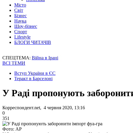
Місто
Світ
Бізнес
Наука
Шоу-бізнес
Спорт
Lifestyle
БЛОГИ ЧИТАЧІВ
СПЕЦТЕМА:
Війна в Ірані
ВСІ ТЕМИ
Вступ України в ЄС
Теракт в Барселоні
У Раді пропонують заборонит
Корреспондент.net, 4 червня 2020, 13:16
0
351
Фото: AP