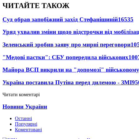
ЧИТАЙТЕ ТАКОЖ
Суд обрав запобіжний захід Стефанішиній
16535
Уряд ухвалив зміни щодо відстрочки від мобілізац
Зеленський зробив заяву про мирні переговори
10
"Медові пастки": СБУ попередила військових
100
Майора ВСП викрили на "допомозі" військовому
Україна поставила Путіна перед дилемою - ЗМІ
95
Читати коментарі
Новини України
Останні
Популярні
Коментовані