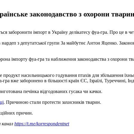
їнське законодавство з охорони тварин 
ся заборонити імпорт в Україну делікатесу фуа-гра. Про це в че
ав нардеп з депутатської групи За майбутнє Антон Яценко. Зако
рона імпорту фуа-гра та наближення законодавства з охорони тва
це продукт насильницького годування птахів для збільшення їхньо
ра вже заборонено в більшості країн ЄС, Ізраїлі, Туреччині, Інді
приготована печінка відгодованих гусака чи качки.
ці
. Причиною стали протести захисників тварин.
нкційних причин.
ш канал
https://t.me/korrespondentnet