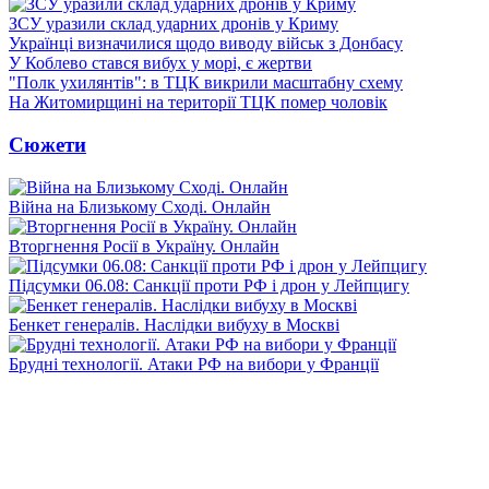
ЗСУ уразили склад ударних дронів у Криму
Українці визначилися щодо виводу військ з Донбасу
У Коблево стався вибух у морі, є жертви
"Полк ухилянтів": в ТЦК викрили масштабну схему
На Житомирщині на території ТЦК помер чоловік
Сюжети
Війна на Близькому Сході. Онлайн
Вторгнення Росії в Україну. Онлайн
Підсумки 06.08: Санкції проти РФ і дрон у Лейпцигу
Бенкет генералів. Наслідки вибуху в Москві
Брудні технології. Атаки РФ на вибори у Франції