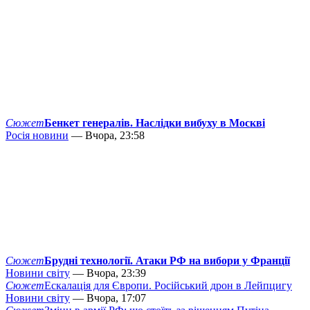
Сюжет
Бенкет генералів. Наслідки вибуху в Москві
Росія новини
— Вчора, 23:58
Сюжет
Брудні технології. Атаки РФ на вибори у Франції
Новини світу
— Вчора, 23:39
Сюжет
Ескалація для Європи. Російський дрон в Лейпцигу
Новини світу
— Вчора, 17:07