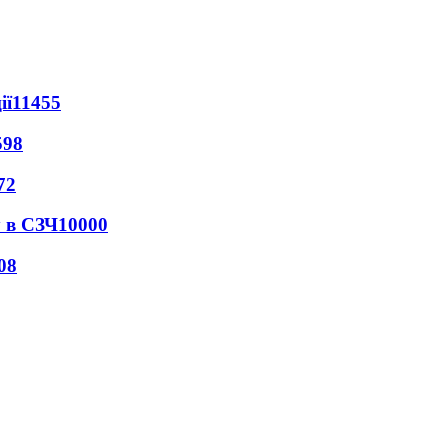
ії
11455
598
72
 в СЗЧ
10000
08