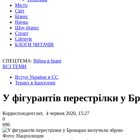
Місто
Світ
Бізнес
Наука
Шоу-бізнес
Спорт
Lifestyle
БЛОГИ ЧИТАЧІВ
СПЕЦТЕМА:
Війна в Ірані
ВСІ ТЕМИ
Вступ України в ЄС
Теракт в Барселоні
У фігурантів перестрілки у Б
Корреспондент.net, 4 червня 2020, 15:27
0
696
Фото: Нацполиция