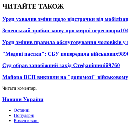
ЧИТАЙТЕ ТАКОЖ
Уряд ухвалив зміни щодо відстрочки від мобілізац
Зеленський зробив заяву про мирні переговори
10
Уряд змінив правила обслуговування чоловіків у
"Медові пастки": СБУ попередила військових
989
Суд обрав запобіжний захід Стефанішиній
9760
Майора ВСП викрили на "допомозі" військовому
Читати коментарі
Новини України
Останні
Популярні
Коментовані