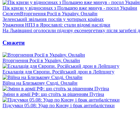
Пік кризи у відносинах з Польщею вже минув - посол України
Сюжет
Вторгнення Росії в Україну. Онлайн
Зеленський звільнив послів у чотирьох країнах
Ураження НПЗ в Ярославлі: стали відомі наслідки
На Львівщині оголосили підозру ексенергетику після загибелі 
Сюжети
Вторгнення Росії в Україну. Онлайн
Ескалація для Європи. Російський дрон в Лейпцигу
Війна на Близькому Сході. Онлайн
Зміни в армії РФ: що стоїть за рішенням Путіна
Підсумки 05.08: Удар по Києву і брак антибалістики