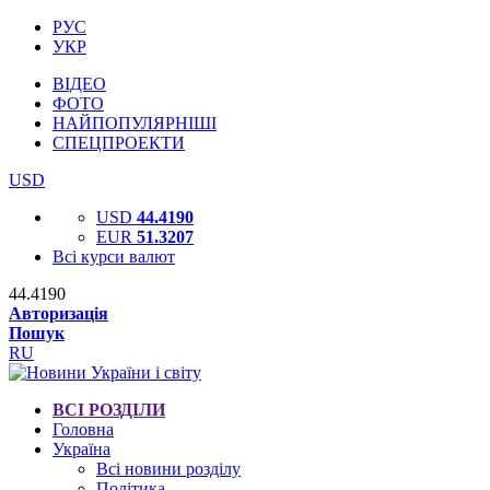
РУС
УКР
ВІДЕО
ФОТО
НАЙПОПУЛЯРНІШІ
СПЕЦПРОЕКТИ
USD
USD
44.4190
EUR
51.3207
Всі курси валют
44.4190
Авторизація
Пошук
RU
ВСІ РОЗДІЛИ
Головна
Україна
Всі новини розділу
Політика