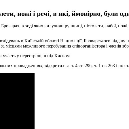
ти, ножі і речі, в які, ймовірно, були од
Броварах, в ході яких вилучили рушниці, пістолети, набої, ножі,
слідувань в Київській області Нацполіції, Броварського відділу п
а місцями можливого перебування співорганізатора і членів збро
и участь у перестрілці в під Києвом.
их провадженнях, відкритих за ч. 4 ст. 296, ч. 1 ст. 263 і по ст.