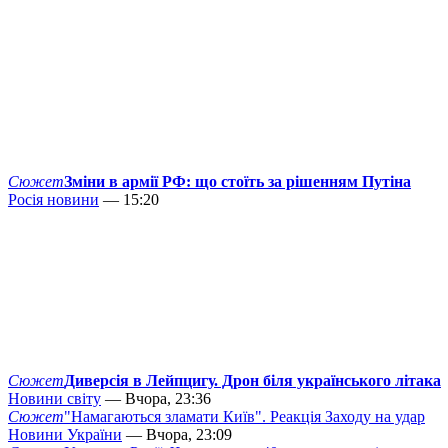
Сюжет
Зміни в армії РФ: що стоїть за рішенням Путіна
Росія новини
— 15:20
Сюжет
Диверсія в Лейпцигу. Дрон біля українського літака
Новини світу
— Вчора, 23:36
Сюжет
"Намагаються зламати Київ". Реакція Заходу на удар
Новини України
— Вчора, 23:09