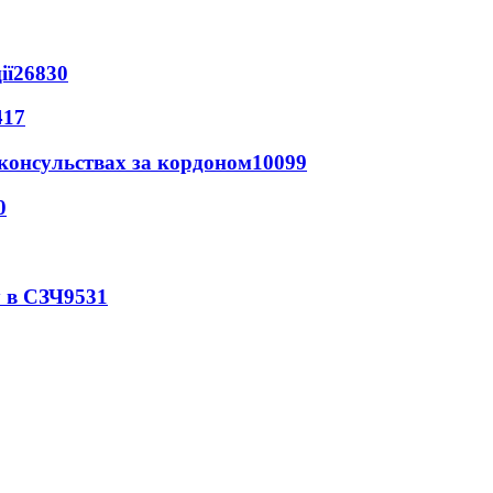
ії
26830
417
 консульствах за кордоном
10099
0
 в СЗЧ
9531