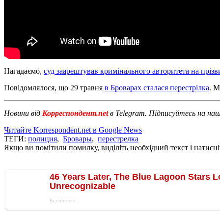
Нагадаємо,
суд заарештував кримінального авторитета на прізв
Повідомлялося, що 29 травня
в Броварах сталася перестрілка
. М
Новини від
Корреспондент.net
в Telegram. Підписуйтесь на на
Читайте Korrespondent.net в Google News
ТЕГИ:
полиция
,
Бровары
,
перестрелка
Якщо ви помітили помилку, виділіть необхідний текст і натисніт