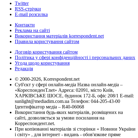
Twitter
RSS-стрічки
E-mail розсилка
Контакти
Реклама на сайті
Використання матеріалів korrespondent.net
Правила користування сайтом
Договір користування сайтом
Політика у сфері конфіденційності і персональних даних
Угода щодо користування
Редакція
© 2000-2026, Korrespondent.net
Суб'єкт у сфері онлайн-медіа Назва онлайн-медіа –
«КореспонденТ.net» Адреса: 02091, місто Київ,
ХАРКІВСЬКЕ ШОСЕ, будинок 172-Б, офіс 208/1 E-mail:
sunlight@mediadim.com.ua
Телефон: 044-205-43-00
Ідентифікатор медіа – R40-06068
Використання будь-яких матеріалів, розміщених на
сайті, дозволяється за умови посилання на
Корреспондент.net.
При копіюванні матеріалів зі сторінки « Новини України
і світу» , для інтернет - видань - обов'язкове пряме