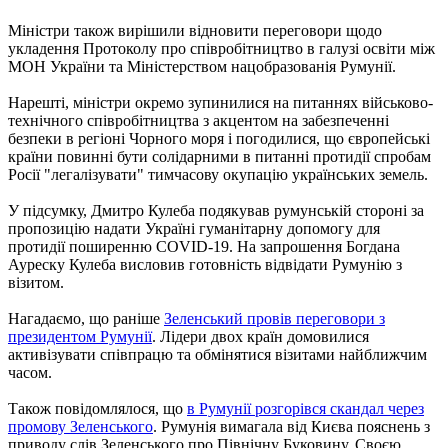
Міністри також вирішили відновити переговори щодо
укладення Протоколу про співробітництво в галузі освіти між
МОН України та Міністерством нацобразованія Румунії.
Нарешті, міністри окремо зупинилися на питаннях військово-
технічного співробітництва з акцентом на забезпеченні
безпеки в регіоні Чорного моря і погодилися, що європейські
країни повинні бути солідарними в питанні протидії спробам
Росії "легалізувати" тимчасову окупацію українських земель.
У підсумку, Дмитро Кулеба подякував румунській стороні за
пропозицію надати Україні гуманітарну допомогу для
протидії поширенню COVID-19. На запрошення Богдана
Ауреску Кулеба висловив готовність відвідати Румунію з
візитом.
Нагадаємо, що раніше
Зеленський провів переговори з
президентом Румунії
. Лідери двох країн домовилися
активізувати співпрацю та обмінятися візитами найближчим
часом.
Також повідомлялося, що
в Румунії розгорівся скандал через
промову Зеленського
. Румунія вимагала від Києва пояснень з
приводу слів Зеленського про Північну Буковину. Своєю