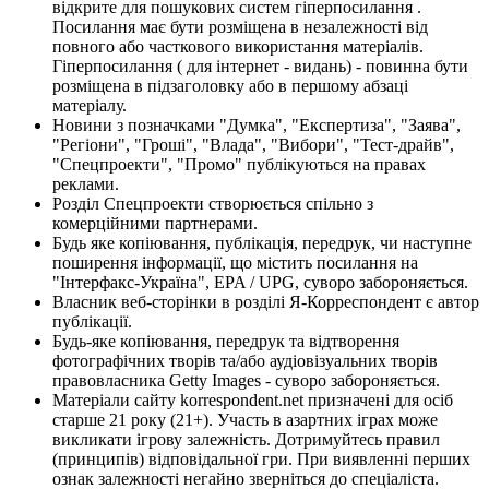
відкрите для пошукових систем гіперпосилання .
Посилання має бути розміщена в незалежності від
повного або часткового використання матеріалів.
Гіперпосилання ( для інтернет - видань) - повинна бути
розміщена в підзаголовку або в першому абзаці
матеріалу.
Новини з позначками "Думка", "Експертиза", "Заява",
"Регіони", "Гроші", "Влада", "Вибори", "Тест-драйв",
"Спецпроекти", "Промо" публікуються на правах
реклами.
Розділ Спецпроекти створюється спільно з
комерційними партнерами.
Будь яке копіювання, публікація, передрук, чи наступне
поширення інформації, що містить посилання на
"Інтерфакс-Україна", EPA / UPG, суворо забороняється.
Власник веб-сторінки в розділі Я-Корреспондент є автор
публікації.
Будь-яке копіювання, передрук та відтворення
фотографічних творів та/або аудіовізуальних творів
правовласника Getty Images - суворо забороняється.
Матеріали сайту korrespondent.net призначені для осіб
старше 21 року (21+). Участь в азартних іграх може
викликати ігрову залежність. Дотримуйтесь правил
(принципів) відповідальної гри. При виявленні перших
ознак залежності негайно зверніться до спеціаліста.