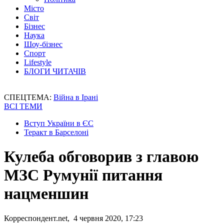
Місто
Світ
Бізнес
Наука
Шоу-бізнес
Спорт
Lifestyle
БЛОГИ ЧИТАЧІВ
СПЕЦТЕМА:
Війна в Ірані
ВСІ ТЕМИ
Вступ України в ЄС
Теракт в Барселоні
Кулеба обговорив з главою
МЗС Румунії питання
нацменшин
Корреспондент.net, 4 червня 2020, 17:23