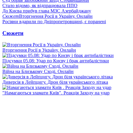
Суд обрав запобіжний захід Стефанішиній
Стало відомо, як відпрацювала ППО
До Києва прибув глава МЗС Азербайджану
Сюжет
Вторгнення Росії в Україну. Онлайн
Росіяни вдарили по Дніпропетровщині, є поранені
Сюжети
Вторгнення Росії в Україну. Онлайн
Підсумки 05.08: Удар по Києву і брак антибалістики
Війна на Близькому Сході. Онлайн
Диверсія в Лейпцигу. Дрон біля українського літака
"Намагаються зламати Київ". Реакція Заходу на удар