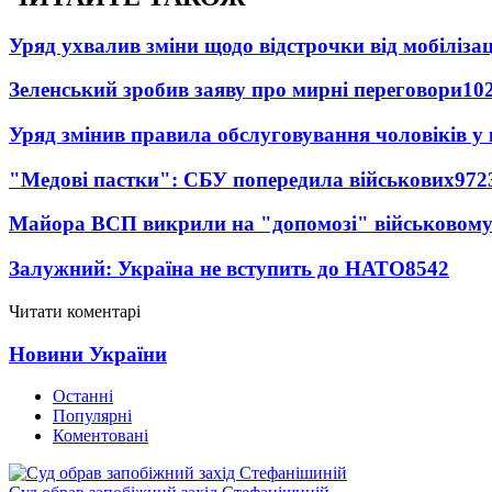
Уряд ухвалив зміни щодо відстрочки від мобілізац
Зеленський зробив заяву про мирні переговори
10
Уряд змінив правила обслуговування чоловіків у
"Медові пастки": СБУ попередила військових
972
Майора ВСП викрили на "допомозі" військовому
Залужний: Україна не вступить до НАТО
8542
Читати коментарі
Новини України
Останні
Популярні
Коментовані