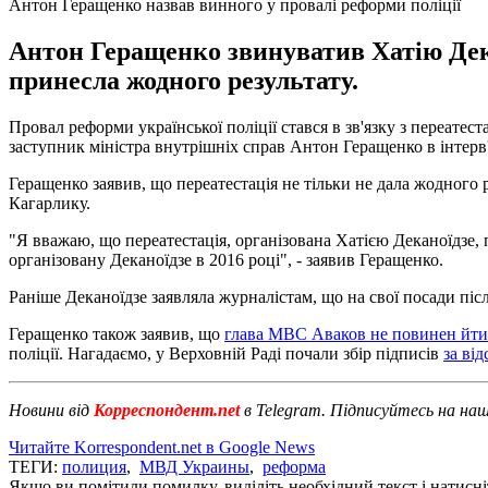
Антон Геращенко назвав винного у провалі реформи поліції
Антон Геращенко звинуватив Хатію Декан
принесла жодного результату.
Провал реформи української поліції стався в зв'язку з переатес
заступник міністра внутрішніх справ Антон Геращенко в інтер
Геращенко заявив, що переатестація не тільки не дала жодного р
Кагарлику.
"Я вважаю, що переатестація, організована Хатією Деканоїдзе, 
організовану Деканоїдзе в 2016 році", - заявив Геращенко.
Раніше Деканоїдзе заявляла журналістам, що на свої посади піс
Геращенко також заявив, що
глава МВС Аваков не повинен йти 
поліції. Нагадаємо, у Верховній Раді почали збір підписів
за ві
Новини від
Корреспондент.net
в Telegram. Підписуйтесь на на
Читайте Korrespondent.net в Google News
ТЕГИ:
полиция
,
МВД Украины
,
реформа
Якщо ви помітили помилку, виділіть необхідний текст і натисніт