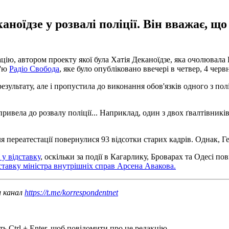
оїдзе у розвалі поліції. Він вважає, що
тацію, автором проекту якої була Хатія Деканоїдзе, яка очолювал
в'ю
Радіо Свобода
, яке було опубліковано ввечері в четвер, 4 черв
езультату, але і пропустила до виконання обов'язків одного з по
привела до розвалу поліції... Наприклад, один з двох ґвалтівник
ля переатестації повернулися 93 відсотки старих кадрів. Однак, 
у відставку
, оскільки за події в Кагарлику, Броварах та Одесі по
дставку міністра внутрішніх справ Арсена Авакова.
ш канал
https://t.me/korrespondentnet
ь Ctrl + Enter, щоб повідомити про це редакцію.