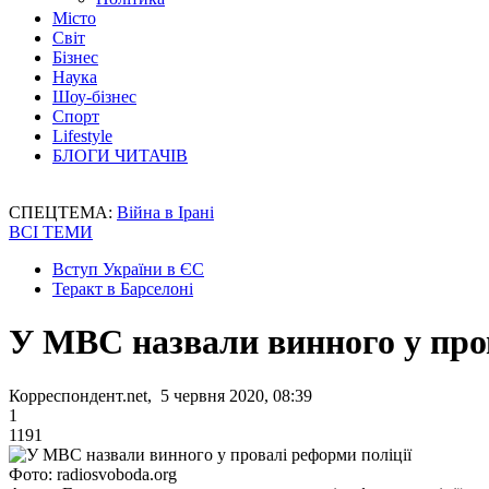
Місто
Світ
Бізнес
Наука
Шоу-бізнес
Спорт
Lifestyle
БЛОГИ ЧИТАЧІВ
СПЕЦТЕМА:
Війна в Ірані
ВСІ ТЕМИ
Вступ України в ЄС
Теракт в Барселоні
У МВС назвали винного у пров
Корреспондент.net, 5 червня 2020, 08:39
1
1191
Фото: radiosvoboda.org