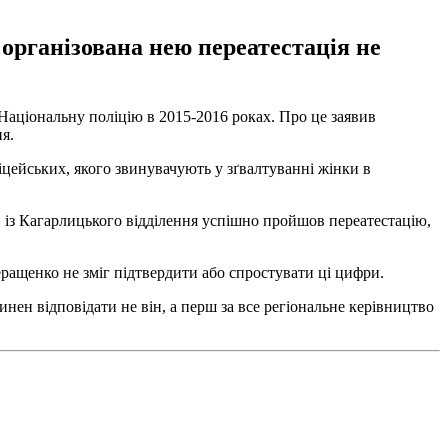
 організована нею переатестація не
а Національну поліцію в 2015-2016 роках. Про це заявив
ня.
ліцейських, якого звинувачують у зґвалтуванні жінки в
ів із Кагарлицького відділення успішно пройшов переатестацію,
Геращенко не зміг підтвердити або спростувати ці цифри.
винен відповідати не він, а перш за все регіональне керівництво