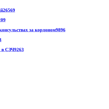
ії
26569
209
 консульствах за кордоном
9896
3
 в СЗЧ
9263