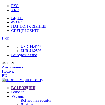
РУС
УКР
ВІДЕО
ФОТО
НАЙПОПУЛЯРНІШІ
СПЕЦПРОЕКТИ
USD
USD
44.4559
EUR
51.2598
Всі курси валют
44.4559
Авторизація
Пошук
RU
ВСІ РОЗДІЛИ
Головна
Україна
Всі новини розділу
Політика