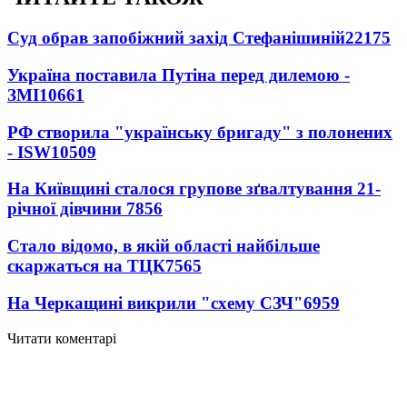
Суд обрав запобіжний захід Стефанішиній
22175
Україна поставила Путіна перед дилемою -
ЗМІ
10661
РФ створила "українську бригаду" з полонених
- ISW
10509
На Київщині сталося групове зґвалтування 21-
річної дівчини
7856
Стало відомо, в якій області найбільше
скаржаться на ТЦК
7565
На Черкащині викрили "схему СЗЧ"
6959
Читати коментарі