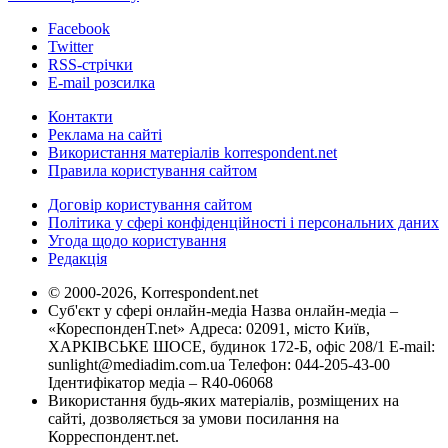
Facebook
Twitter
RSS-стрічки
E-mail розсилка
Контакти
Реклама на сайті
Використання матеріалів korrespondent.net
Правила користування сайтом
Договір користування сайтом
Політика у сфері конфіденційності і персональних даних
Угода щодо користування
Редакція
© 2000-2026, Korrespondent.net
Суб'єкт у сфері онлайн-медіа Назва онлайн-медіа –
«КореспонденТ.net» Адреса: 02091, місто Київ,
ХАРКІВСЬКЕ ШОСЕ, будинок 172-Б, офіс 208/1 E-mail:
sunlight@mediadim.com.ua
Телефон: 044-205-43-00
Ідентифікатор медіа – R40-06068
Використання будь-яких матеріалів, розміщених на
сайті, дозволяється за умови посилання на
Корреспондент.net.