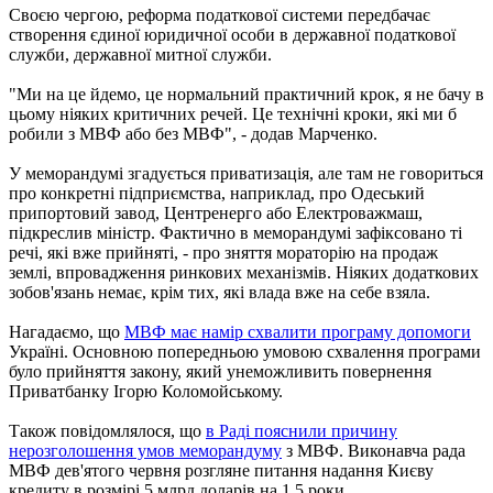
Своєю чергою, реформа податкової системи передбачає
створення єдиної юридичної особи в державної податкової
служби, державної митної служби.
"Ми на це йдемо, це нормальний практичний крок, я не бачу в
цьому ніяких критичних речей. Це технічні кроки, які ми б
робили з МВФ або без МВФ", - додав Марченко.
У меморандумі згадується приватизація, але там не говориться
про конкретні підприємства, наприклад, про Одеський
припортовий завод, Центренерго або Електроважмаш,
підкреслив міністр. Фактично в меморандумі зафіксовано ті
речі, які вже прийняті, - про зняття мораторію на продаж
землі, впровадження ринкових механізмів. Ніяких додаткових
зобов'язань немає, крім тих, які влада вже на себе взяла.
Нагадаємо, що
МВФ має намір схвалити програму допомоги
Україні. Основною попередньою умовою схвалення програми
було прийняття закону, який унеможливить повернення
Приватбанку Ігорю Коломойському.
Також повідомлялося, що
в Раді пояснили причину
нерозголошення умов меморандуму
з МВФ. Виконавча рада
МВФ дев'ятого червня розгляне питання надання Києву
кредиту в розмірі 5 млрд доларів на 1,5 роки.