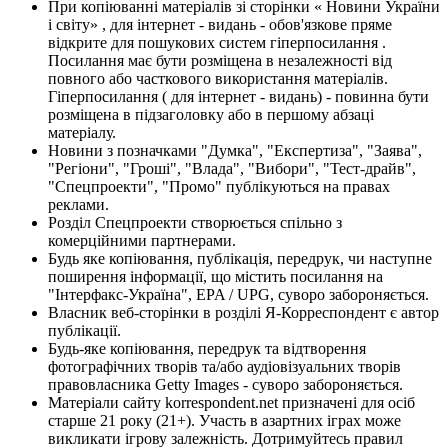
При копіюванні матеріалів зі сторінки « Новини України
і світу» , для інтернет - видань - обов'язкове пряме
відкрите для пошукових систем гіперпосилання .
Посилання має бути розміщена в незалежності від
повного або часткового використання матеріалів.
Гіперпосилання ( для інтернет - видань) - повинна бути
розміщена в підзаголовку або в першому абзаці
матеріалу.
Новини з позначками "Думка", "Експертиза", "Заява",
"Регіони", "Гроші", "Влада", "Вибори", "Тест-драйв",
"Спецпроекти", "Промо" публікуються на правах
реклами.
Розділ Спецпроекти створюється спільно з
комерційними партнерами.
Будь яке копіювання, публікація, передрук, чи наступне
поширення інформації, що містить посилання на
"Інтерфакс-Україна", EPA / UPG, суворо забороняється.
Власник веб-сторінки в розділі Я-Корреспондент є автор
публікації.
Будь-яке копіювання, передрук та відтворення
фотографічних творів та/або аудіовізуальних творів
правовласника Getty Images - суворо забороняється.
Матеріали сайту korrespondent.net призначені для осіб
старше 21 року (21+). Участь в азартних іграх може
викликати ігрову залежність. Дотримуйтесь правил