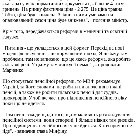
яка зараз у всіх нормативних документах, - більше 4 тисяч
гривень. На ринку фактична ціна - 2 275. Це ціна травня.
Тобто, ціна буде знижена. Згідно з цими умовами на
опалювальний сезон ціна буде знижена", - пояснив міністр.
Крім того, передбачаються реформи в медичній та освітній
галузях.
"Питання - що укладається в цей формат. Перехід на нові
моделі фінансування - це нормальний підхід. Я не бачу там
проблеми, там не записано, що це якась реформа, яка робить
якісь злі речі. У цьому там дискусії немає" , - продовжив
Марченко.
Що стосується пенсійної реформи, то МВФ рекомендує
Україні, за його словами, не робити виключення в плані
пенсій, а також не робити пільгових пенсій для суддів,
прокурорів. У той же час, про підвищення пенсійного віку
поки що не йдеться.
"Там певні заходи щодо того, що можливість розгойдування
пенсійної системи, вони створені. І більше ніяких там ризиків.
Про підвищення пенсійного віку не йдеться. Категорично не
йде", - зазначив глава Мінфіну.