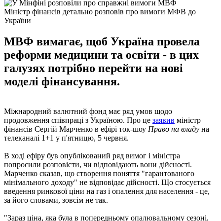
Міністр фінансів детально розповів про вимоги МФВ до
України
МВФ вимагає, щоб Україна провела
реформи медицини та освіти - в цих
галузях потрібно перейти на нові
моделі фінансування.
Міжнародний валютний фонд має ряд умов щодо
продовження співпраці з Україною. Про це
заявив
міністр
фінансів Сергій Марченко в ефірі ток-шоу
Право на владу
на
телеканалі 1+1 у п'ятницю, 5 червня.
В ході ефіру був опублікований ряд вимог і міністра
попросили розповісти, чи відповідають вони дійсності.
Марченко сказав, що створення поняття "гарантованого
мінімального доходу" не відповідає дійсності. Що стосується
введення ринкової ціни на газ і опалення для населення - це,
за його словами, зовсім не так.
"Зараз ціна, яка була в попередньому опалювальному сезоні,