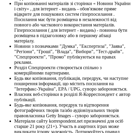
При копіюванні матеріалів зі сторінки « Новини України
і світу» , для інтернет - видань - обов'язкове пряме
відкрите для пошукових систем гіперпосилання .
Посилання має бути розміщена в незалежності від
повного або часткового використання матеріалів.
Гіперпосилання ( для інтернет - видань) - повинна бути
розміщена в підзаголовку або в першому абзаці
матеріалу.
Новини з позначками "Думка", "Експертиза", "Заява",
"Регіони", "Гроші", "Влада", "Вибори", "Тест-драйв",
"Спецпроекти", "Промо" публікуються на правах
реклами.
Розділ Спецпроекти створюється спільно з
комерційними партнерами.
Будь яке копіювання, публікація, передрук, чи наступне
поширення інформації, що містить посилання на
"Інтерфакс-Україна", EPA / UPG, суворо забороняється.
Власник веб-сторінки в розділі Я-Корреспондент є автор
публікації.
Будь-яке копіювання, передрук та відтворення
фотографічних творів та/або аудіовізуальних творів
правовласника Getty Images - суворо забороняється.
Матеріали сайту korrespondent.net призначені для осіб
старше 21 року (21+). Участь в азартних іграх може
викликати ігрову залежність. Дотримуйтесь правил