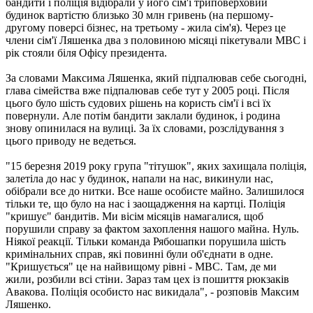
бандити і поліція відібрали у його сім'ї триповерховий
будинок вартістю близько 30 млн гривень (на першому-
другому поверсі бізнес, на третьому - жила сім'я). Через це
члени сім'ї Ляшенка два з половиною місяці пікетували МВС і
рік стояли біля Офісу президента.
За словами Максима Ляшенка, який підпалював себе сьогодні,
глава сімейства вже підпалював себе тут у 2005 році. Після
цього було шість судових рішень на користь сім'ї і всі їх
повернули. Але потім бандити заклали будинок, і родина
знову опинилася на вулиці. За їх словами, розслідування з
цього приводу не ведеться.
"15 березня 2019 року група "тітушок", яких захищала поліція,
залетіла до нас у будинок, напали на нас, викинули нас,
обібрали все до нитки. Все наше особисте майно. Залишилося
тільки те, що було на нас і заощадження на картці. Поліція
"кришує" бандитів. Ми вісім місяців намагалися, щоб
порушили справу за фактом захоплення нашого майна. Нуль.
Ніякої реакції. Тільки команда Рябошапки порушила шість
кримінальних справ, які повинні були об'єднати в одне.
"Кришується" це на найвищому рівні - МВС. Там, де ми
жили, розбили всі стіни. Зараз там цех із пошиття рюкзаків
Авакова. Поліція особисто нас викидала", - розповів Максим
Ляшенко.