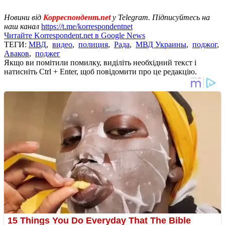
Новини від
Корреспондент.net
у Telegram. Підписуйтесь на
наш канал
https://t.me/korrespondentnet
Читайте Korrespondent.net в Google News
ТЕГИ:
МВД
,
видео
,
полиция
,
Рада
,
МВД Украины
,
поджог
,
Аваков
,
поджег
Якщо ви помітили помилку, виділіть необхідний текст і
натисніть Ctrl + Enter, щоб повідомити про це редакцію.