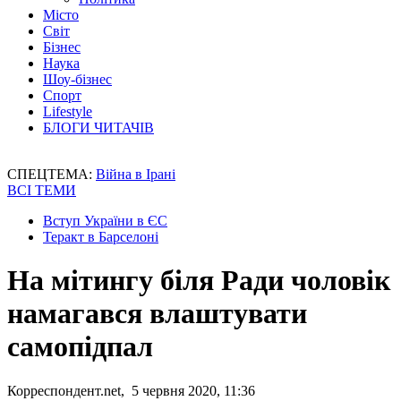
Місто
Світ
Бізнес
Наука
Шоу-бізнес
Спорт
Lifestyle
БЛОГИ ЧИТАЧІВ
СПЕЦТЕМА:
Війна в Ірані
ВСІ ТЕМИ
Вступ України в ЄС
Теракт в Барселоні
На мітингу біля Ради чоловік
намагався влаштувати
самопідпал
Корреспондент.net, 5 червня 2020, 11:36