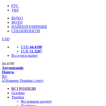
РУС
УКР
ВІДЕО
ФОТО
НАЙПОПУЛЯРНІШІ
СПЕЦПРОЕКТИ
USD
USD
44.4190
EUR
51.3207
Всі курси валют
44.4190
Авторизація
Пошук
RU
ВСІ РОЗДІЛИ
Головна
Україна
Всі новини розділу
Політика