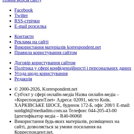
Facebook
Twitter
RSS-стрічки
E-mail розсилка
Контакти
Реклама на сайті
Використання матеріалів korrespondent.net
Правила користування сайтом
Договір користування сайтом
Політика у сфері конфіденційності і персональних даних
Угода щодо користування
Редакція
© 2000-2026, Korrespondent.net
Суб'єкт у сфері онлайн-медіа Назва онлайн-медіа –
«КореспонденТ.net» Адреса: 02091, місто Київ,
ХАРКІВСЬКЕ ШОСЕ, будинок 172-Б, офіс 208/1 E-mail:
sunlight@mediadim.com.ua
Телефон: 044-205-43-00
Ідентифікатор медіа – R40-06068
Використання будь-яких матеріалів, розміщених на
сайті, дозволяється за умови посилання на
Корреспондент.net.