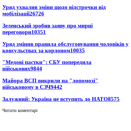
Уряд ухвалив зміни щодо відстрочки від
мобілізації
26726
Зеленський зробив заяву про мирні
переговори
10351
Уряд змінив правила обслуговування чоловіків у
консульствах за кордоном
10035
"Медові пастки": СБУ попередила
військових
9844
Майора ВСП викрили на "допомозі"
військовому в СЗЧ
9442
Залужний: Україна не вступить до НАТО
8575
Читати коментарі