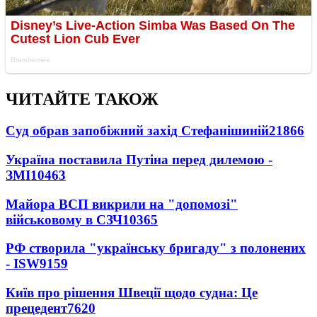
ЧИТАЙТЕ ТАКОЖ
Суд обрав запобіжний захід Стефанішиній
21866
Україна поставила Путіна перед дилемою -
ЗМІ
10463
Майора ВСП викрили на "допомозі"
військовому в СЗЧ
10365
РФ створила "українську бригаду" з полонених
- ISW
9159
Київ про рішення Швеції щодо судна: Це
прецедент
7620