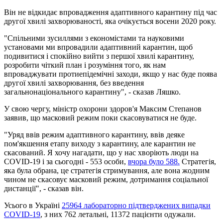
Він не відкидає впровадження адаптивного карантину під час
другої хвилі захворюваності, яка очікується восени 2020 року.
"Спільними зусиллями з економістами та науковими
установами ми впровадили адаптивний карантин, щоб
подивитися і спокійно вийти з першої хвилі карантину,
розробити чіткий план і розуміння того, як нам
впроваджувати протиепідемічні заходи, якщо у нас буде поява
другої хвилі захворювання, без введення
загальнонаціонального карантину", - сказав Ляшко.
У свою чергу, міністр охорони здоров'я Максим Степанов
заявив, що масковий режим поки скасовуватися не буде.
"Уряд ввів режим адаптивного карантину, ввів деяке
пом'якшення етапу виходу з карантину, але карантин не
скасований. Я хочу нагадати, що у нас хворіють люди на
COVID-19 і за сьогодні - 553 особи,
вчора було 588.
Стратегія,
яка була обрана, це стратегія стримування, але вона жодним
чином не скасовує масковий режим, дотримання соціальної
дистанції", - сказав він.
Усього в Україні
25964 лабораторно підтверджених випадки
COVID-19
, з них 762 летальні, 11372 пацієнти одужали.