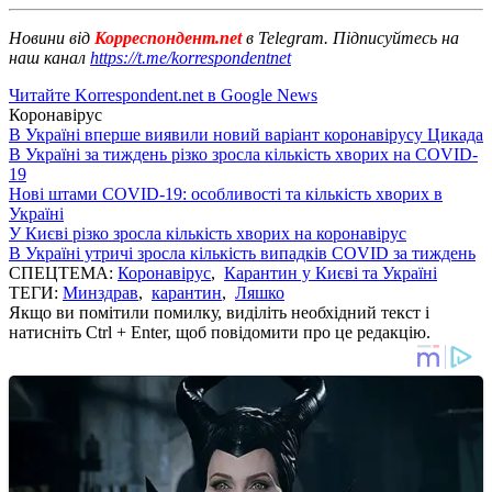
Новини від
Корреспондент.net
в Telegram. Підписуйтесь на
наш канал
https://t.me/korrespondentnet
Читайте Korrespondent.net в Google News
Коронавірус
В Україні вперше виявили новий варіант коронавірусу Цикада
В Україні за тиждень різко зросла кількість хворих на COVID-
19
Нові штами COVID-19: особливості та кількість хворих в
Україні
У Києві різко зросла кількість хворих на коронавірус
В Україні утричі зросла кількість випадків COVID за тиждень
СПЕЦТЕМА:
Коронавірус
,
Карантин у Києві та Україні
ТЕГИ:
Минздрав
,
карантин
,
Ляшко
Якщо ви помітили помилку, виділіть необхідний текст і
натисніть Ctrl + Enter, щоб повідомити про це редакцію.