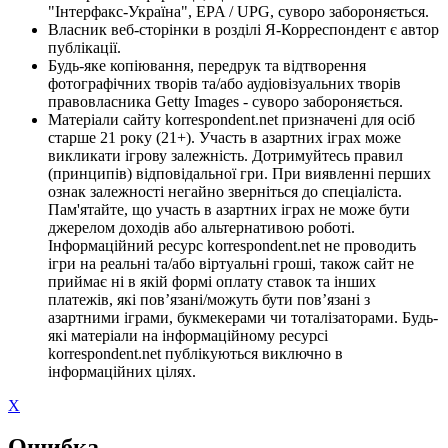
"Інтерфакс-Україна", EPA / UPG, суворо забороняється.
Власник веб-сторінки в розділі Я-Корреспондент є автор
публікації.
Будь-яке копіювання, передрук та відтворення
фотографічних творів та/або аудіовізуальних творів
правовласника Getty Images - суворо забороняється.
Матеріали сайту korrespondent.net призначені для осіб
старше 21 року (21+). Участь в азартних іграх може
викликати ігрову залежність. Дотримуйтесь правил
(принципів) відповідальної гри. При виявленні перших
ознак залежності негайно зверніться до спеціаліста.
Пам'ятайте, що участь в азартних іграх не може бути
джерелом доходів або альтернативою роботі.
Інформаційний ресурс korrespondent.net не проводить
ігри на реальні та/або віртуальні гроші, також сайт не
приймає ні в якій формі оплату ставок та інших
платежів, які пов’язані/можуть бути пов’язані з
азартними іграми, букмекерами чи тоталізаторами. Будь-
які матеріали на інформаційному ресурсі
korrespondent.net публікуються виключно в
інформаційних цілях.
X
Ошибка