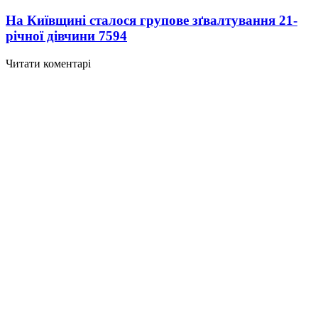
На Київщині сталося групове зґвалтування 21-
річної дівчини
7594
Читати коментарі