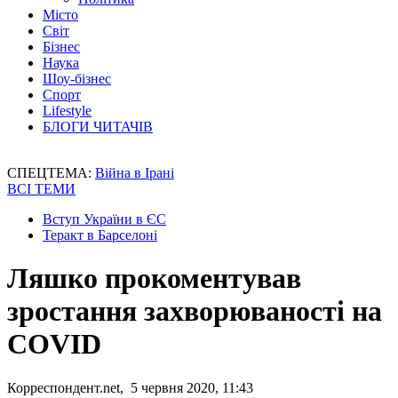
Місто
Світ
Бізнес
Наука
Шоу-бізнес
Спорт
Lifestyle
БЛОГИ ЧИТАЧІВ
СПЕЦТЕМА:
Війна в Ірані
ВСІ ТЕМИ
Вступ України в ЄС
Теракт в Барселоні
Ляшко прокоментував
зростання захворюваності на
COVID
Корреспондент.net, 5 червня 2020, 11:43