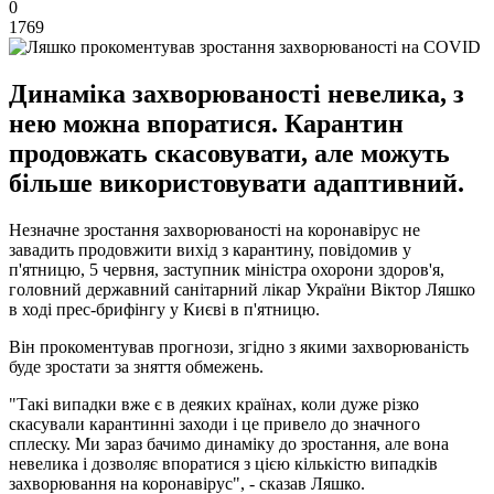
0
1769
Динаміка захворюваності невелика, з
нею можна впоратися. Карантин
продовжать скасовувати, але можуть
більше використовувати адаптивний.
Незначне зростання захворюваності на коронавірус не
завадить продовжити вихід з карантину, повідомив у
п'ятницю, 5 червня, заступник міністра охорони здоров'я,
головний державний санітарний лікар України Віктор Ляшко
в ході прес-брифінгу у Києві в п'ятницю.
Він прокоментував прогнози, згідно з якими захворюваність
буде зростати за зняття обмежень.
"Такі випадки вже є в деяких країнах, коли дуже різко
скасували карантинні заходи і це привело до значного
сплеску. Ми зараз бачимо динаміку до зростання, але вона
невелика і дозволяє впоратися з цією кількістю випадків
захворювання на коронавірус", - сказав Ляшко.