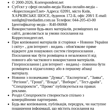
© 2000-2026, Korrespondent.net
Суб'єкт у сфері онлайн-медіа Назва онлайн-медіа –
«КореспонденТ.net» Адреса: 02091, місто Київ,
ХАРКІВСЬКЕ ШОСЕ, будинок 172-Б, офіс 208/1 E-mail:
sunlight@mediadim.com.ua
Телефон: 044-205-43-00
Ідентифікатор медіа – R40-06068
Використання будь-яких матеріалів, розміщених на
сайті, дозволяється за умови посилання на
Корреспондент.net.
При копіюванні матеріалів зі сторінки « Новини України
і світу» , для інтернет - видань - обов'язкове пряме
відкрите для пошукових систем гіперпосилання .
Посилання має бути розміщена в незалежності від
повного або часткового використання матеріалів.
Гіперпосилання ( для інтернет - видань) - повинна бути
розміщена в підзаголовку або в першому абзаці
матеріалу.
Новини з позначками "Думка", "Експертиза", "Заява",
"Регіони", "Гроші", "Влада", "Вибори", "Тест-драйв",
"Спецпроекти", "Промо" публікуються на правах
реклами.
Розділ Спецпроекти створюється спільно з
комерційними партнерами.
Будь яке копіювання, публікація, передрук, чи наступне
поширення інформації, що містить посилання на