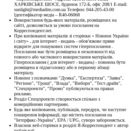
ХАРКІВСЬКЕ ШОСЕ, будинок 172-Б, офіс 208/1 E-mail:
sunlight@mediadim.com.ua
Телефон: 044-205-43-00
Ідентифікатор медіа – R40-06068
Використання будь-яких матеріалів, розміщених на
сайті, дозволяється за умови посилання на
Корреспондент.net.
При копіюванні матеріалів зі сторінки « Новини України
і світу» , для інтернет - видань - обов'язкове пряме
відкрите для пошукових систем гіперпосилання .
Посилання має бути розміщена в незалежності від
повного або часткового використання матеріалів.
Гіперпосилання ( для інтернет - видань) - повинна бути
розміщена в підзаголовку або в першому абзаці
матеріалу.
Новини з позначками "Думка", "Експертиза", "Заява",
"Регіони", "Гроші", "Влада", "Вибори", "Тест-драйв",
"Спецпроекти", "Промо" публікуються на правах
реклами.
Розділ Спецпроекти створюється спільно з
комерційними партнерами.
Будь яке копіювання, публікація, передрук, чи наступне
поширення інформації, що містить посилання на
"Інтерфакс-Україна", EPA / UPG, суворо забороняється.
Власник веб-сторінки в розділі Я-Корреспондент є автор
публікації.