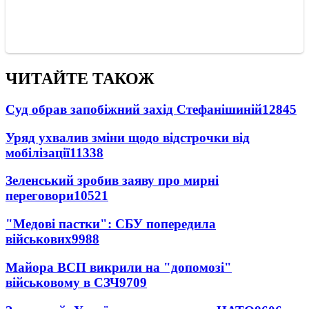
ЧИТАЙТЕ ТАКОЖ
Суд обрав запобіжний захід Стефанішиній
12845
Уряд ухвалив зміни щодо відстрочки від
мобілізації
11338
Зеленський зробив заяву про мирні
переговори
10521
"Медові пастки": СБУ попередила
військових
9988
Майора ВСП викрили на "допомозі"
військовому в СЗЧ
9709