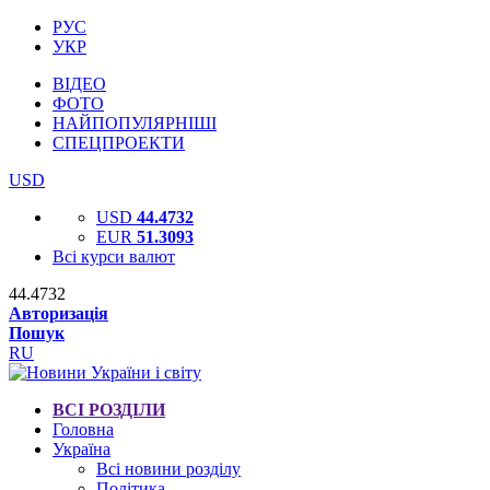
РУС
УКР
ВІДЕО
ФОТО
НАЙПОПУЛЯРНІШІ
СПЕЦПРОЕКТИ
USD
USD
44.4732
EUR
51.3093
Всі курси валют
44.4732
Авторизація
Пошук
RU
ВСІ РОЗДІЛИ
Головна
Україна
Всі новини розділу
Політика