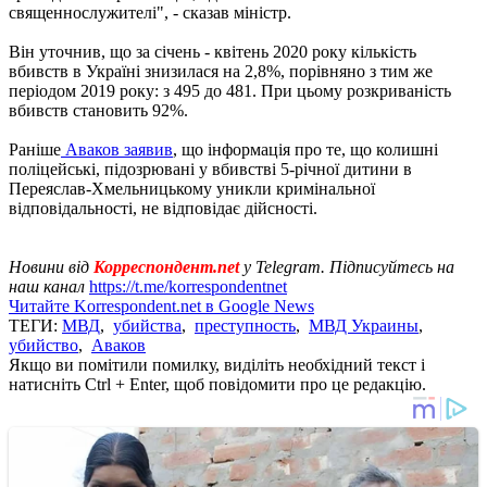
священнослужителі", - сказав міністр.
Він уточнив, що за січень - квітень 2020 року кількість
вбивств в Україні знизилася на 2,8%, порівняно з тим же
періодом 2019 року: з 495 до 481. При цьому розкриваність
вбивств становить 92%.
Раніше
Аваков заявив
, що інформація про те, що колишні
поліцейські, підозрювані у вбивстві 5-річної дитини в
Переяслав-Хмельницькому уникли кримінальної
відповідальності, не відповідає дійсності.
Новини від
Корреспондент.net
у Telegram. Підписуйтесь на
наш канал
https://t.me/korrespondentnet
Читайте Korrespondent.net в Google News
ТЕГИ:
МВД
,
убийства
,
преступность
,
МВД Украины
,
убийство
,
Аваков
Якщо ви помітили помилку, виділіть необхідний текст і
натисніть Ctrl + Enter, щоб повідомити про це редакцію.