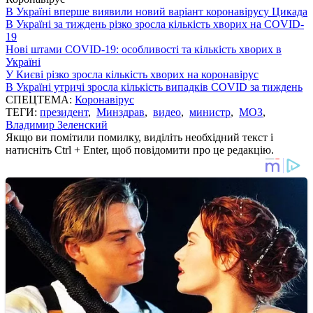
В Україні вперше виявили новий варіант коронавірусу Цикада
В Україні за тиждень різко зросла кількість хворих на COVID-
19
Нові штами COVID-19: особливості та кількість хворих в
Україні
У Києві різко зросла кількість хворих на коронавірус
В Україні утричі зросла кількість випадків COVID за тиждень
СПЕЦТЕМА:
Коронавірус
ТЕГИ:
президент
,
Минздрав
,
видео
,
министр
,
МОЗ
,
Владимир Зеленский
Якщо ви помітили помилку, виділіть необхідний текст і
натисніть Ctrl + Enter, щоб повідомити про це редакцію.