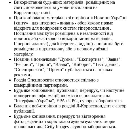
Використання будь-яких матеріалів, розміщених на
сайті, дозволяється за умови посилання на
Корреспондент.net.
При копіюванні матеріалів зі сторінки « Новини України
і світу» , для інтернет - видань - обов'язкове пряме
відкрите для пошукових систем гіперпосилання .
Посилання має бути розміщена в незалежності від
повного або часткового використання матеріалів.
Гіперпосилання ( для інтернет - видань) - повинна бути
розміщена в підзаголовку або в першому абзаці
матеріалу.
Новини з позначками "Думка", "Експертиза", "Заява",
"Регіони", "Гроші", "Влада", "Вибори", "Тест-драйв",
"Спецпроекти", "Промо" публікуються на правах
реклами.
Розділ Спецпроекти створюється спільно з
комерційними партнерами.
Будь яке копіювання, публікація, передрук, чи наступне
поширення інформації, що містить посилання на
"Інтерфакс-Україна", EPA / UPG, суворо забороняється.
Власник веб-сторінки в розділі Я-Корреспондент є автор
публікації.
Будь-яке копіювання, передрук та відтворення
фотографічних творів та/або аудіовізуальних творів
правовласника Getty Images - суворо забороняється.