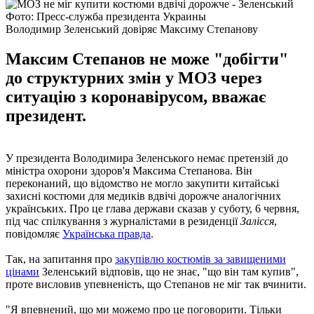
Фото: Пресс-служба президента Украины
Володимир Зеленський довіряє Максиму Степанову
Максим Степанов не може "добігти"
до структурних змін у МОЗ через
ситуацію з коронавірусом, вважає
президент.
У президента Володимира Зеленського немає претензій до
міністра охорони здоров'я Максима Степанова. Він
переконаний, що відомство не могло закупити китайські
захисні костюми для медиків вдвічі дорожче аналогічних
українських. Про це глава держави сказав у суботу, 6 червня,
під час спілкування з журналістами в резиденції
Залісся
,
повідомляє
Українська правда
.
Так, на запитання про
закупівлю костюмів за завищеними
цінами
Зеленський відповів, що не знає, "що він там купив",
проте висловив упевненість, що Степанов не міг так вчинити.
"Я впевнений, що ми можемо про це поговорити. Тільки