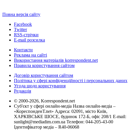
Повна версія сайту
Facebook
Twitter
RSS-стрічки
E-mail розсилка
Контакти
Реклама на сайті
Використання матеріалів korrespondent.net
Правила користування сайтом
Договір користування сайтом
Політика у сфері конфіденційності і персональних даних
Угода щодо користування
Редакція
© 2000-2026, Korrespondent.net
Суб'єкт у сфері онлайн-медіа Назва онлайн-медіа –
«КореспонденТ.net» Адреса: 02091, місто Київ,
ХАРКІВСЬКЕ ШОСЕ, будинок 172-Б, офіс 208/1 E-mail:
sunlight@mediadim.com.ua
Телефон: 044-205-43-00
Ідентифікатор медіа – R40-06068