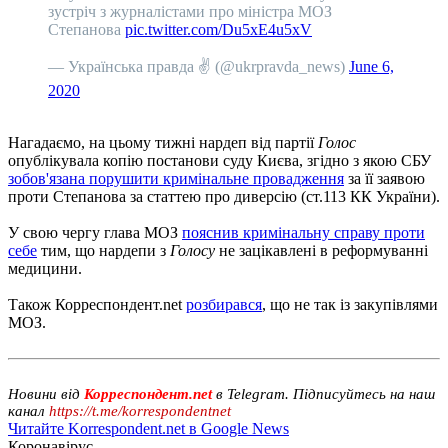
зустріч з журналістами про міністра МОЗ
Степанова
pic.twitter.com/Du5xE4u5xV
— Українська правда ✌️ (@ukrpravda_news)
June 6,
2020
Нагадаємо, на цьому тижні нардеп від партії
Голос
опублікувала копію постанови суду Києва, згідно з якою СБУ
зобов'язана порушити кримінальне провадження
за її заявою
проти Степанова за статтею про диверсію (ст.113 КК України).
У свою чергу глава МОЗ
пояснив кримінальну справу проти
себе
тим, що нардепи з
Голосу
не зацікавлені в реформуванні
медицини.
Також Корреспондент.net
розбирався
, що не так із закупівлями
МОЗ.
Новини від
Корреспондент.net
в Telegram. Підписуйтесь на наш
канал
https://t.me/korrespondentnet
Читайте Korrespondent.net в Google News
Коронавірус