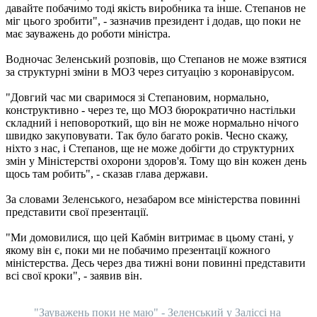
давайте побачимо тоді якість виробника та інше. Степанов не
міг цього зробити", - зазначив президент і додав, що поки не
має зауважень до роботи міністра.
Водночас Зеленський розповів, що Степанов не може взятися
за структурні зміни в МОЗ через ситуацію з коронавірусом.
"Довгий час ми сваримося зі Степановим, нормально,
конструктивно - через те, що МОЗ бюрократично настільки
складний і неповороткий, що він не може нормально нічого
швидко закуповувати. Так було багато років. Чесно скажу,
ніхто з нас, і Степанов, ще не може добігти до структурних
змін у Міністерстві охорони здоров'я. Тому що він кожен день
щось там робить", - сказав глава держави.
За словами Зеленського, незабаром все міністерства повинні
представити свої презентації.
"Ми домовилися, що цей Кабмін витримає в цьому стані, у
якому він є, поки ми не побачимо презентації кожного
міністерства. Десь через два тижні вони повинні представити
всі свої кроки", - заявив він.
"Зауважень поки не маю" - Зеленський у Заліссі на