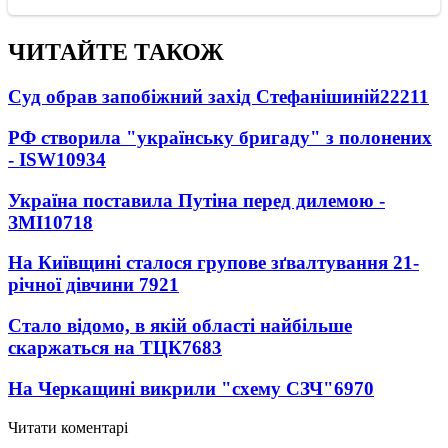
ЧИТАЙТЕ ТАКОЖ
Суд обрав запобіжний захід Стефанішиній
22211
РФ створила "українську бригаду" з полонених
- ISW
10934
Україна поставила Путіна перед дилемою -
ЗМІ
10718
На Київщині сталося групове зґвалтування 21-
річної дівчини
7921
Стало відомо, в якій області найбільше
скаржаться на ТЦК
7683
На Черкащині викрили "схему СЗЧ"
6970
Читати коментарі