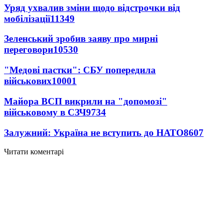
Уряд ухвалив зміни щодо відстрочки від
мобілізації
11349
Зеленський зробив заяву про мирні
переговори
10530
"Медові пастки": СБУ попередила
військових
10001
Майора ВСП викрили на "допомозі"
військовому в СЗЧ
9734
Залужний: Україна не вступить до НАТО
8607
Читати коментарі