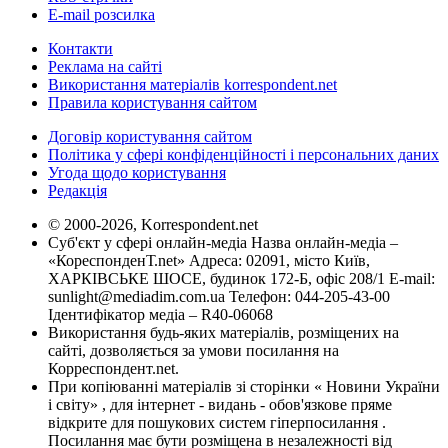
E-mail розсилка
Контакти
Реклама на сайті
Використання матеріалів korrespondent.net
Правила користування сайтом
Договір користування сайтом
Політика у сфері конфіденційності і персональних даних
Угода щодо користування
Редакція
© 2000-2026, Korrespondent.net
Суб'єкт у сфері онлайн-медіа Назва онлайн-медіа –
«КореспонденТ.net» Адреса: 02091, місто Київ,
ХАРКІВСЬКЕ ШОСЕ, будинок 172-Б, офіс 208/1 E-mail:
sunlight@mediadim.com.ua
Телефон: 044-205-43-00
Ідентифікатор медіа – R40-06068
Використання будь-яких матеріалів, розміщених на
сайті, дозволяється за умови посилання на
Корреспондент.net.
При копіюванні матеріалів зі сторінки « Новини України
і світу» , для інтернет - видань - обов'язкове пряме
відкрите для пошукових систем гіперпосилання .
Посилання має бути розміщена в незалежності від