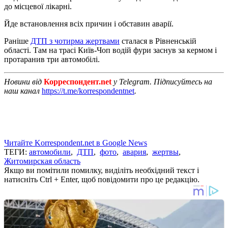
до місцевої лікарні.
Йде встановлення всіх причин і обставин аварії.
Раніше
ДТП з чотирма жертвами
сталася в Рівненській
області. Там на трасі Київ-Чоп водій фури заснув за кермом і
протаранив три автомобілі.
Новини від
Корреспондент.net
у Telegram. Підписуйтесь на
наш канал
https://t.me/korrespondentnet
.
Читайте Korrespondent.net в Google News
ТЕГИ:
автомобили
,
ДТП
,
фото
,
авария
,
жертвы
,
Житомирская область
Якщо ви помітили помилку, виділіть необхідний текст і
натисніть Ctrl + Enter, щоб повідомити про це редакцію.