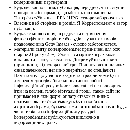
комерційними партнерами.
Будь яке копіювання, публікація, передрук, чи наступне
поширення інформації, що містить посилання на
"Інтерфакс-Україна", EPA / UPG, суворо забороняється.
Власник веб-сторінки в розділі Я-Корреспондент є автор
публікації.
Будь-яке копіювання, передрук та відтворення
фотографічних творів та/або аудіовізуальних творів
правовласника Getty Images - суворо забороняється.
Матеріали сайту korrespondent.net призначені для осіб
старше 21 року (21+). Участь в азартних іграх може
викликати ігрову залежність. Дотримуйтесь правил
(принципів) відповідальної гри. При виявленні перших
ознак залежності негайно зверніться до спеціаліста.
Пам'ятайте, що участь в азартних іграх не може бути
джерелом доходів або альтернативою роботі.
Інформаційний ресурс korrespondent.net не проводить
ігри на реальні та/або віртуальні гроші, також сайт не
приймає ні в якій формі оплату ставок та інших
платежів, які пов’язані/можуть бути пов’язані з
азартними іграми, букмекерами чи тоталізаторами. Будь-
які матеріали на інформаційному ресурсі
korrespondent.net публікуються виключно в
інформаційних цілях.