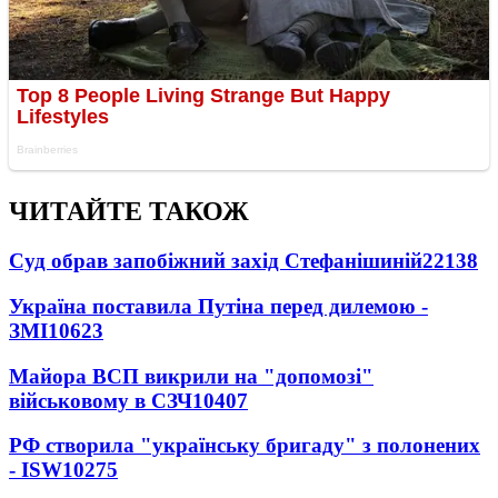
ЧИТАЙТЕ ТАКОЖ
Суд обрав запобіжний захід Стефанішиній
22138
Україна поставила Путіна перед дилемою -
ЗМІ
10623
Майора ВСП викрили на "допомозі"
військовому в СЗЧ
10407
РФ створила "українську бригаду" з полонених
- ISW
10275