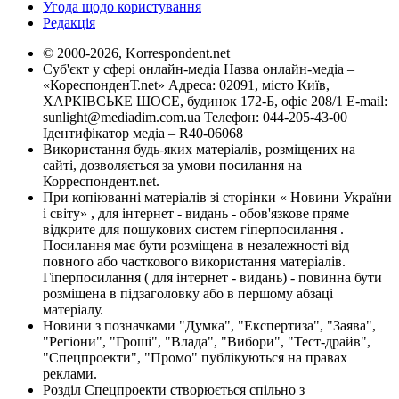
Угода щодо користування
Редакція
© 2000-2026, Korrespondent.net
Суб'єкт у сфері онлайн-медіа Назва онлайн-медіа –
«КореспонденТ.net» Адреса: 02091, місто Київ,
ХАРКІВСЬКЕ ШОСЕ, будинок 172-Б, офіс 208/1 E-mail:
sunlight@mediadim.com.ua
Телефон: 044-205-43-00
Ідентифікатор медіа – R40-06068
Використання будь-яких матеріалів, розміщених на
сайті, дозволяється за умови посилання на
Корреспондент.net.
При копіюванні матеріалів зі сторінки « Новини України
і світу» , для інтернет - видань - обов'язкове пряме
відкрите для пошукових систем гіперпосилання .
Посилання має бути розміщена в незалежності від
повного або часткового використання матеріалів.
Гіперпосилання ( для інтернет - видань) - повинна бути
розміщена в підзаголовку або в першому абзаці
матеріалу.
Новини з позначками "Думка", "Експертиза", "Заява",
"Регіони", "Гроші", "Влада", "Вибори", "Тест-драйв",
"Спецпроекти", "Промо" публікуються на правах
реклами.
Розділ Спецпроекти створюється спільно з