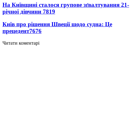
На Київщині сталося групове зґвалтування 21-
річної дівчини
7819
Київ про рішення Швеції щодо судна: Це
прецедент
7676
Читати коментарі